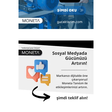
üzere enerjiden imalata, savunma sanayiinden lojistiğe
kadar tüm sektörlerde; klaslama, denetim, kalite yönetim
ve ileri mühendislik gibi birçok alanda hizmet veriyor. Çok
sayıda bilimsel ve teknik konferanslarda yer almanın yanı
sıra aynı zamanda eğitimler veriyor, çok sayıda öğrenciye
burs desteği sağlıyor. 1962 yılında Gemi Mühendisleri
Odası tarafından kurulan Türk Loydu bugüne kadar yaklaşık
3000 adet geminin klaslama hizmetinin yanı sıra, Türkiye
ekonomisinin can damarı olan dünyaya mal olmuş projelere
de imza atıyor. 61 yıllık tarihinde altmış biri aşkın dev proje,
Türk Loydu’nun da imzası ve çalışmalarıyla hayata geçti.
İstanbul Havalimanı, Akkuyu Nükleer Güç Santrali, Yavuz
Sultan Selim Köprüsü, Osman Gazi Köprüsü, 1915
Çanakkale Köprüsü, Yüksek Hızlı Tren, TCG Anadolu
Gemisi, Nene Hatun Sondaj Gemisi, Rize-Artvin Havalimanı,
birçok futbol stadyumu bunlardan sadece birkaçıdır.
Klaslama, yasal sertifikasyon, test, muayene,
belgelendirme ve onaylanmış kuruluş hizmetlerini 2017
yılından itibaren Türk Loydu Uygunluk Değerlendirme