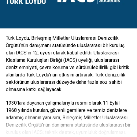
gibi ekipmanlarla da entegre edilebilecek esneklikte
tasarlanan direkler; hırsızlık benzeri olaylara maruz kalarak
zarar görmesini engellemek için vandal kilit sistemi ile
koruma altına alındı” diye konuştu.
Türk Loydu, Birleşmiş Milletler Uluslararası Denizcilik
Örgütü’nün danışmanı statüsünde uluslararası bir kuruluş
olan IACS’ın 12. üyesi olarak kabul edildi. Uluslararası
Klaslama Kuruluşları Birliği (IACS) üyeliği, uluslararası
deniz emniyeti, çevre koruma ve sürdürülebilirlik gibi kritik
alanlarda Türk Loydu’nun etkisini artırarak, Türk denizcilik
sektörünün uluslararası düzeyde daha fazla söz sahibi
olmasına katkı sağlayacak.
1930’lara dayanan çalışmalarıyla resmi olarak 11 Eylül
1968 yılında kurulan, güvenli gemilere ve temiz denizlere
adanmış olmanın yanı sıra, Birleşmiş Milletler Uluslararası
Denizcilik Örgütü’nün danışmanı statüsünde uluslararası bir
“Karbon ayak izi yüzde 30’a varan oranda azalacak”
kuruluş olan IACS; teknik destek, uyumluluk doğrulaması,