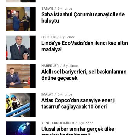
SANAYI
5 yıl önce
Saha İstanbul Çorumlu sanayicilerle
buluştu
LOJISTIK
6 yıl önce
Linde’ye EcoVadis’den ikinci kez altın
madalya!
HABERLER
6 yıl önce
Akıllı sel bariyerleri, sel baskınlarının
önüne geçecek
İMALAT
6 yıl önce
Atlas Copco’dan sanayiye enerji
tasarruf sağlayacak 10 öneri
YENI TEKNOLOJILER
6 yıl önce
Ulusal siber sınırlar gerçek ülke