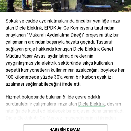
bulunuyor. AkzoNobel, Türkiye’de de Marshall markası ile
küresel teknoloji ve tecrübelerle geliştirilmiş ürün ve renk
hizmetleri ile hayata renk katıyor. Genel merkezi,
Sokak ve cadde aydınlatmalarında öncü bir yeniliğe imza
Amstredam Hollanda’da bulunan AkzoNobel, Global
atan Dicle Elektrik, EPDK Ar-Ge Komisyonu tarafından
Fortune 500 Şirketleri arasında yer alıyor ve
onaylanan “Makaralı Aydınlatma Direği” projesini titiz bir
sürdürülebilirlik alanında sürekli olarak lider konumda
çalışmanın ardından başarıyla hayata geçirdi. Tasarruf
sınıflandırılıyor. AkzoNobel’in dünya çapında 80’den fazla
sağlayan proje hakkında konuşan Dicle Elektrik Genel
ülkede, 55 bin Kendini Mükemmelliği ve Yarının Cevaplarını
Müdürü Yaşar Arvas, aydınlatma direklerinin
Bugünden Elde Etmeye adamış çalışanı bulunuyor.
yaygınlaşmasıyla elektrik sektöründe sıkça kullanılan
www.marshallboya.com.tr
sepetli kamyonetlerin kullanımının azalacağını, böylece her
100 kilometrede yüzde 30’a varan bir karbon ayak izi
ANAHTAR KELIMELER:
“OKYANUS YEŞILI”
azalması sağlanabileceğini ifade etti.
AKZONOBEL GRUBU
MARSHALL
YENI YILIN RENGI
SONRAKI
Hizmet bölgesinde bulunan 6 ilde çevre odaklı
Petrol Ofisi maxima Merkezleri şimdi sizi “10 Özel
sürdürülebilir çalışmalara imza atan
Dicle Elektrik
, devrim
Hizmet” ile daha ileriye taşıyor
niteliğinde kabul edilebilecek bir projesini daha tamamladı.
ÖNCEKI
Dicle Elektrik Ar-Ge Merkezi mühendislerinin fikrinden
Günaydın Et’in Lezzeti İnoksan Profesyonelliğiyle
doğan ve 18 aylık titiz bir çalışmanın ardından hayata
Buluşuyor!
HABERIN DEVAMI