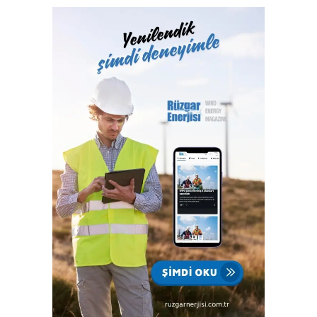
Hizmetleri A.Ş. bünyesinde yerine getiren Türk Loydu
Vakfı, fiziki alanlarının yeterliliği ve gelişmeye açık oluşu
ile büyüme yolunda hızla ilerliyor. Türk Loydu, Türkiye’nin
milli kuruluşudur. Yetkisi olan alanlar hemen hemen
Türkiye’nin ekonomisine katkı sağlayan sektörlerin
tamamını içermektedir ve IACS üyeliğimiz ile büyümenin,
gelişmenin ve ülkemize katkı sağlamanın faydası ve gururu
100. yılında Türkiye Cumhuriyeti’nindir.”