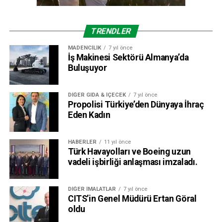
TRENDLER
MADENCILIK
7 yıl önce
İş Makinesi Sektörü Almanya’da
Buluşuyor
DIĞER GIDA & İÇECEK
7 yıl önce
Propolisi Türkiye’den Dünyaya İhraç
Eden Kadın
HABERLER
11 yıl önce
Türk Havayolları ve Boeing uzun
vadeli işbirliği anlaşması imzaladı.
DIĞER İMALATLAR
7 yıl önce
CITS’in Genel Müdürü Ertan Göral
oldu