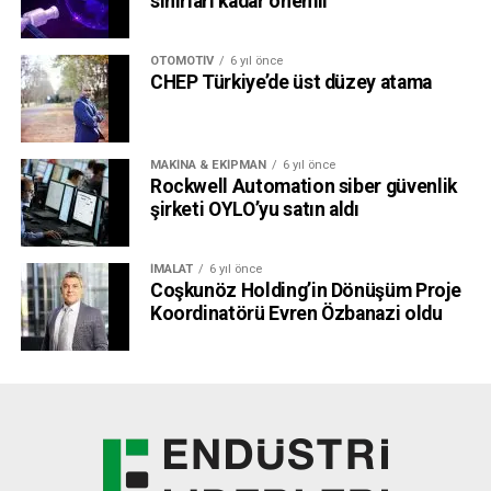
sınırları kadar önemli
OTOMOTIV
6 yıl önce
CHEP Türkiye’de üst düzey atama
MAKINA & EKIPMAN
6 yıl önce
Rockwell Automation siber güvenlik
şirketi OYLO’yu satın aldı
İMALAT
6 yıl önce
Coşkunöz Holding’in Dönüşüm Proje
Koordinatörü Evren Özbanazi oldu