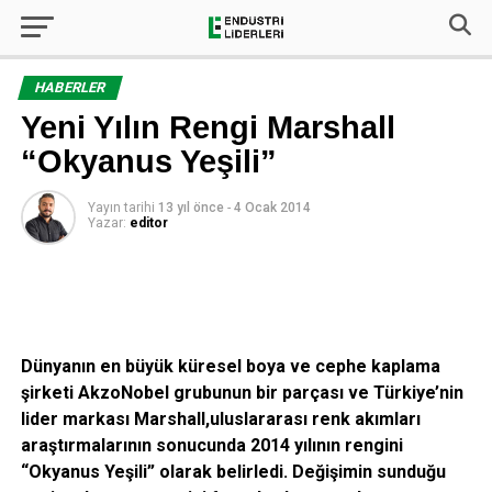
HABERLER
Yeni Yılın Rengi Marshall
“Okyanus Yeşili”
Yayın tarihi
13 yıl önce
-
4 Ocak 2014
Yazar:
editor
Dünyanın en büyük küresel boya ve cephe kaplama
şirketi AkzoNobel
grubunun bir parçası ve Türkiye’nin
lider markası Marshall,
uluslararası renk akımları
araştırmalarının sonucunda
2014 yılının rengini
“Okyanus Yeşili” olarak belirledi. Değişimin sunduğu