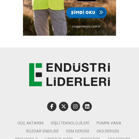
GÜÇ AKTARIM
DIŞLI TEKNOLOJILERI
POMPA VANA
RÜZGAR ENERJISI
OEM DERGISI
GKS DERGISI