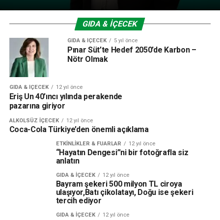
GIDA & İÇECEK
GIDA & İÇECEK
5 yıl önce
Pınar Süt’te Hedef 2050’de Karbon –
Nötr Olmak
GIDA & İÇECEK
12 yıl önce
Eriş Un 40’ıncı yılında perakende
pazarına giriyor
ALKOLSÜZ İÇECEK
12 yıl önce
Coca-Cola Türkiye’den önemli açıklama
ETKINLIKLER & FUARLAR
12 yıl önce
“Hayatın Dengesi”ni bir fotoğrafla siz
anlatın
GIDA & İÇECEK
12 yıl önce
Bayram şekeri 500 milyon TL ciroya
ulaşıyor,Batı çikolatayı, Doğu ise şekeri
tercih ediyor
GIDA & İÇECEK
12 yıl önce