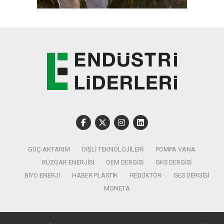
GÜÇ AKTARIM
DIŞLI TEKNOLOJILERI
POMPA VANA
RÜZGAR ENERJISI
OEM DERGISI
GKS DERGISI
BIYO ENERJI
HABER PLASTIK
REDÜKTÖR
GES DERGISI
MONETA