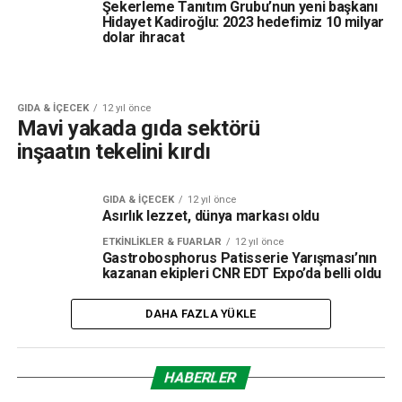
Şekerleme Tanıtım Grubu’nun yeni başkanı
Hidayet Kadiroğlu: 2023 hedefimiz 10 milyar
dolar ihracat
GIDA & İÇECEK
12 yıl önce
Mavi yakada gıda sektörü
inşaatın tekelini kırdı
GIDA & İÇECEK
12 yıl önce
Asırlık lezzet, dünya markası oldu
ETKINLIKLER & FUARLAR
12 yıl önce
Gastrobosphorus Patisserie Yarışması’nın
kazanan ekipleri CNR EDT Expo’da belli oldu
DAHA FAZLA YÜKLE
HABERLER