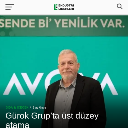
GIDA & İÇECEK
8 ay önce
Gürok Grup’ta üst düzey
atama