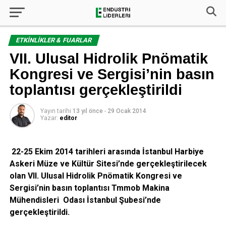
ETKINLIKLER & FUARLAR
VII. Ulusal Hidrolik Pnömatik
Kongresi ve Sergisi’nin basın
toplantısı gerçekleştirildi
Yayın tarihi
13 yıl önce
-
29 Ocak 2014
Yazar:
editor
22-25 Ekim 2014
tarihleri arasında İstanbul
Harbiye
Askeri Müze ve Kültür
Sitesi
’nde gerçekleştirilecek
olan
VII. Ulusal Hidrolik Pnömatik Kongresi ve
Sergisi’nin basın toplantısı
Tmmob Makina
Mühendisleri Odası İstanbul Şubesi’nde
gerçekleştirildi.