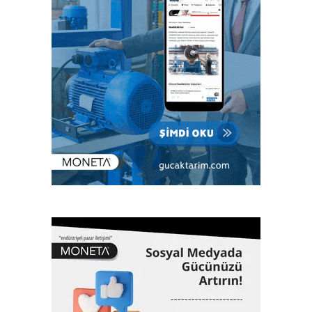
Eurasia, Yapıştırıcılar ve Yapıştırma Teknolojileri Fuarı
Adhesive &Bonding Eurasia, 6. Uluslararası Endüstriyel
Kaplama Teknolojileri Fuarı PaintExpo Eurasia, 5.
Uluslararası Yüzey İşlem, Galvaniz Kimyasalları ve
Teknolojileri Fuarı Surtech Eurasia fuarlarında sektör
profesyonellerini bir araya getirecek. Birçok yeni
teknolojinin, ürün ve ilklerin tanıtılacağı fuarlara ev sahipliği
yapacak Artkim Fuarcılık, kimya sektöründen 200’ün
üzerinde firmanın katılacağı ve üç gün sürecek
etkinliklerde 10 bin ziyaretçiyi ağırlamayı hedefliyor.
Fuarlar konferans, panel ve workshoplarla sektör
zirvesine dönüşecek
Fuarlarda, sektörün ulusal ve uluslararası önemli
temsilcilerinin yanı sıra bürokratların da konuşmacı olarak
katılacağı konferans, panel ve workshoplar da
düzenlenecek. Sektör profesyonellerinin deneyimlerini
katılımcılarla paylaşacağı konferans, panel ve workshoplar,