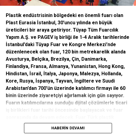
talep ettiklerinden bu defa ‘’ VII. Uluslararası Katılımlı
HPKON Hidrolik ve Pnömatik Kongresi ‘’ nin 22-25 Ekim
2014 tarihlerinde İstanbul’da yapılmasına karar
Plastik endüstrisinin bölgedeki en önemli fuarı olan
verildi.Kongrenin yeri olarak, İstanbul’un her yerinden rahat
Plast Eurasia İstanbul, 30’uncu yılında en büyük
ulaşılabilecek bir noktada olması nedeniyle Taksim
üreticileri bir araya getiriyor. Tüyap
Tüm Fuarcılık
Meydanı’na neredeyse bitişik diyebileceğimiz Harbiye’deki
Yapım A.Ş. ve PAGEV iş birliği ile 1-4 Aralık tarihlerinde
“ Askeri Müze ve Kültür Sitesi ” seçildi.Bünyesinde
İstanbul’daki Tüyap Fuar ve Kongre Merkezi’nde
bilimsel toplantıların yapılacağı nitelikte çok sayıda toplantı
düzenlenecek olan fuar, 120 bin metrekarelik alanda
salonlarına ve Kongre içeriğine uygun sergi alanlarına da
Avusturya, Belçika, Brezilya, Çin, Danimarka,
sahip olması Harbiye Askeri Müze ve Kültür Sitesi’nin bu
Finlandiya, Fransa, Almanya, Yunanistan, Hong Kong,
seçiminde önemli rol oynadı.
Hindistan, İsrail, İtalya, Japonya, Malezya, Hollanda,
Kore, Rusya, İspanya, Tayvan, İngiltere ve Suudi
Arabistan’dan 700’ün üzerinde katılımcı firmayı ile 60
binin üzerinde ziyaretçiyi ağırlamak için gün sayıyor.
Yürütme Kurulu olarak ,yaklaşık 1,5 yıldır hazırlık içindeyiz.
Fuarın katılımcılarına sunduğu dijital çözümlerle ticari
Önce, MMO bünyesinde Kongre Düzenleme Kurulu,
iş birlikleri fuar tarihi öncesinde başlayacak ve fuar
sonrasında da Yürütme Kurulu oluştu, 2013 Nisan ayında
sonrasında da devam edecek. Fuar Türk plastik
ise Danışmanlar Kurulu’nu oluşturduk .Bugüne kadar 1 adedi
sektörü için verimli iş birliklerine sahne olacak.
HABERIN DEVAMI
İzmir’de toplam 10 adet Yürütme Kurulu toplantısını MMO