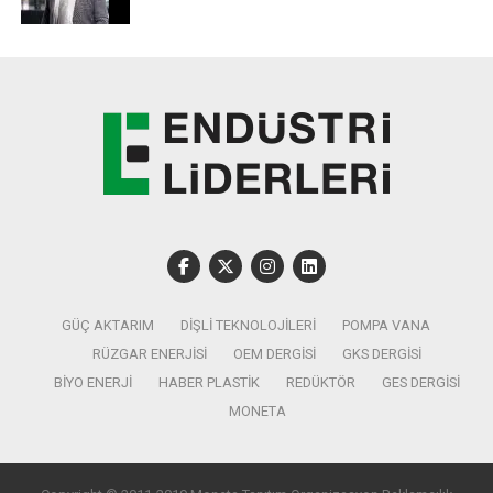
rekabetçiliğinin ön plana çıkarılacağı fuarlar, katılımcılara
yüz yüze görüşmelerle yeni çözüm ve teknolojilerini
tanıtma fırsatı yaratacak. Sektör liderlerinin üretim
hedeflerini artırma, tedarik zincirlerini geliştirmeleri için
yeni alanlar da açacak fuarlar sırasında düzenlenecek
paneller,
kimya sektörünün tek yayın platformu Turkchem
TV Youtube kanalından canlı yayınlanacak.
GÜÇ AKTARIM
DIŞLI TEKNOLOJILERI
POMPA VANA
RÜZGAR ENERJISI
OEM DERGISI
GKS DERGISI
BIYO ENERJI
HABER PLASTIK
REDÜKTÖR
GES DERGISI
MONETA