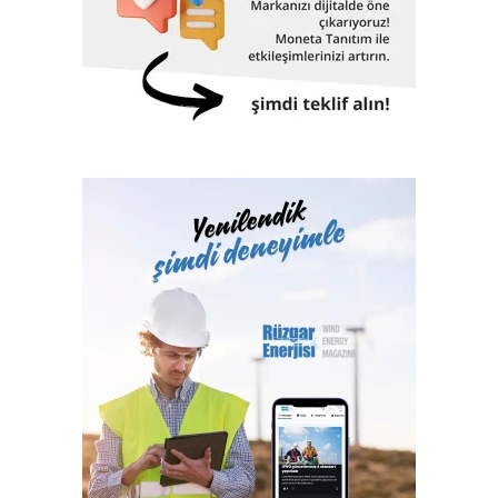
gelecek beklentileri ve sektör sorunlarının da masaya
yatırılacağı sektör zirvesine dönüşecek.
Sektörün büyümesine ön ayak oluyor
Gerçekleştirilecek fuarlarla ilgili değerlendirmelerde
bulunan Artkim Fuarcılık Genel Müdürü Cengiz Yaman,
“Şirket olarak bugüne kadar düzenlediğimiz fuarlarda
birçok ilki gerçekleştirdik. Kimya sektörüne
kazandırdığımız on üç fuarla sektörün gelişimine ve ülke
ekonomisine katkılarımızı sunduk, sektör için katma değer
olduk. Yüzlerce B2B iş birliğine ev sahipliği yaptık. Bu yıl
aynı anda gerçekleştireceğimiz altı fuar ile yine sektörün
gelişimine ön ayak olacağız ve ülkemizin ticaret hacmine
katkılarımızı sunacağız. 200’ün üzerinde firmayı
ağırlayacağımız fuarlarımız ile sektörün büyümesine katkı
sağlamayı hedefliyoruz “.
Foam Eurasia ve Adhesive & Bonding Eurasia bu yıl ilk