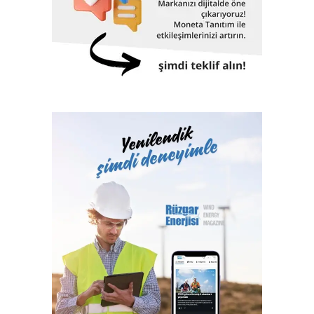
gelecek beklentileri ve sektör sorunlarının da masaya
yatırılacağı sektör zirvesine dönüşecek.
Sektörün büyümesine ön ayak oluyor
Gerçekleştirilecek fuarlarla ilgili değerlendirmelerde
bulunan Artkim Fuarcılık Genel Müdürü Cengiz Yaman,
“Şirket olarak bugüne kadar düzenlediğimiz fuarlarda
birçok ilki gerçekleştirdik. Kimya sektörüne
kazandırdığımız on üç fuarla sektörün gelişimine ve ülke
ekonomisine katkılarımızı sunduk, sektör için katma değer
olduk. Yüzlerce B2B iş birliğine ev sahipliği yaptık. Bu yıl
aynı anda gerçekleştireceğimiz altı fuar ile yine sektörün
gelişimine ön ayak olacağız ve ülkemizin ticaret hacmine
katkılarımızı sunacağız. 200’ün üzerinde firmayı
ağırlayacağımız fuarlarımız ile sektörün büyümesine katkı
sağlamayı hedefliyoruz “.
Foam Eurasia ve Adhesive & Bonding Eurasia bu yıl ilk