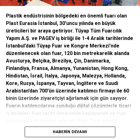
Şişecam’ın 500 milyon dolarlık eurobond ihracına 3,2
milyar dolar talep
Plastik endüstrisinin bölgedeki en önemli fuarı olan
ÖNCEKI
Plast Eurasia İstanbul, 30’uncu yılında en büyük
Türkiye’deki Azeri sermayeli ilk yatırım şirketi
üreticileri bir araya getiriyor. Tüyap
Tüm Fuarcılık
INVEST AZ faaliyete başladı
Yapım A.Ş. ve PAGEV iş birliği ile 1-4 Aralık tarihlerinde
İstanbul’daki Tüyap Fuar ve Kongre Merkezi’nde
düzenlenecek olan fuar, 120 bin metrekarelik alanda
editor
Avusturya, Belçika, Brezilya, Çin, Danimarka,
Finlandiya, Fransa, Almanya, Yunanistan, Hong Kong,
Hindistan, İsrail, İtalya, Japonya, Malezya, Hollanda,
Kore, Rusya, İspanya, Tayvan, İngiltere ve Suudi
Arabistan’dan 700’ün üzerinde katılımcı firmayı ile 60
binin üzerinde ziyaretçiyi ağırlamak için gün sayıyor.
Fuarın katılımcılarına sunduğu dijital çözümlerle ticari
iş birlikleri fuar tarihi öncesinde başlayacak ve fuar
sonrasında da devam edecek. Fuar Türk plastik
sektörü için verimli iş birliklerine sahne olacak.
HABERIN DEVAMI