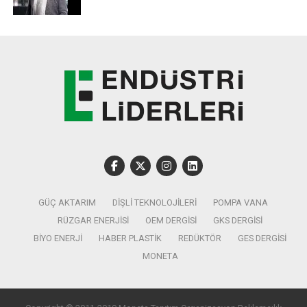
rekabetçiliğinin ön plana çıkarılacağı fuarlar, katılımcılara
yüz yüze görüşmelerle yeni çözüm ve teknolojilerini
tanıtma fırsatı yaratacak. Sektör liderlerinin üretim
hedeflerini artırma, tedarik zincirlerini geliştirmeleri için
yeni alanlar da açacak fuarlar sırasında düzenlenecek
paneller,
kimya sektörünün tek yayın platformu Turkchem
TV Youtube kanalından canlı yayınlanacak.
GÜÇ AKTARIM
DIŞLI TEKNOLOJILERI
POMPA VANA
RÜZGAR ENERJISI
OEM DERGISI
GKS DERGISI
BIYO ENERJI
HABER PLASTIK
REDÜKTÖR
GES DERGISI
MONETA