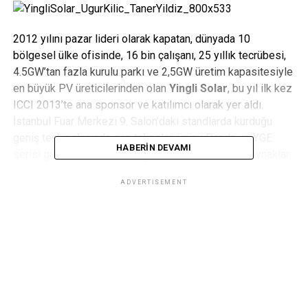
2012 yılını pazar lideri olarak kapatan, dünyada 10
bölgesel ülke ofisinde, 16 bin çalışanı, 25 yıllık tecrübesi,
4.5GW’tan fazla kurulu parkı ve 2,5GW üretim kapasitesiyle
en büyük PV üreticilerinden olan
Yingli Solar
, bu yıl ilk kez
ICCI 2013’te ana sponsor ve katılımcı olarak yer aldı.
İstanbul Fuar Merkezi 9. Salon’daki standlarda kurduğu
geniş teşhir alanında son teknoloji ürünü Panda ve YGE
HABERIN DEVAMI
serisi güneş panellerini sergiledi. Enerji ve Tabii Kaynaklar
Bakanı
Taner Yıldız
’ın da ziyaret ettiği
Yingli Solar
ADVERTISEMENT
Türkiye
standı fuar boyunca yoğun ilgi gördü.
“Yoğun ilgi bizi mutlu etti”
ICCI 2013 organizasyonunun kendileri için çok değerli ve
önemli olduğunu belirten Yingli Solar Türkiye Ülke Müdürü
Uğur Kılıç
, ziyaretçilerin gösterdiği ilgiden memnun
olduğunu ve fuar boyunca güneş enerjisine yatırım yapmak