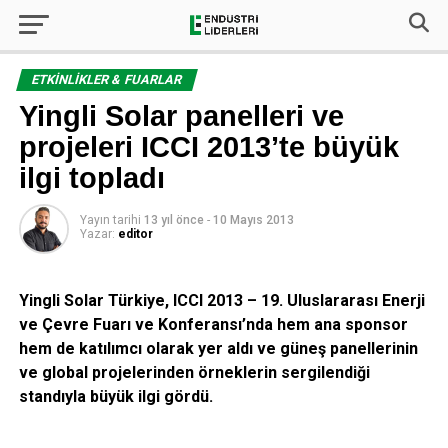
ETKINLIKLER & FUARLAR
Yingli Solar panelleri ve
projeleri ICCI 2013’te büyük
ilgi topladı
Yayın tarihi
13 yıl önce
-
10 Mayıs 2013
Yazar:
editor
Yingli Solar Türkiye, ICCI 2013 – 19. Uluslararası Enerji
ve Çevre Fuarı ve Konferansı’nda hem ana sponsor
hem de katılımcı olarak yer aldı ve güneş panellerinin
ve global projelerinden örneklerin sergilendiği
standıyla büyük ilgi gördü.