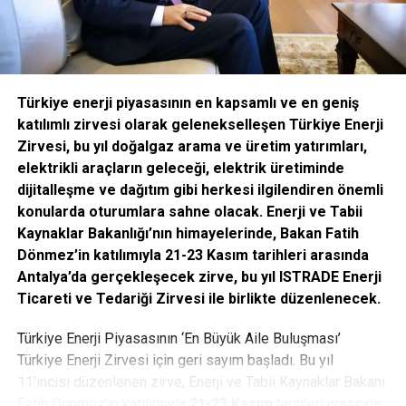
isteyenler, 30 Kasım tarihine kadar web sitesi üzerinden
ücretsiz fuar davetiyesi oluşturabilecek. Fuar, 4 Aralık
Cumartesi günü 18.00’e kadar ziyaret edilebilecek.
Plastik endüstrisi yeni nesil fuarcılık deneyimi ile
Türkiye enerji piyasasının en kapsamlı ve en geniş
tanışacak
katılımlı zirvesi olarak gelenekselleşen Türkiye Enerji
Zirvesi, bu yıl doğalgaz arama ve üretim yatırımları,
Tüyap’ın geliştirdiği dijital çözümlerle katılımcı firmalar ve
elektrikli araçların geleceği, elektrik üretiminde
ziyaretçiler online iş ağı platformu Business Connect
dijitalleşme ve dağıtım gibi herkesi ilgilendiren önemli
Programı üzerinden dijital ortamda bir araya gelecek. Bu
konularda oturumlara sahne olacak. Enerji ve Tabii
program sayesinde fuardan önce, fuar sırasında ve fuardan
Kaynaklar Bakanlığı’nın himayelerinde, Bakan Fatih
sonra online çözümler ile katılımcılar ve ziyaretçiler
Dönmez’in katılımıyla 21-23 Kasım tarihleri arasında
kesintisiz buluşacak. Business Connect Programı
Antalya’da gerçekleşecek zirve, bu yıl ISTRADE Enerji
sayesinde fuar başlamadan önce katılımcı ve ziyaretçiler
Ticareti ve Tedariği Zirvesi ile birlikte düzenlenecek.
birbirlerinin online profillerini görüntüleyebilecek, dijital
platformda yapacakları toplantılar için istek
Türkiye Enerji Piyasasının ‘En Büyük Aile Buluşması’
gönderebilecek, ilgilendikleri ürünleri ve hizmetleri kolayca
Türkiye Enerji Zirvesi için geri sayım başladı. Bu yıl
filtreleyip doğru ürüne ve kişiye ulaşabilecekler. Fuar
11’incisi düzenlenen zirve, Enerji ve Tabii Kaynaklar Bakanı
öncesinde planladıkları toplantıları ister uygulama
Fatih Dönmez’in katılımıyla
21-23 Kasım
tarihleri arasında