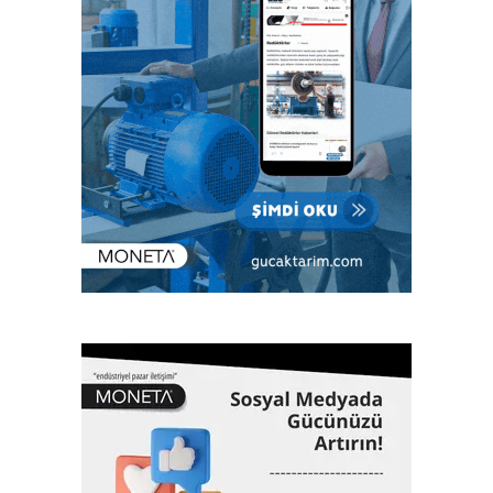
Eurasia, Yapıştırıcılar ve Yapıştırma Teknolojileri Fuarı
Adhesive &Bonding Eurasia, 6. Uluslararası Endüstriyel
Kaplama Teknolojileri Fuarı PaintExpo Eurasia, 5.
Uluslararası Yüzey İşlem, Galvaniz Kimyasalları ve
Teknolojileri Fuarı Surtech Eurasia fuarlarında sektör
profesyonellerini bir araya getirecek. Birçok yeni
teknolojinin, ürün ve ilklerin tanıtılacağı fuarlara ev sahipliği
yapacak Artkim Fuarcılık, kimya sektöründen 200’ün
üzerinde firmanın katılacağı ve üç gün sürecek
etkinliklerde 10 bin ziyaretçiyi ağırlamayı hedefliyor.
Fuarlar konferans, panel ve workshoplarla sektör
zirvesine dönüşecek
Fuarlarda, sektörün ulusal ve uluslararası önemli
temsilcilerinin yanı sıra bürokratların da konuşmacı olarak
katılacağı konferans, panel ve workshoplar da
düzenlenecek. Sektör profesyonellerinin deneyimlerini
katılımcılarla paylaşacağı konferans, panel ve workshoplar,