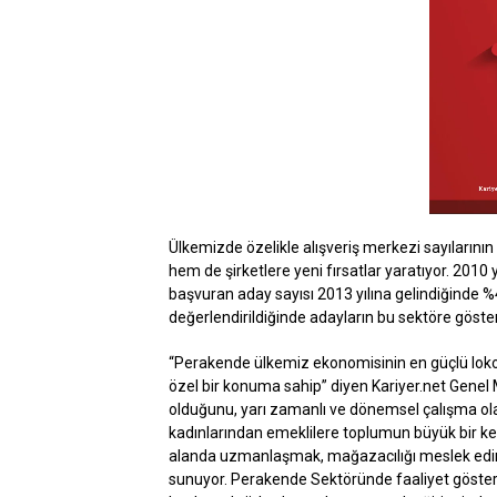
Ülkemizde özelikle alışveriş merkezi sayıları
hem de şirketlere yeni fırsatlar yaratıyor. 2010
başvuran aday sayısı 2013 yılına gelindiğinde %4
değerlendirildiğinde adayların bu sektöre göster
“Perakende ülkemiz ekonomisinin en güçlü lokomo
özel bir konuma sahip” diyen Kariyer.net Genel
olduğunu, yarı zamanlı ve dönemsel çalışma olan
kadınlarından emeklilere toplumun büyük bir kes
alanda uzmanlaşmak, mağazacılığı meslek edinmek
sunuyor. Perakende Sektöründe faaliyet gösteren