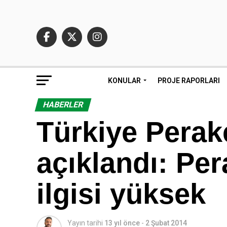
KONULAR
PROJE RAPORLARI
HABERLER
Türkiye Pera
açıklandı: Pe
ilgisi yüksek
Yayın tarihi
13 yıl önce
-
2 Şubat 2014