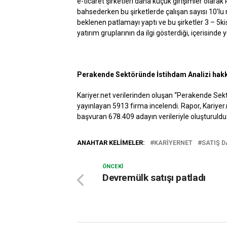
e-ticaret şirketleri daha küçük girişimler olara
bahsederken bu şirketlerde çalışan sayısı 10’lu 
beklenen patlamayı yaptı ve bu şirketler 3 – 5ki
yatırım gruplarının da ilgi gösterdiği, içerisinde
Perakende Sektöründe İstihdam Analizi hak
Kariyer.net verilerinden oluşan “Perakende Se
yayınlayan 5913 firma incelendi. Rapor, Kariyer
başvuran 678.409 adayın verileriyle oluşturuldu
ANAHTAR KELIMELER:
KARIYERNET
SATIŞ 
ÖNCEKI
Devremülk satışı patladı