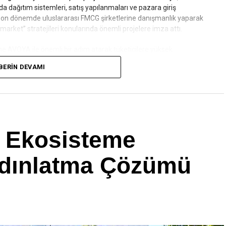
a dağıtım sistemleri, satış yapılanmaları ve pazara giriş
 son dönemde uluslararası FMCG şirketlerine danışmanlık yaparak
arket” stratejileri konularında önemli projelere imza attı.
ne AVOYA ile önemli bir adım atarak tüketicilere yüksek
cekler sunuyor. AVOYA, Türkiye’nin toplam mineral ve
BERIN DEVAMI
atıyor. Sektörde bir ilki gerçekleştirerek meyve ve bitki özleri
rle tüketicilere sunuluyor. Bu yenilikçi yaklaşımla AVOYA hem
de devrim yaratmayı hedefliyor.
en Ekosisteme
Aydınlatma Çözümü