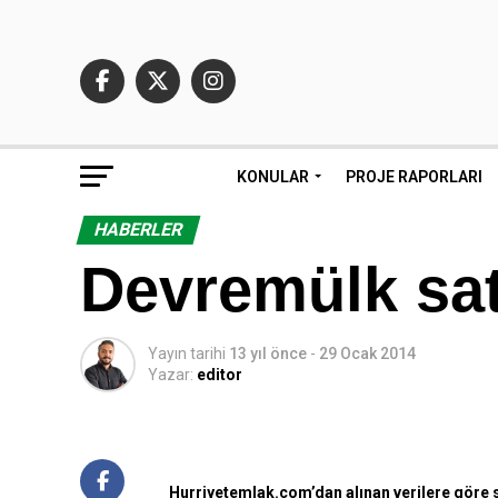
KONULAR
PROJE RAPORLARI
HABERLER
Devremülk satı
Yayın tarihi
13 yıl önce
-
29 Ocak 2014
Yazar:
editor
Hurriyetemlak.com’dan alınan verilere göre sa