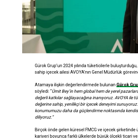
Gürok Grup’un 2024 yılında tüketicilerle buluşturdu
sahip içecek ailesi AVOYA’nın Genel Müdürlük görevin
Atamaya ilişkin değerlendirmede bulunan
Gürok Gru
söyledi: “
Ümit Bey’in hem global hem de yerel pazarla
değerli katkılar sağlayacağına inanıyoruz. AVOYA ile tüke
değerine sahip, yenilikçi bir içecek deneyimi sunuyoruz
konumumuzu daha da güçlendirme noktasında kendisin
diliyoruz.”
Birçok önde gelen küresel FMCG ve içecek şirketinde ü
kariyeri boyunca farklı ülkelerde büyük ölçekli ticari v