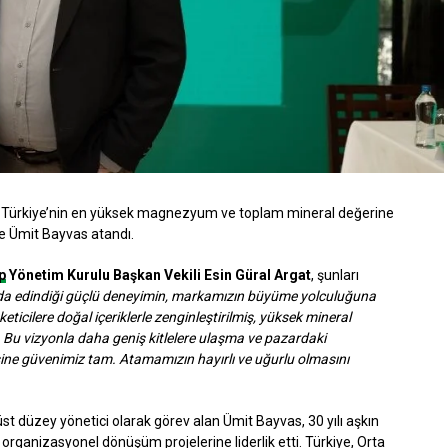
ğu, Türkiye’nin en yüksek magnezyum ve toplam mineral değerine
e Ümit Bayvas atandı.
p
Yönetim Kurulu Başkan Vekili Esin Güral Argat
, şunları
rda edindiği güçlü deneyimin, markamızın büyüme yolculuğuna
ticilere doğal içeriklerle zenginleştirilmiş, yüksek mineral
. Bu vizyonla daha geniş kitlelere ulaşma ve pazardaki
e güvenimiz tam. Atamamızın hayırlı ve uğurlu olmasını
st düzey yönetici olarak görev alan Ümit Bayvas, 30 yılı aşkın
e organizasyonel dönüşüm projelerine liderlik etti. Türkiye, Orta