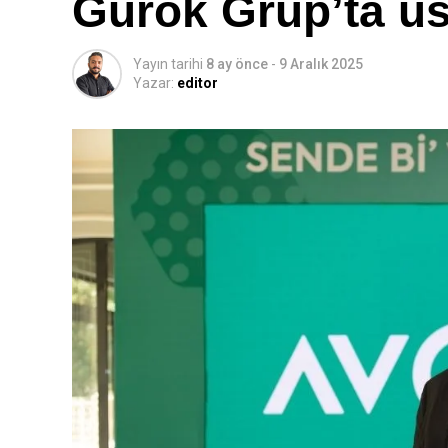
Gürok Grup’ta ü
Yayın tarihi
8 ay önce
-
9 Aralık 2025
Yazar:
editor