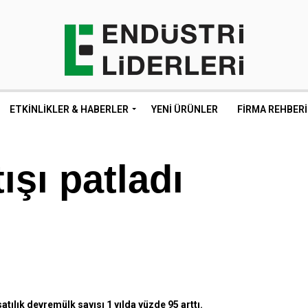
ETKINLIKLER & HABERLER
YENI ÜRÜNLER
FIRMA REHBERI
şı patladı
tılık devremülk sayısı 1 yılda yüzde 95 arttı.