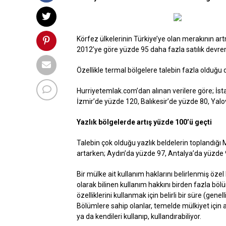
Körfez ülkelerinin Türkiye’ye olan merakının art
2012’ye göre yüzde 95 daha fazla satılık devrem
Özellikle termal bölgelere talebin fazla olduğu 
Hurriyetemlak.com’dan alınan verilere göre; İst
İzmir’de yüzde 120, Balıkesir’de yüzde 80, Yalo
Yazlık bölgelerde artış yüzde 100’ü geçti
Talebin çok olduğu yazlık beldelerin toplandığı M
artarken; Aydın’da yüzde 97, Antalya’da yüzde 9
Bir mülke ait kullanım haklarını belirlenmiş özel
olarak bilinen kullanım hakkını birden fazla böl
özelliklerini kullanmak için belirli bir süre (genel
Bölümlere sahip olanlar, temelde mülkiyet için a
ya da kendileri kullanıp, kullandırabiliyor.