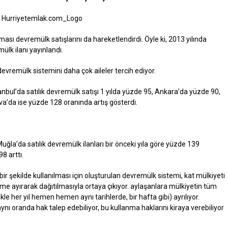
ması devremülk satışlarını da hareketlendirdi. Öyle ki, 2013 yılında
ülk ilanı yayınlandı.
devremülk sistemini daha çok aileler tercih ediyor.
anbul’da satılık devremülk satışı 1 yılda yüzde 95, Ankara’da yüzde 90,
va’da ise yüzde 128 oranında artış gösterdi.
uğla’da satılık devremülk ilanları bir önceki yıla göre yüzde 139
8 arttı.
 bir şekilde kullanılması için oluşturulan devremülk sistemi, kat mülkiyeti
üme ayırarak dağıtılmasıyla ortaya çıkıyor. aylaşanlara mülkiyetin tüm
likle her yıl hemen hemen aynı tarihlerde, bir hafta gibi) ayrılıyor.
ynı oranda hak talep edebiliyor, bu kullanma haklarını kiraya verebiliyor