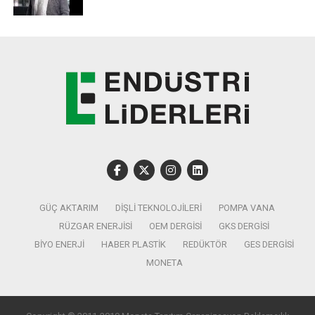
rekabetçiliğinin ön plana çıkarılacağı fuarlar, katılımcılara
yüz yüze görüşmelerle yeni çözüm ve teknolojilerini
tanıtma fırsatı yaratacak. Sektör liderlerinin üretim
hedeflerini artırma, tedarik zincirlerini geliştirmeleri için
yeni alanlar da açacak fuarlar sırasında düzenlenecek
paneller,
kimya sektörünün tek yayın platformu Turkchem
TV Youtube kanalından canlı yayınlanacak.
GÜÇ AKTARIM
DIŞLI TEKNOLOJILERI
POMPA VANA
RÜZGAR ENERJISI
OEM DERGISI
GKS DERGISI
BIYO ENERJI
HABER PLASTIK
REDÜKTÖR
GES DERGISI
MONETA