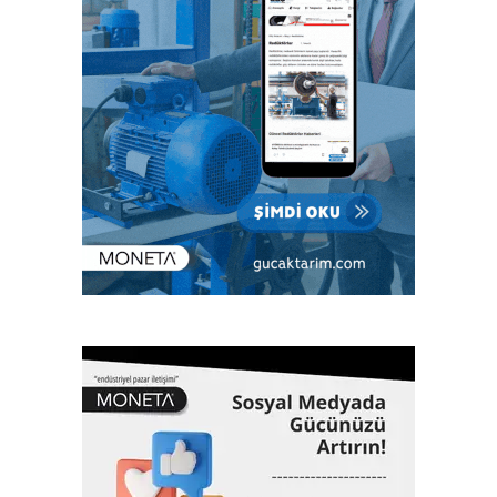
Eurasia, Yapıştırıcılar ve Yapıştırma Teknolojileri Fuarı
Adhesive &Bonding Eurasia, 6. Uluslararası Endüstriyel
Kaplama Teknolojileri Fuarı PaintExpo Eurasia, 5.
Uluslararası Yüzey İşlem, Galvaniz Kimyasalları ve
Teknolojileri Fuarı Surtech Eurasia fuarlarında sektör
profesyonellerini bir araya getirecek. Birçok yeni
teknolojinin, ürün ve ilklerin tanıtılacağı fuarlara ev sahipliği
yapacak Artkim Fuarcılık, kimya sektöründen 200’ün
üzerinde firmanın katılacağı ve üç gün sürecek
etkinliklerde 10 bin ziyaretçiyi ağırlamayı hedefliyor.
Fuarlar konferans, panel ve workshoplarla sektör
zirvesine dönüşecek
Fuarlarda, sektörün ulusal ve uluslararası önemli
temsilcilerinin yanı sıra bürokratların da konuşmacı olarak
katılacağı konferans, panel ve workshoplar da
düzenlenecek. Sektör profesyonellerinin deneyimlerini
katılımcılarla paylaşacağı konferans, panel ve workshoplar,