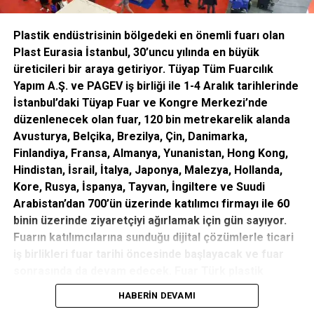
ANAHTAR KELIMELER:
PIRELLI GEZICI EĞITIM ARACI
Plastik endüstrisinin bölgedeki en önemli fuarı olan
PREMIUM LASTIK SEGMENTI
Plast Eurasia İstanbul, 30’uncu yılında en büyük
üreticileri bir araya getiriyor. Tüyap
Tüm Fuarcılık
SONRAKI
Maya Tekstil uyku ürünleri dünyayı fethe çıktı
Yapım A.Ş. ve PAGEV iş birliği ile 1-4 Aralık tarihlerinde
İstanbul’daki Tüyap Fuar ve Kongre Merkezi’nde
ÖNCEKI
Er Yatırım’dan Turizm Karikatürleri Yarışması’na
düzenlenecek olan fuar, 120 bin metrekarelik alanda
destek
Avusturya, Belçika, Brezilya, Çin, Danimarka,
Finlandiya, Fransa, Almanya, Yunanistan, Hong Kong,
Hindistan, İsrail, İtalya, Japonya, Malezya, Hollanda,
editor
Kore, Rusya, İspanya, Tayvan, İngiltere ve Suudi
Arabistan’dan 700’ün üzerinde katılımcı firmayı ile 60
binin üzerinde ziyaretçiyi ağırlamak için gün sayıyor.
Fuarın katılımcılarına sunduğu dijital çözümlerle ticari
iş birlikleri fuar tarihi öncesinde başlayacak ve fuar
sonrasında da devam edecek. Fuar Türk plastik
sektörü için verimli iş birliklerine sahne olacak.
HABERIN DEVAMI