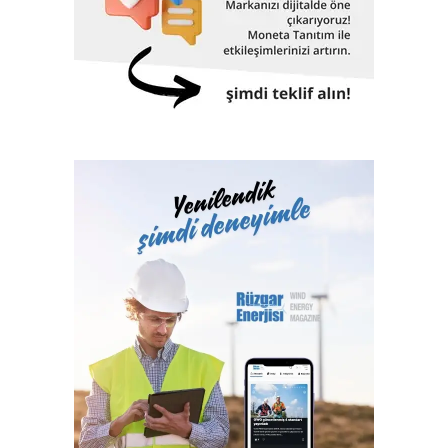
gelecek beklentileri ve sektör sorunlarının da masaya
yatırılacağı sektör zirvesine dönüşecek.
Sektörün büyümesine ön ayak oluyor
Gerçekleştirilecek fuarlarla ilgili değerlendirmelerde
bulunan Artkim Fuarcılık Genel Müdürü Cengiz Yaman,
“Şirket olarak bugüne kadar düzenlediğimiz fuarlarda
birçok ilki gerçekleştirdik. Kimya sektörüne
kazandırdığımız on üç fuarla sektörün gelişimine ve ülke
ekonomisine katkılarımızı sunduk, sektör için katma değer
olduk. Yüzlerce B2B iş birliğine ev sahipliği yaptık. Bu yıl
aynı anda gerçekleştireceğimiz altı fuar ile yine sektörün
gelişimine ön ayak olacağız ve ülkemizin ticaret hacmine
katkılarımızı sunacağız. 200’ün üzerinde firmayı
ağırlayacağımız fuarlarımız ile sektörün büyümesine katkı
sağlamayı hedefliyoruz “.
Foam Eurasia ve Adhesive & Bonding Eurasia bu yıl ilk