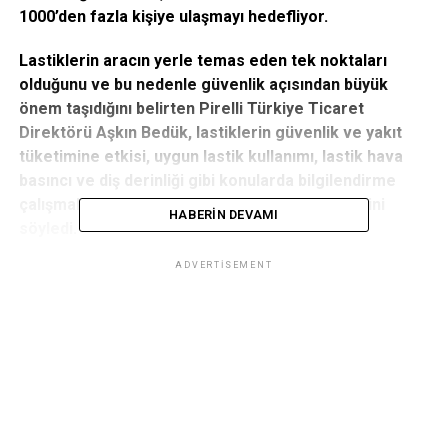
1000’den fazla kişiye ulaşmayı hedefliyor.
Lastiklerin aracın yerle temas eden tek noktaları
olduğunu ve bu nedenle güvenlik açısından büyük
önem taşıdığını belirten Pirelli Türkiye Ticaret
Direktörü Aşkın Bedük, lastiklerin güvenlik ve yakıt
tüketimine etkisi, uygun lastik kullanımı, lastik hava
basıncı ve diş derinliği gibi konularda bilgilendirme
çalışmalarına 2014 yılında da devam edeceklerini
HABERIN DEVAMI
söyledi.
ADVERTISEMENT
Pirelli Türkiye Ticaret Direktörü Aşkın Bedük
Pirelli Türkiye, geçtiğimiz yıl hayata geçirdiği ve 500’den
fazla kişinin güvenlik ve yakıt tüketimi gibi konularda
eğitimlere katıldığı Gezici Eğitim Aracı projesi, 2014 yılında
da devam ediyor. Bireysel kullanıcılara ve satış noktalarına
ulaşarak bilgilendirmeyi amaçlayan Gezici Eğitim Aracı, bu