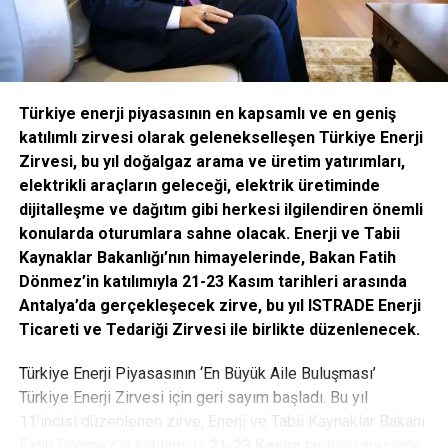
isteyenler, 30 Kasım tarihine kadar web sitesi üzerinden
ücretsiz fuar davetiyesi oluşturabilecek. Fuar, 4 Aralık
Cumartesi günü 18.00’e kadar ziyaret edilebilecek.
Plastik endüstrisi yeni nesil fuarcılık deneyimi ile
Türkiye enerji piyasasının en kapsamlı ve en geniş
tanışacak
katılımlı zirvesi olarak gelenekselleşen Türkiye Enerji
Zirvesi, bu yıl doğalgaz arama ve üretim yatırımları,
Tüyap’ın geliştirdiği dijital çözümlerle katılımcı firmalar ve
elektrikli araçların geleceği, elektrik üretiminde
ziyaretçiler online iş ağı platformu Business Connect
dijitalleşme ve dağıtım gibi herkesi ilgilendiren önemli
Programı üzerinden dijital ortamda bir araya gelecek. Bu
konularda oturumlara sahne olacak. Enerji ve Tabii
program sayesinde fuardan önce, fuar sırasında ve fuardan
Kaynaklar Bakanlığı’nın himayelerinde, Bakan Fatih
sonra online çözümler ile katılımcılar ve ziyaretçiler
Dönmez’in katılımıyla 21-23 Kasım tarihleri arasında
kesintisiz buluşacak. Business Connect Programı
Antalya’da gerçekleşecek zirve, bu yıl ISTRADE Enerji
sayesinde fuar başlamadan önce katılımcı ve ziyaretçiler
Ticareti ve Tedariği Zirvesi ile birlikte düzenlenecek.
birbirlerinin online profillerini görüntüleyebilecek, dijital
platformda yapacakları toplantılar için istek
Türkiye Enerji Piyasasının ‘En Büyük Aile Buluşması’
gönderebilecek, ilgilendikleri ürünleri ve hizmetleri kolayca
Türkiye Enerji Zirvesi için geri sayım başladı. Bu yıl
filtreleyip doğru ürüne ve kişiye ulaşabilecekler. Fuar
11’incisi düzenlenen zirve, Enerji ve Tabii Kaynaklar Bakanı
öncesinde planladıkları toplantıları ister uygulama
Fatih Dönmez’in katılımıyla
21-23 Kasım
tarihleri arasında