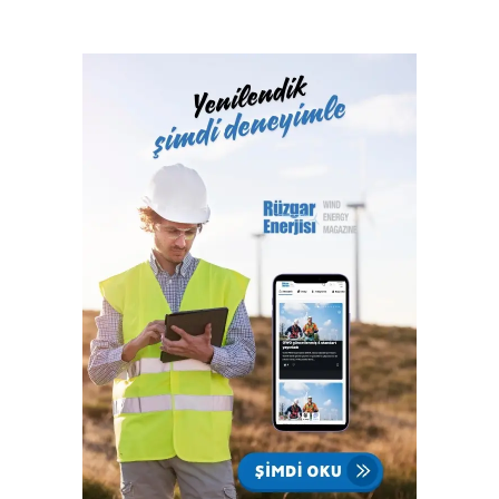
belgelendirme ve onaylanmış kuruluş hizmetlerini 2017
yılından itibaren Türk Loydu Uygunluk Değerlendirme
Hizmetleri A.Ş. bünyesinde yerine getiren Türk Loydu
Vakfı, fiziki alanlarının yeterliliği ve gelişmeye açık oluşu
ile büyüme yolunda hızla ilerliyor. Türk Loydu, Türkiye’nin
milli kuruluşudur. Yetkisi olan alanlar hemen hemen
Türkiye’nin ekonomisine katkı sağlayan sektörlerin
tamamını içermektedir ve IACS üyeliğimiz ile büyümenin,
gelişmenin ve ülkemize katkı sağlamanın faydası ve gururu
100. yılında Türkiye Cumhuriyeti’nindir.”