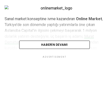
Sanal market konseptine ivme kazandıran
Online Market
,
Türkiye’de son dönemde yaptığı yatırımlarla öne çıkan
Aslanoba Capital’in ilgisini çekmeyi başararak 1 milyon
dolarlık yatırım desteğiyle; üç başarılı iş adamı;
Murat
Demirhan
,
Cüneyt Gürbüz
ve Bülent Demirhan tarafından
HABERIN DEVAMI
kuruldu. Markette harcanan zamandan tasarruf ederken
aynı zamanda taptaze ürün seçeneklerini aynı fiyat
ADVERTISEMENT
politikasında alabileceğiniz
Online Market
, hayatınızı her
yönden kolaylaştırıyor. Pazarlama planlarının henüz başında
hedefine erken ulaşan
Online Market
, tüketicilerden
yoğun talep görüyor.
2014 yılı sonunda 100.000 üye!
Markanın kurucu ortağı ve aynı zamanda genel müdürü olan
Murat Demirhan, 1 ayda 1.000’in üzerinde üye sayısına