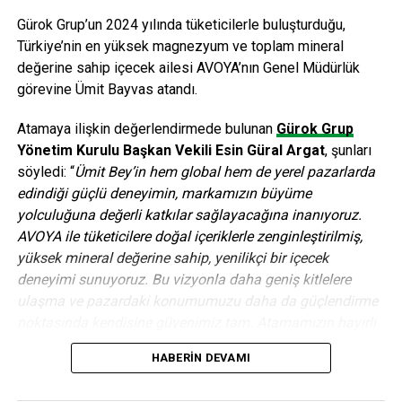
g2m, Hilton Worldwide F&B European etkinliğine
Gürok Grup’un 2024 yılında tüketicilerle buluşturduğu,
g2m markalı ürünleriyle damgasını vurdu!
Türkiye’nin en yüksek magnezyum ve toplam mineral
ÖNCEKI
değerine sahip içecek ailesi AVOYA’nın Genel Müdürlük
“Liderlik ve Girişimcilik Programı” TTNET’in
görevine Ümit Bayvas atandı.
desteğiyle Boğaziçi Üniversitesi’nde kapılarını açtı
Atamaya ilişkin değerlendirmede bulunan
Gürok Grup
Yönetim Kurulu Başkan Vekili Esin Güral Argat
, şunları
editor
söyledi: “
Ümit Bey’in hem global hem de yerel pazarlarda
edindiği güçlü deneyimin, markamızın büyüme
yolculuğuna değerli katkılar sağlayacağına inanıyoruz.
AVOYA ile tüketicilere doğal içeriklerle zenginleştirilmiş,
yüksek mineral değerine sahip, yenilikçi bir içecek
deneyimi sunuyoruz. Bu vizyonla daha geniş kitlelere
ulaşma ve pazardaki konumumuzu daha da güçlendirme
noktasında kendisine güvenimiz tam. Atamamızın hayırlı
ve uğurlu olmasını diliyoruz.”
HABERIN DEVAMI
Birçok önde gelen küresel FMCG ve içecek şirketinde üst