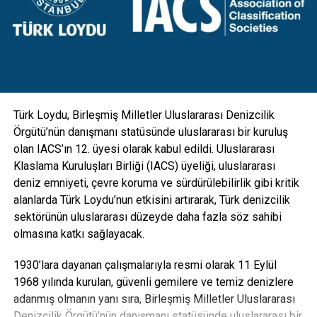
donatıldı. Aydınlatmanın yanı sıra kamera, GSM, hoparlör
gibi ekipmanlarla da entegre edilebilecek esneklikte
tasarlanan direkler; hırsızlık benzeri olaylara maruz kalarak
zarar görmesini engellemek için vandal kilit sistemi ile
koruma altına alındı” diye konuştu.
Türk Loydu, Birleşmiş Milletler Uluslararası Denizcilik
Örgütü’nün danışmanı statüsünde uluslararası bir kuruluş
olan IACS’ın 12. üyesi olarak kabul edildi. Uluslararası
Klaslama Kuruluşları Birliği (IACS) üyeliği, uluslararası
deniz emniyeti, çevre koruma ve sürdürülebilirlik gibi kritik
alanlarda Türk Loydu’nun etkisini artırarak, Türk denizcilik
sektörünün uluslararası düzeyde daha fazla söz sahibi
olmasına katkı sağlayacak.
1930’lara dayanan çalışmalarıyla resmi olarak 11 Eylül
1968 yılında kurulan, güvenli gemilere ve temiz denizlere
adanmış olmanın yanı sıra, Birleşmiş Milletler Uluslararası
Denizcilik Örgütü’nün danışmanı statüsünde uluslararası bir