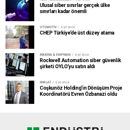
Ulusal siber sınırlar gerçek ülke
sınırları kadar önemli
OTOMOTIV
6 yıl önce
CHEP Türkiye’de üst düzey atama
MAKINA & EKIPMAN
6 yıl önce
Rockwell Automation siber güvenlik
şirketi OYLO’yu satın aldı
İMALAT
6 yıl önce
Coşkunöz Holding’in Dönüşüm Proje
Koordinatörü Evren Özbanazi oldu