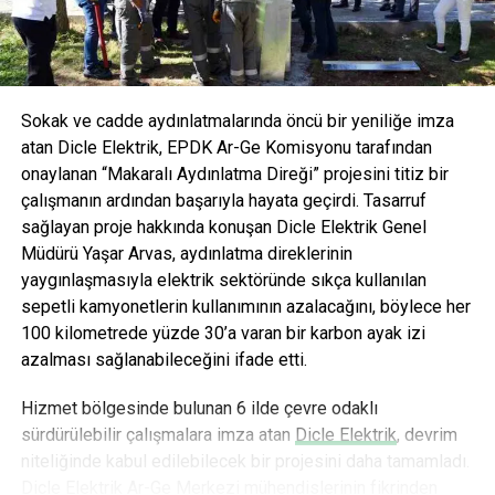
AVOYA hem maden suyu hem de mineralli gazlı içecek
kategorisinde devrim yaratmayı hedefliyor.
Sokak ve cadde aydınlatmalarında öncü bir yeniliğe imza
atan Dicle Elektrik, EPDK Ar-Ge Komisyonu tarafından
onaylanan “Makaralı Aydınlatma Direği” projesini titiz bir
çalışmanın ardından başarıyla hayata geçirdi. Tasarruf
sağlayan proje hakkında konuşan Dicle Elektrik Genel
Müdürü Yaşar Arvas, aydınlatma direklerinin
yaygınlaşmasıyla elektrik sektöründe sıkça kullanılan
sepetli kamyonetlerin kullanımının azalacağını, böylece her
100 kilometrede yüzde 30’a varan bir karbon ayak izi
azalması sağlanabileceğini ifade etti.
Hizmet bölgesinde bulunan 6 ilde çevre odaklı
sürdürülebilir çalışmalara imza atan
Dicle Elektrik
, devrim
niteliğinde kabul edilebilecek bir projesini daha tamamladı.
Dicle Elektrik Ar-Ge Merkezi mühendislerinin fikrinden