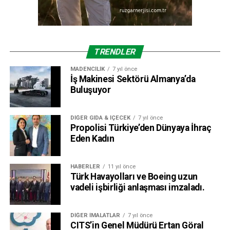
TRENDLER
MADENCILIK
7 yıl önce
İş Makinesi Sektörü Almanya’da
Buluşuyor
DIĞER GIDA & İÇECEK
7 yıl önce
Propolisi Türkiye’den Dünyaya İhraç
Eden Kadın
HABERLER
11 yıl önce
Türk Havayolları ve Boeing uzun
vadeli işbirliği anlaşması imzaladı.
DIĞER İMALATLAR
7 yıl önce
CITS’in Genel Müdürü Ertan Göral