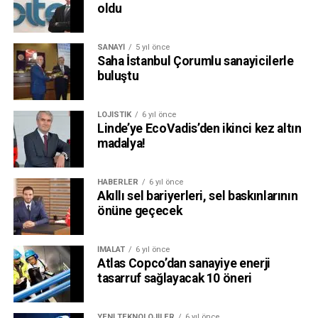
oldu
SANAYI
5 yıl önce
Saha İstanbul Çorumlu sanayicilerle
buluştu
LOJISTIK
6 yıl önce
Linde’ye EcoVadis’den ikinci kez altın
madalya!
HABERLER
6 yıl önce
Akıllı sel bariyerleri, sel baskınlarının
önüne geçecek
İMALAT
6 yıl önce
Atlas Copco’dan sanayiye enerji
tasarruf sağlayacak 10 öneri
YENI TEKNOLOJILER
6 yıl önce