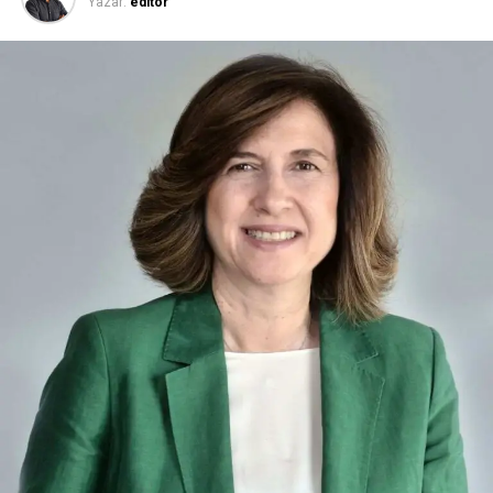
Yazar:
editor
danışmanlık yaparak ticari mükemmeliyet, pazar
genişlemesi ve “route-to-market” stratejileri konularında
önemli projelere imza attı.
Gürok Grup, geçen sene hızlı tüketim ürünleri sektörüne
AVOYA ile önemli bir adım atarak tüketicilere yüksek
magnezyum oranı ve doğal bileşenleriyle yenilikçi
içecekler sunuyor. AVOYA, Türkiye’nin toplam mineral ve
magnezyum değeri en yüksek maden suyu olarak fark
yaratıyor. Sektörde bir ilki gerçekleştirerek meyve ve bitki
özleri ile zenginleştirilmiş, tamamen doğal içerikli
formüllerle tüketicilere sunuluyor. Bu yenilikçi yaklaşımla
AVOYA hem maden suyu hem de mineralli gazlı içecek
kategorisinde devrim yaratmayı hedefliyor.