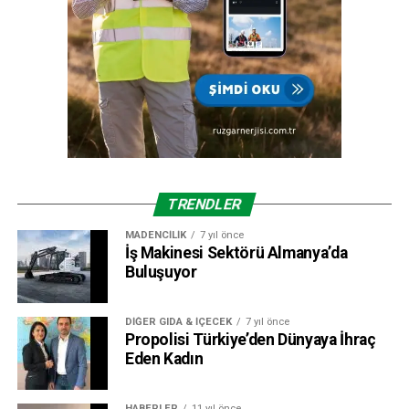
TRENDLER
MADENCILIK
7 yıl önce
İş Makinesi Sektörü Almanya’da
Buluşuyor
DIĞER GIDA & İÇECEK
7 yıl önce
Propolisi Türkiye’den Dünyaya İhraç
Eden Kadın
HABERLER
11 yıl önce