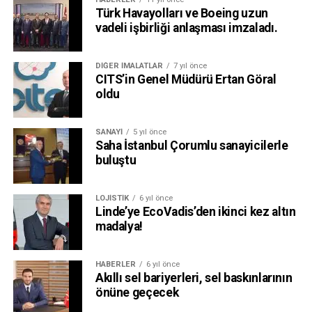
Türk Havayolları ve Boeing uzun
vadeli işbirliği anlaşması imzaladı.
DIĞER İMALATLAR
7 yıl önce
CITS’in Genel Müdürü Ertan Göral
oldu
SANAYI
5 yıl önce
Saha İstanbul Çorumlu sanayicilerle
buluştu
LOJISTIK
6 yıl önce
Linde’ye EcoVadis’den ikinci kez altın
madalya!
HABERLER
6 yıl önce
Akıllı sel bariyerleri, sel baskınlarının
önüne geçecek