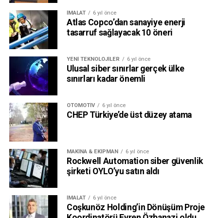
İMALAT
6 yıl önce
Atlas Copco’dan sanayiye enerji
tasarruf sağlayacak 10 öneri
YENI TEKNOLOJILER
6 yıl önce
Ulusal siber sınırlar gerçek ülke
sınırları kadar önemli
OTOMOTIV
6 yıl önce
CHEP Türkiye’de üst düzey atama
MAKINA & EKIPMAN
6 yıl önce
Rockwell Automation siber güvenlik
şirketi OYLO’yu satın aldı
İMALAT
6 yıl önce
Coşkunöz Holding’in Dönüşüm Proje
Koordinatörü Evren Özbanazi oldu