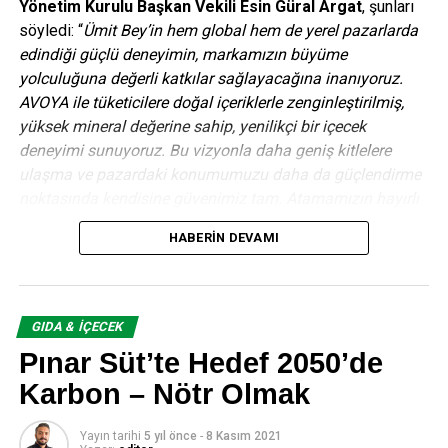
Yönetim Kurulu Başkan Vekili Esin Güral Argat
, şunları
söyledi: “
Ümit Bey’in hem global hem de yerel pazarlarda
edindiği güçlü deneyimin, markamızın büyüme
yolculuğuna değerli katkılar sağlayacağına inanıyoruz.
AVOYA ile tüketicilere doğal içeriklerle zenginleştirilmiş,
yüksek mineral değerine sahip, yenilikçi bir içecek
deneyimi sunuyoruz. Bu vizyonla daha geniş kitlelere
ulaşma ve pazardaki konumumuzu daha da güçlendirme
noktasında kendisine güvenimiz tam. Atamamızın hayırlı
ve uğurlu olmasını diliyoruz.”
HABERIN DEVAMI
Birçok önde gelen küresel FMCG ve içecek şirketinde üst
düzey yönetici olarak görev alan Ümit Bayvas, 30 yılı aşkın
kariyeri boyunca farklı ülkelerde büyük ölçekli ticari ve
GIDA & İÇECEK
organizasyonel dönüşüm projelerine liderlik etti. Türkiye,
Pınar Süt’te Hedef 2050’de
Orta Doğu, Afrika ve Kuzey Amerika gibi geniş
coğrafyalarda dağıtım sistemleri, satış yapılanmaları ve
Karbon – Nötr Olmak
pazara giriş stratejilerinin oluşturulmasına öncülük eden
Bayvas, son dönemde uluslararası FMCG şirketlerine
Yayın tarihi
5 yıl önce
-
8 Kasım 2021