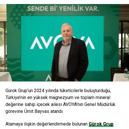
altında ise Eriş Un ve Özde markaları bulunmaktadır. Özde
markası altında piyasaya ilk olarak NUDO kıvırcık erişte
sunulmuştur.
ANAHTAR KELIMELER:
ERIŞ UN
GIDA
PERAKENDE
SONRAKI
Türk Havayolları ve Boeing uzun vadeli işbirliği
anlaşması imzaladı.
ÖNCEKI
17 Ağustos depreminin 15. yılında Türkiye’nin
karnesi nasıl?
Gürok Grup’un 2024 yılında tüketicilerle buluşturduğu,
editor
Türkiye’nin en yüksek magnezyum ve toplam mineral
değerine sahip içecek ailesi AVOYA’nın Genel Müdürlük
görevine Ümit Bayvas atandı.
Atamaya ilişkin değerlendirmede bulunan
Gürok Grup