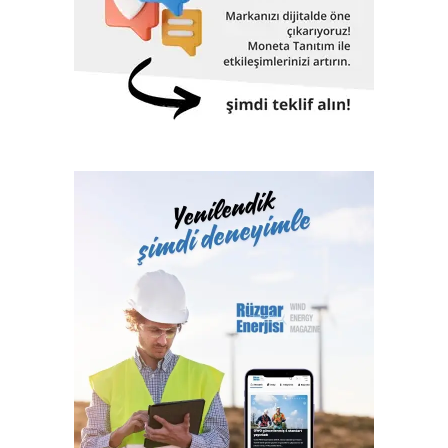
“
Pınar Süt olarak toplumumuzun eğitim, kültür, sanat ve
spor alanlarında sosyal gelişimini desteklemeye devam
ediyoruz” diyen
Pınar Süt Yönetim Kurulu Başkanı İdil
Yiğitbaşı
, değerlendirmelerini şöyle sonlandırdı: “Tam 40
yıldır düzenlediğimiz Uluslararası Pınar Çocuk Resim
Yarışması ile çocuklarımızın hayallerine ortak oluyoruz. 41.
Uluslararası Pınar Çocuk Resim Yarışması’nın konusunu
çocukların farkındalık seviyelerini de artırmak amacıyla
sürdürülebilirlik ekseninde ‘Benim Gözümden Dünya’ olarak
belirledik. Böylelikle çocuklarımıza ‘Gelecek için harekete
geç, hayalindeki dünyayı resmet” diyoruz. Yine 34 yıldır
Türkiye’nin her köşesini dolaşan Pınar Çocuk Tiyatrosu ile 3
milyondan fazla çocuğu tiyatro ile buluşturduk. Spor,
önemsediğimiz bir diğer alan… Kurulduğumuz yıldan bu
yana basketbola destek oluyoruz. Pınar Karşıyaka
Basketbol Takımı’na verdiğimiz destek ile şimdiye kadar
altyapıda 25 binden fazla çocuğun yetişmesine katkı
sağladık.”