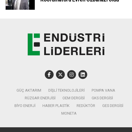
GÜÇ AKTARIM
DIŞLI TEKNOLOJILERI
POMPA VANA
RÜZGAR ENERJISI
OEM DERGISI
GKS DERGISI
BIYO ENERJI
HABER PLASTIK
REDÜKTÖR
GES DERGISI
MONETA