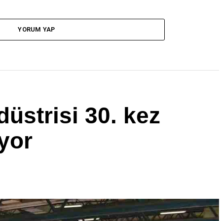
YORUM YAP
üstrisi 30. kez
yor