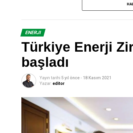
HA
tarihlerinde uluslararası düzeyde çok önemli gelişmeler
Almak Ateş Makine San. Ve Tic. A.Ş ve Enformak Plastik
Fuarı ziyaret etmek isteyenler, 30 Kasım tarihine kada
Fuar, 4 Aralık Cumartesi günü 18.00’e kadar ziyaret ed
ENERJI
Plastik endüstrisi yeni nesil fuarcılık deneyimi ile 
Türkiye Enerji Zi
Tüyap’ın geliştirdiği dijital çözümlerle katılımcı firma
Programı üzerinden dijital ortamda bir araya gelecek
başladı
sonra online çözümler ile katılımcılar ve ziyaretçile
başlamadan önce katılımcı ve ziyaretçiler birbirlerinin 
yapacakları toplantılar için istek gönderebilecek, ilgile
Yayın tarihi
5 yıl önce
-
18 Kasım 2021
kişiye ulaşabilecekler. Fuar öncesinde planladıkları top
Yazar:
editor
yüze fuar esnasında yapabilecekler. Katılımcılar fuar s
mesajlaşabilecek ve bu platform üzerinden potansiyel 
Görüşmeler fuar öncesinde başladı
Katılımcılar, Tüyap tarafından geliştirilen Business
Kasım
tarihleri arasında arama ve filtreleme yaparak 
mesajlaşabilecek ve toplantı planı yapabilecekler. Fuar