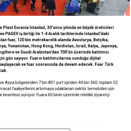
 Plast Eurasia İstanbul, 30’uncu yılında en büyük üreticileri
e PAGEV iş birliği ile 1-4 Aralık tarihlerinde İstanbul’daki
n fuar, 120 bin metrekarelik alanda Avusturya, Belçika,
ya, Yunanistan, Hong Kong, Hindistan, İsrail, İtalya, Japonya,
ngiltere ve Suudi Arabistan’dan 700’ün üzerinde katılımcı
çin gün sayıyor. Fuarın katılımcılarına sunduğu dijital
nde başlayacak ve fuar sonrasında da devam edecek. Fuar Türk
acak.
ve Asya bölgesinden 7 bin 801 yurt içinden 44 bin 560, toplam 52
hracat faaliyetlerini artırmaya odaklanan sektör temsilcileri için
e kesintisiz sürüyor. Fuara 60 binin üzerinde nitelikli ziyaretçi
lerine, ham madde ve kimyasallardan ısı kontrol cihazlarına
erin sergileneceği fuar, yüksek katılımcı sayısı ile 1-4 Aralık 2021