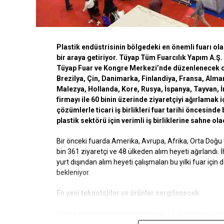
Plastik endüstrisinin bölgedeki en önemli fuarı olan
bir araya getiriyor. Tüyap
Tüm Fuarcılık Yapım A.Ş. v
Tüyap Fuar ve Kongre Merkezi’nde düzenlenecek ola
Brezilya, Çin, Danimarka, Finlandiya, Fransa, Alman
Malezya, Hollanda, Kore, Rusya, İspanya, Tayvan, İ
firmayı ile 60 binin üzerinde ziyaretçiyi ağırlamak i
çözümlerle ticari iş birlikleri fuar tarihi öncesi
plastik sektörü için verimli iş birliklerine sahne ol
Bir önceki fuarda Amerika, Avrupa, Afrika, Orta Doğu 
bin 361 ziyaretçi ve 48 ülkeden alım heyeti ağırlandı. İ
yurt dışından alım heyeti çalışmaları bu yılki fuar için d
bekleniyor.
En yeni teknolojiler ve ürünler sergilenecek
Plastik makinelerinden makine yan ve ara sanayi ürün
kadar plastiğin alanına giren en yeni ürün ve teknolojil