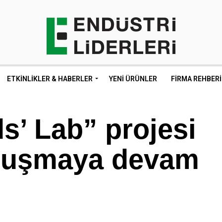
ETKINLIKLER & HABERLER
YENI ÜRÜNLER
FIRMA REHBERI
s’ Lab” projesi
uluşmaya devam