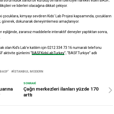
 sorumluluk sahibi bir kuruluş olmanın bilinciyle hareket eden BASF;
kçileri ve liderleri olacağına dikkat çekiyor.
i çocuklara, kimyayı sevdiren Kids’ Lab Projesi kapsamında; çocukların
sı; görerek, dokunarak deneyimlemesi amaçlanıyor.
er eşliğinde, zararsız maddelerle interaktif deneyler yaptıktan sonra,
.
ak olan Kid’s Lab’e katılım için 0212 334 73 16 numaralı telefonu
aktivite günlerini “
BASF.KidsLabTurkey
”, “BASF.Turkiye” adlı
BASF’
ISTANBUL MODERN
SONRAKI
uarına
Çağrı merkezleri ilanları yüzde 170
r
arttı