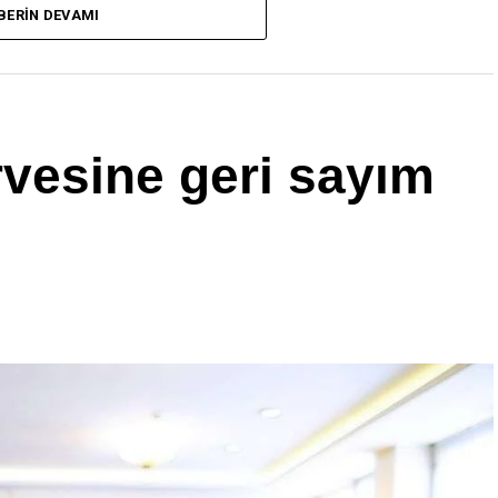
BERIN DEVAMI
e sahne olacak. Fuara 30 yıldır katılan Kontel Elektronik A.Ş.,
 Teknolojileri San. ve Tic. A.Ş. firmalarına plaket verilecek.
r web sitesi üzerinden ücretsiz fuar davetiyesi oluşturabilecek.
ilebilecek.
tanışacak
rvesine geri sayım
lar ve ziyaretçiler online iş ağı platformu Business Connect
. Bu program sayesinde fuardan önce, fuar sırasında ve fuardan
r kesintisiz buluşacak. Business Connect Programı sayesinde fuar
online profillerini görüntüleyebilecek, dijital platformda
ndikleri ürünleri ve hizmetleri kolayca filtreleyip doğru ürüne ve
lantıları ister uygulama üzerinden dijital olarak isterlerse yüz
onrasında da kayıt yaptırmış ziyaretçileri inceleyebilecek,
müşteriler ile ticarete devam edilebilecek.
 Connect Programı üzerinden fuar öncesinde
15-30
uygun iş bağlantılarını bulabilecek, talep gönderebilecek,
 sırasında yapacakları verimli iş görüşmeleri için altyapı