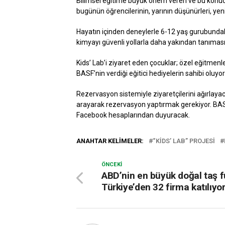
Bilimsel eğitime büyük önem veren ve bu konuda
bugünün öğrencilerinin, yarının düşünürleri, yenili
Hayatın içinden deneylerle 6-12 yaş gurubundak
kimyayı güvenli yollarla daha yakından tanıma
Kids’ Lab’i ziyaret eden çocuklar; özel eğitmenl
BASF’nin verdiği eğitici hediyelerin sahibi oluyor
Rezervasyon sistemiyle ziyaretçilerini ağırlayac
arayarak rezervasyon yaptırmak gerekiyor. BASF 
Facebook hesaplarından duyuracak.
ANAHTAR KELIMELER:
“KIDS’ LAB” PROJESI
ÖNCEKI
ABD’nin en büyük doğal taş f
Türkiye’den 32 firma katılıyo