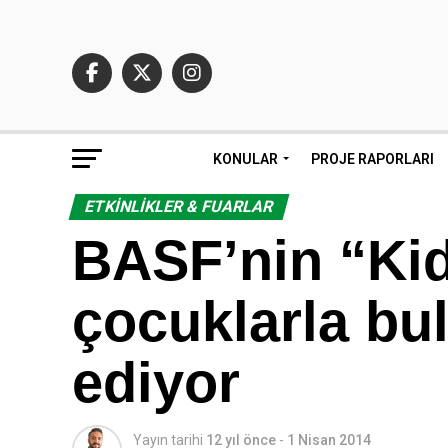
KONULAR
PROJE RAPORLARI
ETKINLIKLER & FUARLAR
BASF’nin “Kid
çocuklarla b
ediyor
Yayın tarihi
12 yıl önce
-
1 Nisan 2014