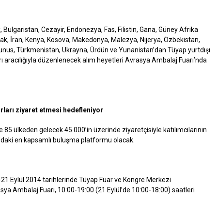
ulgaristan, Cezayir, Endonezya, Fas, Filistin, Gana, Güney Afrika
Irak, İran, Kenya, Kosova, Makedonya, Malezya, Nijerya, Özbekistan,
Tunus, Türkmenistan, Ukrayna, Ürdün ve Yunanistan’dan Tüyap yurtdışı
arı aracılığıyla düzenlenecek alım heyetleri Avrasya Ambalaj Fuarı’nda
rları ziyaret etmesi hedefleniyor
e 85 ülkeden gelecek 45.000’in üzerinde ziyaretçisiyle katılımcılarının
a’daki en kapsamlı buluşma platformu olacak.
8-21 Eylül 2014 tarihlerinde Tüyap Fuar ve Kongre Merkezi
 Ambalaj Fuarı, 10:00-19:00 (21 Eylül’de 10:00-18:00) saatleri