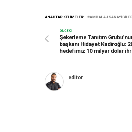
ANAHTAR KELIMELER:
AMBALAJ SANAYICILER
ÖNCEKI
Şekerleme Tanıtım Grubu’nu
başkanı Hidayet Kadiroğlu: 
hedefimiz 10 milyar dolar ih
editor