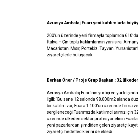
Avrasya Ambalaj Fuarı yeni katılımlarla büyü
200’ün üzerinde yeni firmayla toplamda 610’dan
İtalya – Çin toplu katılımlarının yanı sıra, Alman
Macaristan, Mısır, Portekiz, Tayvan, Yunanist
ziyaretçilerle buluşacak.
Berkan Öner / Proje Grup Başkanı: 32 ülkeden
Avrasya Ambalaj Fuarı’nın yurtiçi ve yurtdışın
ilgili; “Bu sene 12 salonda 98.000m2 alanda d
bir katılım var, Fuara 1.100’ün üzerinde firma v
sergileneceği Fuarımızda katılımcılarımız için 3
üzerinde ülkeden sektör profesyonelinin Fuarlar
yeni pazarlardan şimdiden gelen ziyaretçi kayıtl
ziyaretçi hedeflediklerini de ekledi.