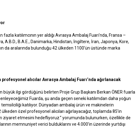
yor
 fazla katılımcının yer aldığı Avrasya Ambalaj Fuarı’nda, Fransa –
ya, A.B.D., B.A.E., Danimarka, Hindistan, İngiltere, İran, Japonya, Kore,
an’ın da aralarında bulunduğu 42 ülkeden 1100’ün üstünde marka
 profesyonel alıcılar Avrasya Ambalaj Fuarı’nda ağırlanacak
dan büyük ilgi gördüğünü belirten Proje Grup Başkanı Berkan ÖNER fuarla
üzenleyeceğimiz Fuarda, şu anda geçen seneki katılımdan daha yoğun
e temsilciliği katılıyor. Dünyadan ambalaj ürün ve makinelerin
2 ülkeden özel profesyonel alıcıları ağırlayacağız, toplamda 85’in
ı ziyaret etmesini hedefliyoruz.” yorumunda bulunurken, özellikle de
arının memnuniyet verici bulduklarını ve 4.000’in üzerinde yurtdışı