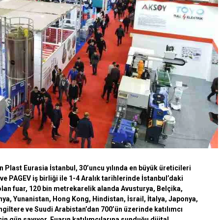
 Plast Eurasia İstanbul, 30’uncu yılında en büyük üreticileri
e PAGEV iş birliği ile 1-4 Aralık tarihlerinde İstanbul’daki
n fuar, 120 bin metrekarelik alanda Avusturya, Belçika,
ya, Yunanistan, Hong Kong, Hindistan, İsrail, İtalya, Japonya,
ngiltere ve Suudi Arabistan’dan 700’ün üzerinde katılımcı
çin gün sayıyor. Fuarın katılımcılarına sunduğu dijital