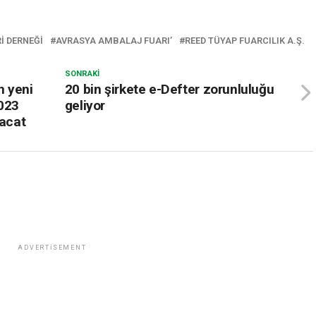
I DERNEĞI
AVRASYA AMBALAJ FUARI’
REED TÜYAP FUARCILIK A.Ş.
SONRAKI
n yeni
20 bin şirkete e-Defter zorunluluğu
2023
geliyor
racat
ADVERTISEMENT