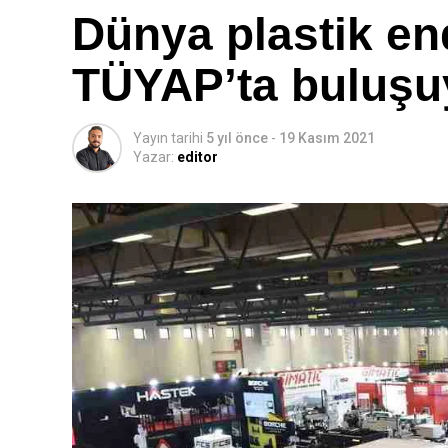
Dünya plastik end
TÜYAP’ta buluşu
Yayın tarihi
5 yıl önce
-
19 Kasım 2021
Yazar:
editor