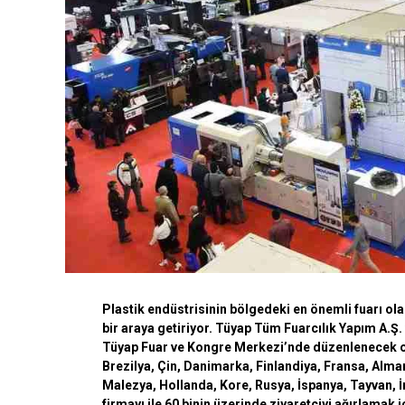
Plastik endüstrisinin bölgedeki en önemli fuarı olan
bir araya getiriyor. Tüyap
Tüm Fuarcılık Yapım A.Ş. v
Tüyap Fuar ve Kongre Merkezi’nde düzenlenecek ola
Brezilya, Çin, Danimarka, Finlandiya, Fransa, Alman
Malezya, Hollanda, Kore, Rusya, İspanya, Tayvan, İ
firmayı ile 60 binin üzerinde ziyaretçiyi ağırlamak i