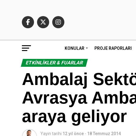
KONULAR
PROJE RAPORLARI
ETKINLIKLER & FUARLAR
Ambalaj Sektö
Avrasya Ambal
araya geliyor
Yayın tarihi
12 yıl önce
-
18 Temmuz 2014