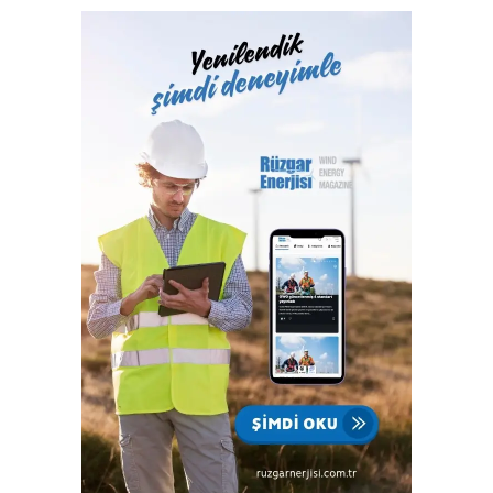
Hizmetleri A.Ş. bünyesinde yerine getiren Türk Loydu
Vakfı, fiziki alanlarının yeterliliği ve gelişmeye açık oluşu
ile büyüme yolunda hızla ilerliyor. Türk Loydu, Türkiye’nin
milli kuruluşudur. Yetkisi olan alanlar hemen hemen
Türkiye’nin ekonomisine katkı sağlayan sektörlerin
tamamını içermektedir ve IACS üyeliğimiz ile büyümenin,
gelişmenin ve ülkemize katkı sağlamanın faydası ve gururu
100. yılında Türkiye Cumhuriyeti’nindir.”