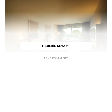
HABERIN DEVAMI
ADVERTISEMENT
Türkiye’nin ilk ve en büyük havalimanı oteli olan
TAV
Airport Hotel
, dünyanın en büyük seyahat sitesi
TripAdvisor tarafından tarafından
2013 Yılı Mükemmeliyet
Sertifikası
’na layık görüldü. 2012 yılında da bu prestijli
sertifikanın sahibi olan
TAV Airport Hotel
’in hizmet
kalitesi de böylece bir kez daha tescillenmiş oldu.