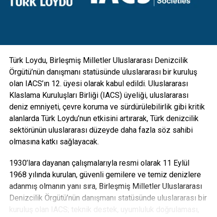
gibi ekipmanlarla da entegre edilebilecek esneklikte
tasarlanan direkler; hırsızlık benzeri olaylara maruz kalarak
zarar görmesini engellemek için vandal kilit sistemi ile
koruma altına alındı” diye konuştu.
Türk Loydu, Birleşmiş Milletler Uluslararası Denizcilik
Örgütü’nün danışmanı statüsünde uluslararası bir kuruluş
olan IACS’ın 12. üyesi olarak kabul edildi. Uluslararası
Klaslama Kuruluşları Birliği (IACS) üyeliği, uluslararası
deniz emniyeti, çevre koruma ve sürdürülebilirlik gibi kritik
alanlarda Türk Loydu’nun etkisini artırarak, Türk denizcilik
sektörünün uluslararası düzeyde daha fazla söz sahibi
olmasına katkı sağlayacak.
1930’lara dayanan çalışmalarıyla resmi olarak 11 Eylül
1968 yılında kurulan, güvenli gemilere ve temiz denizlere
adanmış olmanın yanı sıra, Birleşmiş Milletler Uluslararası
Denizcilik Örgütü’nün danışmanı statüsünde uluslararası bir
“Karbon ayak izi yüzde 30’a varan oranda azalacak”
kuruluş olan IACS; teknik destek, uyumluluk doğrulaması,