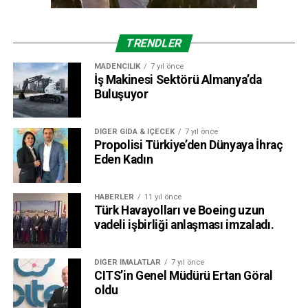
TRENDLER
MADENCILIK
7 yıl önce
İş Makinesi Sektörü Almanya’da
Buluşuyor
DIĞER GIDA & İÇECEK
7 yıl önce
Propolisi Türkiye’den Dünyaya İhraç
Eden Kadın
HABERLER
11 yıl önce
Türk Havayolları ve Boeing uzun
vadeli işbirliği anlaşması imzaladı.
DIĞER İMALATLAR
7 yıl önce
CITS’in Genel Müdürü Ertan Göral
oldu