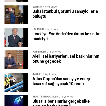
SANAYI
5 yıl önce
Saha İstanbul Çorumlu sanayicilerle
buluştu
LOJISTIK
6 yıl önce
Linde’ye EcoVadis’den ikinci kez altın
madalya!
HABERLER
6 yıl önce
Akıllı sel bariyerleri, sel baskınlarının
önüne geçecek
İMALAT
6 yıl önce
Atlas Copco’dan sanayiye enerji
tasarruf sağlayacak 10 öneri
YENI TEKNOLOJILER
6 yıl önce
Ulusal siber sınırlar gerçek ülke