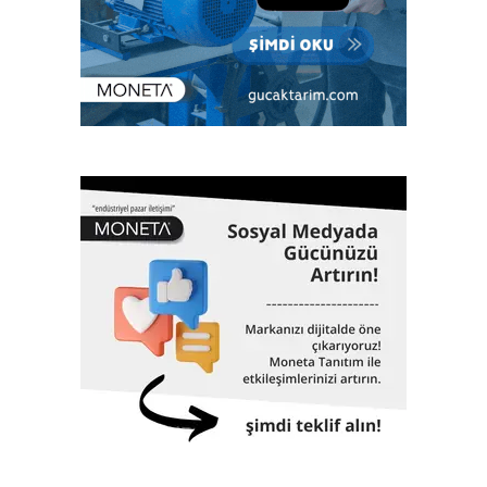
üzere enerjiden imalata, savunma sanayiinden lojistiğe
kadar tüm sektörlerde; klaslama, denetim, kalite yönetim
ve ileri mühendislik gibi birçok alanda hizmet veriyor. Çok
sayıda bilimsel ve teknik konferanslarda yer almanın yanı
sıra aynı zamanda eğitimler veriyor, çok sayıda öğrenciye
burs desteği sağlıyor. 1962 yılında Gemi Mühendisleri
Odası tarafından kurulan Türk Loydu bugüne kadar yaklaşık
3000 adet geminin klaslama hizmetinin yanı sıra, Türkiye
ekonomisinin can damarı olan dünyaya mal olmuş projelere
de imza atıyor. 61 yıllık tarihinde altmış biri aşkın dev proje,
Türk Loydu’nun da imzası ve çalışmalarıyla hayata geçti.
İstanbul Havalimanı, Akkuyu Nükleer Güç Santrali, Yavuz
Sultan Selim Köprüsü, Osman Gazi Köprüsü, 1915
Çanakkale Köprüsü, Yüksek Hızlı Tren, TCG Anadolu
Gemisi, Nene Hatun Sondaj Gemisi, Rize-Artvin Havalimanı,
birçok futbol stadyumu bunlardan sadece birkaçıdır.
Klaslama, yasal sertifikasyon, test, muayene,
belgelendirme ve onaylanmış kuruluş hizmetlerini 2017
yılından itibaren Türk Loydu Uygunluk Değerlendirme