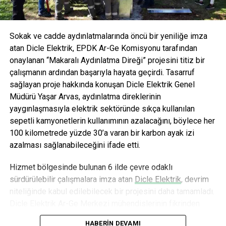
ÖNCEKI
Hizlial.com, e-ticaretin şampiyonu oldu
Sokak ve cadde aydınlatmalarında öncü bir yeniliğe imza
atan Dicle Elektrik, EPDK Ar-Ge Komisyonu tarafından
editor
onaylanan “Makaralı Aydınlatma Direği” projesini titiz bir
çalışmanın ardından başarıyla hayata geçirdi. Tasarruf
sağlayan proje hakkında konuşan Dicle Elektrik Genel
Müdürü Yaşar Arvas, aydınlatma direklerinin
yaygınlaşmasıyla elektrik sektöründe sıkça kullanılan
sepetli kamyonetlerin kullanımının azalacağını, böylece her
100 kilometrede yüzde 30’a varan bir karbon ayak izi
azalması sağlanabileceğini ifade etti.
Hizmet bölgesinde bulunan 6 ilde çevre odaklı
sürdürülebilir çalışmalara imza atan
Dicle Elektrik
, devrim
niteliğinde kabul edilebilecek bir projesini daha tamamladı.
Dicle Elektrik Ar-Ge Merkezi mühendislerinin fikrinden
doğan ve 18 aylık titiz bir çalışmanın ardından hayata
HABERIN DEVAMI