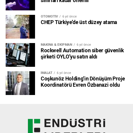
sınırları kadar önemli
OTOMOTIV
6 yıl önce
CHEP Türkiye’de üst düzey atama
MAKINA & EKIPMAN
6 yıl önce
Rockwell Automation siber güvenlik
şirketi OYLO’yu satın aldı
İMALAT
6 yıl önce
Coşkunöz Holding’in Dönüşüm Proje
Koordinatörü Evren Özbanazi oldu