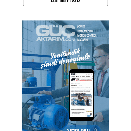
HABERIN DEVAMI
oranı ise yüzde 25 oldu.
Galatasaray’da teknik direktörü Fatih Terim, başkan
Burak Elmas ile yaptığı görüşmenin ardından
görevinden ayrıldı.
Süper Lig ekiplerinden Konyaspor’da forma giyen
28 yaşındaki futbolcu Ahmet Çalık, Ankara’da
geçirdiği trafik kazasında yaşamını yitirdi.
Türkiye’nin otomobil TOGG’un sedan modeli, Las
Vegas’taki Tüketici Elektroniği Fuarı CES 2022’de
(Consumer Electronics Show) tanıtıldı.
2021 yıllık enflasyon oranı yüzde 36.08 olarak
gerçekleşirken; Ocak ayında yüzde 48,69’a
yükseldi.
Beşiktaş’ın eski yöneticilerinden ve sunucu Ece
Erken’in eşi, Şafak Mahmutyazıcıoğlu uğradığı silahı
saldırı sonucu hayatını kaybetti.