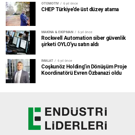
OTOMOTIV
6 yıl önce
CHEP Türkiye’de üst düzey atama
MAKINA & EKIPMAN
6 yıl önce
Rockwell Automation siber güvenlik
şirketi OYLO’yu satın aldı
İMALAT
6 yıl önce
Coşkunöz Holding’in Dönüşüm Proje
Koordinatörü Evren Özbanazi oldu