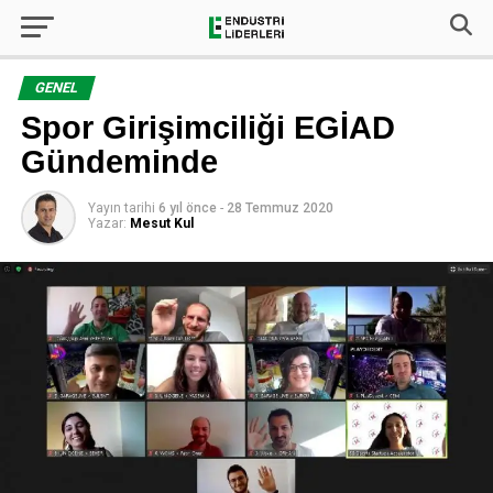
GENEL
Spor Girişimciliği EGİAD
Gündeminde
Yayın tarihi
6 yıl önce
-
28 Temmuz 2020
Yazar:
Mesut Kul