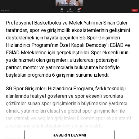
Profesyonel Basketbolcu ve Melek Yatırımcı Sinan Güler
tarafından, spor ve girişimcilik ekosistemlerinin gelişimini
desteklemek için hayata geçirilen SG Spor Girişimleri
Hızlandırıcı Programı’nın Özel Kapalı Demoday’i EGİAD ve
EGİAD Meleklerine için gerçekleştirildi. Spor eksenli ürün
ya da hizmeti olan girişimleri, uluslararası potansiyel
partner, mentor ve yatırımcılarla buluşturma hedefiyle
başlatılan programda 6 girişimin sunumu izlendi.
SG Spor Girişimleri Hızlandırıcı Programı, farklı teknoloji
alanlarında faaliyet gösteren ve spor eksenli sorunlara
çözümler sunan spor girişimlerinin büyümesine yardımcı
olmak, yatırımcıları ulusal ve global spor girişimcileri ile
tanıştırmak ve seçilen girişimleri ülkemiz spor ekosistemi
paydaşlarıyla buluşturabilmeyi amaçlanmakta.
HABERIN DEVAMI