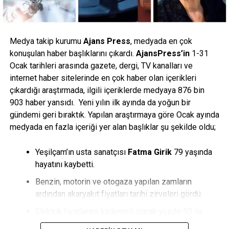
Medya takip kurumu
Ajans Press
, medyada en çok
konuşulan haber başlıklarını çıkardı.
AjansPress’in
1-31
Ocak tarihleri arasında gazete, dergi, TV kanalları ve
internet haber sitelerinde en çok haber olan içerikleri
çıkardığı araştırmada, ilgili içeriklerde medyaya 876 bin
903 haber yansıdı. Yeni yılın ilk ayında da yoğun bir
gündemi geri bıraktık. Yapılan araştırmaya göre Ocak ayında
medyada en fazla içeriği yer alan başlıklar şu şekilde oldu;
Yeşilçam’ın usta sanatçısı
Fatma Girik
79 yaşında
hayatını kaybetti.
Benzin, motorin ve otogaza yapılan zamların
ardından akaryakıt fiyatları tarihi zirveleri gördü.
Elektrik fiyatlarına kademeli olarak yüzde 50 ila
yüzde 125 arası zam geldi; doğalgaza yapılan zam