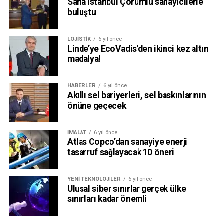
Saha İstanbul Çorumlu sanayicilerle
buluştu
LOJISTIK
6 yıl önce
Linde’ye EcoVadis’den ikinci kez altın
madalya!
HABERLER
6 yıl önce
Akıllı sel bariyerleri, sel baskınlarının
önüne geçecek
İMALAT
6 yıl önce
Atlas Copco’dan sanayiye enerji
tasarruf sağlayacak 10 öneri
YENI TEKNOLOJILER
6 yıl önce
Ulusal siber sınırlar gerçek ülke
sınırları kadar önemli