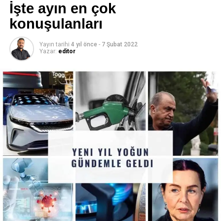
İşte ayın en çok
konuşulanları
Yayın tarihi
4 yıl önce
-
7 Şubat 2022
Yazar:
editor