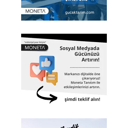
İstanbul son yılların en yoğun kar yağışıyla karşılaştı.
Birçok yol ulaşıma kapanırken, iktidar ve belediye
arasındaki tartışmalar devam eti.
Omicron varyantı kaynaklı vaka sayılarında artış
yaşandı, Türkiye’de salgının başından beri günlük
vakalar rekor seviyelere ulaştı.