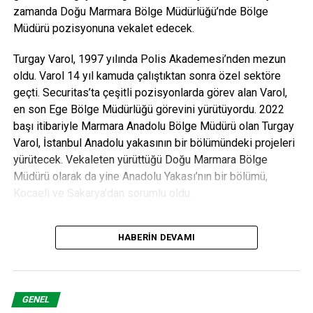
zamanda Doğu Marmara Bölge Müdürlüğü’nde Bölge
40 kg’a kadar direnç değişken olarak uygulanabilir. Mobil
Müdürü pozisyonuna vekalet edecek.
uygulama üzerinde antrenman içerikleri bulunur ve online
antrenman deneyimi sağlar.
Turgay Varol, 1997 yılında Polis Akademesi’nden mezun
oldu. Varol 14 yıl kamuda çalıştıktan sonra özel sektöre
ANAHTAR KELIMELER:
DIJITAL SPOR ALANLARI
E-PLAYOUT
geçti. Securitas’ta çeşitli pozisyonlarda görev alan Varol,
EGİAD MELEKLERI
FEATURED
PROFESYONEL BASKETBOLCU VE MELEK YATIRIMCI SINAN
en son Ege Bölge Müdürlüğü görevini yürütüyordu. 2022
GÜLER
başı itibariyle Marmara Anadolu Bölge Müdürü olan Turgay
SG SPOR GIRIŞIMLERI
Varol, İstanbul Anadolu yakasının bir bölümündeki projeleri
SONRAKI
yürütecek. Vekaleten yürüttüğü Doğu Marmara Bölge
Kastaş Sızdırmazlık Teknolojileri Genel
Müdürü olarak da yine Anadolu Yakası’nın bir bölümü,
Müdürlüğü’ne BİROL ASLANTAŞ atandı
Kocaeli ve Sakarya’dan sorumlu oldu.
ÖNCEKI
Kadına Şiddeti Kınıyoruz
HABERIN DEVAMI
Mesut Kul
GENEL