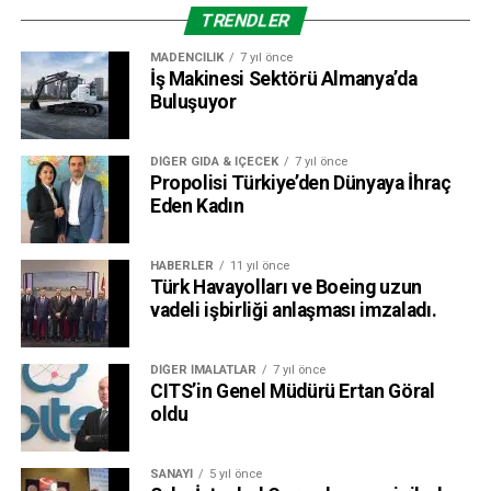
TRENDLER
MADENCILIK
7 yıl önce
İş Makinesi Sektörü Almanya’da
Buluşuyor
DIĞER GIDA & İÇECEK
7 yıl önce
Propolisi Türkiye’den Dünyaya İhraç
Eden Kadın
HABERLER
11 yıl önce
Türk Havayolları ve Boeing uzun
vadeli işbirliği anlaşması imzaladı.
DIĞER İMALATLAR
7 yıl önce
CITS’in Genel Müdürü Ertan Göral
oldu
SANAYI
5 yıl önce