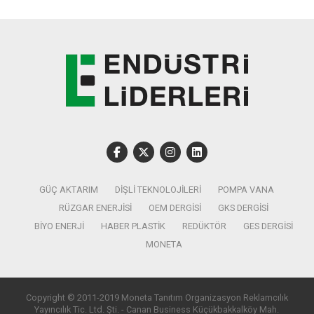
GÜÇ AKTARIM
DIŞLI TEKNOLOJILERI
POMPA VANA
RÜZGAR ENERJISI
OEM DERGISI
GKS DERGISI
BIYO ENERJI
HABER PLASTIK
REDÜKTÖR
GES DERGISI
MONETA
Copyright © 2011-2019 Moneta Tanıtım Organizasyon Reklamcılık
Yayıncılık Tic. Ltd. Şti. - Canan Business Küçükbakkalköy Mah.