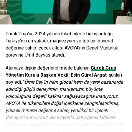
belirlediği bu planın bir parçası olarak işitme cihazlarının
halka arzı için de hazırlıklar devam ediyor.
Kurum içi organizasyon yapısında ‘Bölüm’leri yeniden
gruplandırmak ve ‘Sektör’ yapısını ortadan kaldırmak şirket
içi bürokrasiyi azaltacak, maliyetleri düşürecek ve şirket
Gürok Grup’un 2024 yılında tüketicilerle buluşturduğu,
içindeki karar alma süreçlerini hızlandıracak. Ayrıca şirketin
Türkiye’nin en yüksek magnezyum ve toplam mineral
örneğin insan kaynakları ve iletişim gibi destek
değerine sahip içecek ailesi AVOYA’nın Genel Müdürlük
fonksiyonları gelecekte akıcı hale getirilip merkezi olarak
görevine Ümit Bayvas atandı.
yönetilecek. Yılda 1 milyar avro dolayında verimlilik artışı
sağlaması beklenen bu düzenlemeler, 2016 mali yılı sonu
Atamaya ilişkin değerlendirmede bulunan
Gürok Grup
itibariyle tam olarak yürürlüğe girmiş olacak. Şirket, maliyet
Yönetim Kurulu Başkan Vekili Esin Güral Argat
, şunları
artışını optimize etmek amacıyla toplam maliyet verimliliği
söyledi: “
Ümit Bey’in hem global hem de yerel pazarlarda
için de yeni bir hedef belirledi. Buna göre 2015 mali yılında
edindiği güçlü deneyimin, markamızın büyüme
başlayarak bu rakam yılda yüzde 3 ilâ 5 düzeyinde olacak.
yolculuğuna değerli katkılar sağlayacağına inanıyoruz.
AVOYA ile tüketicilere doğal içeriklerle zenginleştirilmiş,
yüksek mineral değerine sahip, yenilikçi bir içecek
ANAHTAR KELIMELER:
2020 VIZYONU
SIEMENS
deneyimi sunuyoruz. Bu vizyonla daha geniş kitlelere
SONRAKI
ulaşma ve pazardaki konumumuzu daha da güçlendirme
Şişecam Topluluğu’nun 2014 yılı ilk çeyrek karı 132
noktasında kendisine güvenimiz tam. Atamamızın hayırlı