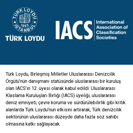
Yeni aydınlatma direklerimizden Diyarbakır Genel Müdürlük
binamız önünde iki adet prototipi de sergiliyoruz. Bu yeni
tasarım direkler, mevcut direklerin üzerine eklenen yeni bir
konsol ile birlikte hareketli armatür mekanizmalarıyla
donatıldı. Aydınlatmanın yanı sıra kamera, GSM, hoparlör
gibi ekipmanlarla da entegre edilebilecek esneklikte
tasarlanan direkler; hırsızlık benzeri olaylara maruz kalarak
zarar görmesini engellemek için vandal kilit sistemi ile
koruma altına alındı” diye konuştu.
Türk Loydu, Birleşmiş Milletler Uluslararası Denizcilik
Örgütü’nün danışmanı statüsünde uluslararası bir kuruluş
olan IACS’ın 12. üyesi olarak kabul edildi. Uluslararası
Klaslama Kuruluşları Birliği (IACS) üyeliği, uluslararası
deniz emniyeti, çevre koruma ve sürdürülebilirlik gibi kritik
alanlarda Türk Loydu’nun etkisini artırarak, Türk denizcilik
sektörünün uluslararası düzeyde daha fazla söz sahibi
olmasına katkı sağlayacak.