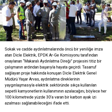
yaratıyor. Sektörde bir ilki gerçekleştirerek meyve ve bitki
özleri ile zenginleştirilmiş, tamamen doğal içerikli
formüllerle tüketicilere sunuluyor. Bu yenilikçi yaklaşımla
AVOYA hem maden suyu hem de mineralli gazlı içecek
kategorisinde devrim yaratmayı hedefliyor.
Sokak ve cadde aydınlatmalarında öncü bir yeniliğe imza
atan Dicle Elektrik, EPDK Ar-Ge Komisyonu tarafından
onaylanan “Makaralı Aydınlatma Direği” projesini titiz bir
çalışmanın ardından başarıyla hayata geçirdi. Tasarruf
sağlayan proje hakkında konuşan Dicle Elektrik Genel
Müdürü Yaşar Arvas, aydınlatma direklerinin
yaygınlaşmasıyla elektrik sektöründe sıkça kullanılan
sepetli kamyonetlerin kullanımının azalacağını, böylece her
100 kilometrede yüzde 30’a varan bir karbon ayak izi
azalması sağlanabileceğini ifade etti.