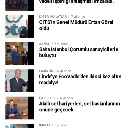
vadeli işbirliği anlaşması imzaladı.
DIĞER İMALATLAR
7 yıl önce
CITS’in Genel Müdürü Ertan Göral
oldu
SANAYI
5 yıl önce
Saha İstanbul Çorumlu sanayicilerle
buluştu
LOJISTIK
6 yıl önce
Linde’ye EcoVadis’den ikinci kez altın
madalya!
HABERLER
6 yıl önce
Akıllı sel bariyerleri, sel baskınlarının
önüne geçecek
İMALAT
6 yıl önce