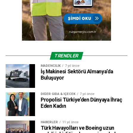
TRENDLER
MADENCILIK
7 yıl önce
İş Makinesi Sektörü Almanya’da
Buluşuyor
DIĞER GIDA & İÇECEK
7 yıl önce
Propolisi Türkiye’den Dünyaya İhraç
Eden Kadın
HABERLER
11 yıl önce
Türk Havayolları ve Boeing uzun