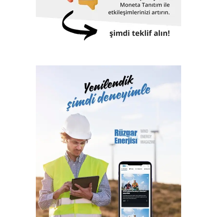
Çanakkale Köprüsü, Yüksek Hızlı Tren, TCG Anadolu
Gemisi, Nene Hatun Sondaj Gemisi, Rize-Artvin Havalimanı,
birçok futbol stadyumu bunlardan sadece birkaçıdır.
Klaslama, yasal sertifikasyon, test, muayene,
belgelendirme ve onaylanmış kuruluş hizmetlerini 2017
yılından itibaren Türk Loydu Uygunluk Değerlendirme
Hizmetleri A.Ş. bünyesinde yerine getiren Türk Loydu
Vakfı, fiziki alanlarının yeterliliği ve gelişmeye açık oluşu
ile büyüme yolunda hızla ilerliyor. Türk Loydu, Türkiye’nin
milli kuruluşudur. Yetkisi olan alanlar hemen hemen
Türkiye’nin ekonomisine katkı sağlayan sektörlerin
tamamını içermektedir ve IACS üyeliğimiz ile büyümenin,
gelişmenin ve ülkemize katkı sağlamanın faydası ve gururu
100. yılında Türkiye Cumhuriyeti’nindir.”