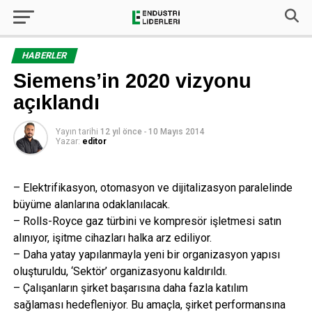
HABERLER
Siemens’in 2020 vizyonu
açıklandı
Yayın tarihi
12 yıl önce
-
10 Mayıs 2014
Yazar:
editor
– Elektrifikasyon, otomasyon ve dijitalizasyon paralelinde
büyüme alanlarına odaklanılacak.
– Rolls-Royce gaz türbini ve kompresör işletmesi satın
alınıyor, işitme cihazları halka arz ediliyor.
– Daha yatay yapılanmayla yeni bir organizasyon yapısı
oluşturuldu, ‘Sektör’ organizasyonu kaldırıldı.
– Çalışanların şirket başarısına daha fazla katılım
sağlaması hedefleniyor. Bu amaçla, şirket performansına