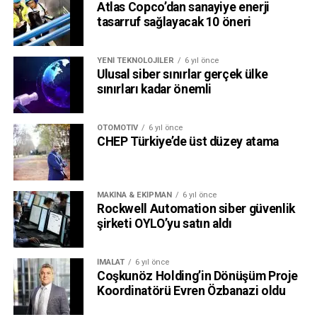
Atlas Copco’dan sanayiye enerji
tasarruf sağlayacak 10 öneri
YENI TEKNOLOJILER
6 yıl önce
Ulusal siber sınırlar gerçek ülke
sınırları kadar önemli
OTOMOTIV
6 yıl önce
CHEP Türkiye’de üst düzey atama
MAKINA & EKIPMAN
6 yıl önce
Rockwell Automation siber güvenlik
şirketi OYLO’yu satın aldı
İMALAT
6 yıl önce
Coşkunöz Holding’in Dönüşüm Proje
Koordinatörü Evren Özbanazi oldu