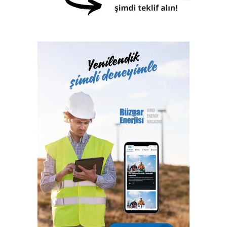
Klaslama, yasal sertifikasyon, test, muayene,
belgelendirme ve onaylanmış kuruluş hizmetlerini 2017
yılından itibaren Türk Loydu Uygunluk Değerlendirme
Hizmetleri A.Ş. bünyesinde yerine getiren Türk Loydu
Vakfı, fiziki alanlarının yeterliliği ve gelişmeye açık oluşu
ile büyüme yolunda hızla ilerliyor. Türk Loydu, Türkiye’nin
milli kuruluşudur. Yetkisi olan alanlar hemen hemen
Türkiye’nin ekonomisine katkı sağlayan sektörlerin
tamamını içermektedir ve IACS üyeliğimiz ile büyümenin,
gelişmenin ve ülkemize katkı sağlamanın faydası ve gururu
100. yılında Türkiye Cumhuriyeti’nindir.”