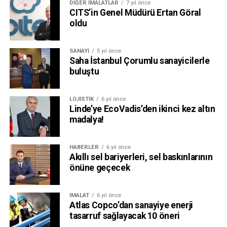
DIĞER İMALATLAR
7 yıl önce
CITS’in Genel Müdürü Ertan Göral
oldu
SANAYI
5 yıl önce
Saha İstanbul Çorumlu sanayicilerle
buluştu
LOJISTIK
6 yıl önce
Linde’ye EcoVadis’den ikinci kez altın
madalya!
HABERLER
6 yıl önce
Akıllı sel bariyerleri, sel baskınlarının
önüne geçecek
İMALAT
6 yıl önce
Atlas Copco’dan sanayiye enerji
tasarruf sağlayacak 10 öneri