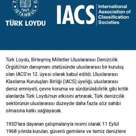
tasarım direkler, mevcut direklerin üzerine eklenen yeni bir
tasarruf sağlayan özellikleri ile dikkat çekiyor.
konsol ile birlikte hareketli armatür mekanizmalarıyla
donatıldı. Aydınlatmanın yanı sıra kamera, GSM, hoparlör
ANAHTAR KELIMELER:
PROFILO
RED DOT ÖDÜLLERI
gibi ekipmanlarla da entegre edilebilecek esneklikte
tasarlanan direkler; hırsızlık benzeri olaylara maruz kalarak
SONRAKI
zarar görmesini engellemek için vandal kilit sistemi ile
American Siding ile mükemmel yalıtım, nostaljik
şıklık
koruma altına alındı” diye konuştu.
ÖNCEKI
Türk Loydu, Birleşmiş Milletler Uluslararası Denizcilik
Kayıp mesajlarınızı kurtarın!
Örgütü’nün danışmanı statüsünde uluslararası bir kuruluş
olan IACS’ın 12. üyesi olarak kabul edildi. Uluslararası
editor
Klaslama Kuruluşları Birliği (IACS) üyeliği, uluslararası
deniz emniyeti, çevre koruma ve sürdürülebilirlik gibi kritik
alanlarda Türk Loydu’nun etkisini artırarak, Türk denizcilik
sektörünün uluslararası düzeyde daha fazla söz sahibi
olmasına katkı sağlayacak.
1930’lara dayanan çalışmalarıyla resmi olarak 11 Eylül
1968 yılında kurulan, güvenli gemilere ve temiz denizlere