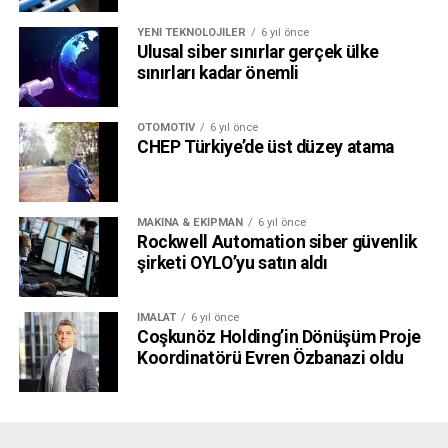
YENI TEKNOLOJILER
6 yıl önce
Ulusal siber sınırlar gerçek ülke
sınırları kadar önemli
OTOMOTIV
6 yıl önce
CHEP Türkiye’de üst düzey atama
MAKINA & EKIPMAN
6 yıl önce
Rockwell Automation siber güvenlik
şirketi OYLO’yu satın aldı
İMALAT
6 yıl önce
Coşkunöz Holding’in Dönüşüm Proje
Koordinatörü Evren Özbanazi oldu