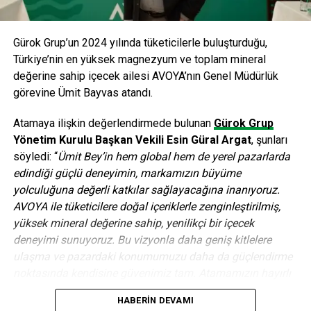
“Endüstriyel tasarım, ürüne değer katan ve marka
farklılaşmasını sağlayarak firmaların başarısında rol
Gürok Grup’un 2024 yılında tüketicilerle buluşturduğu,
oynayan en önemli unsurlardan biri . Tasarım ile hayatı
Türkiye’nin en yüksek magnezyum ve toplam mineral
kolaylaştıran, tüketicilerin spesifik ihtiyaçlarına yanıt veren
değerine sahip içecek ailesi AVOYA’nın Genel Müdürlük
ürünler yaratabiliyoruz. BSH grubunda da ürün tasarımı
görevine Ümit Bayvas atandı.
inovasyon sürecinin merkezinde kendisinde yer buluyor.
Atamaya ilişkin değerlendirmede bulunan
Gürok Grup
BSH grubunun tasarım anlayışı görsel çekiciliğin yanısıra
Yönetim Kurulu Başkan Vekili Esin Güral Argat
, şunları
ergonomi, fonksiyonellik ve kalite kavramlarını da ön plana
söyledi: “
Ümit Bey’in hem global hem de yerel pazarlarda
çıkarıyor. Profilo ürünlerinde de uyguladığımız bu
edindiği güçlü deneyimin, markamızın büyüme
yaklaşımın bugün burada meyvelerini topluyoruz. Yüksek
yolculuğuna değerli katkılar sağlayacağına inanıyoruz.
kapasiteli, en üst düzeyde hijyen sağlayan, kullanımı kolay
AVOYA ile tüketicilere doğal içeriklerle zenginleştirilmiş,
çamaşır ve bulaşık makinelerimiz Türkiye’de kalabalık
yüksek mineral değerine sahip, yenilikçi bir içecek
ailelerin ve misafir ağırlamayı seven tüketicilerin
deneyimi sunuyoruz. Bu vizyonla daha geniş kitlelere
beklentilerini tam olarak karşılıyor. Red Dot ödüllerinde
ulaşma ve pazardaki konumumuzu daha da güçlendirme
elde ettiğimiz başarıda, ürünlerimizin görsel çekiciliğinin
noktasında kendisine güvenimiz tam. Atamamızın hayırlı
yanısıra, yerel kültürel özellikleri ve alışkanlıkları göz
ve uğurlu olmasını diliyoruz.”
önünde bulundurarak tüketici ihtiyaçlarını doğru tespit
HABERIN DEVAMI
etmemizin önemli bir rol üstlendiğine inanıyorum.”