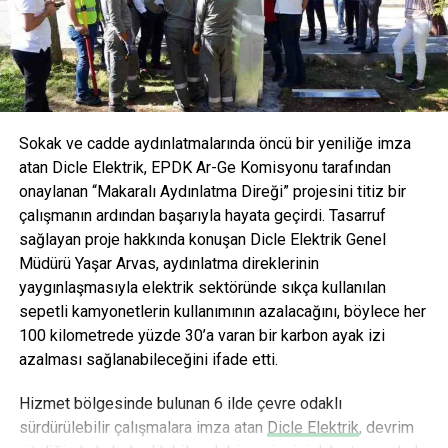
Çamaşır makinelerindeki EkoPlus özelliği ile en üst
formüllerle tüketicilere sunuluyor. Bu yenilikçi yaklaşımla
düzeyde elektrik ve su tasarrufu sağlanırken,
AVOYA hem maden suyu hem de mineralli gazlı içecek
JetPlus özelliği ile büyük ölçüde zaman tasarrufu
kategorisinde devrim yaratmayı hedefliyor.
elde ediliyor.
Ekstra su, titreşim önleyici yan duvarlar, hassas
Sokak ve cadde aydınlatmalarında öncü bir yeniliğe imza
yıkama sağlayan dalga yapısında tambur ve akıllı su
atan Dicle Elektrik, EPDK Ar-Ge Komisyonu tarafından
yönetim sistemi yeni makinelerin diğer özellikleri
onaylanan “Makaralı Aydınlatma Direği” projesini titiz bir
arasında yer alıyor.
çalışmanın ardından başarıyla hayata geçirdi. Tasarruf
sağlayan proje hakkında konuşan Dicle Elektrik Genel
Profilo Dayanıklı Ev Aletleri’nin BM6480MG ve
Müdürü Yaşar Arvas, aydınlatma direklerinin
BM5380MA bulaşık makineleri ise bulaşıklarda
yaygınlaşmasıyla elektrik sektöründe sıkça kullanılan
derinlemesine temizlik sağlayan HijyenEkstra
sepetli kamyonetlerin kullanımının azalacağını, böylece her
özelliğine sahip.
100 kilometrede yüzde 30’a varan bir karbon ayak izi
Profilo bulaşık makinelerinde yıkama sırasında
azalması sağlanabileceğini ifade etti.
bulaşıklar daha uzun süre yüksek sıcaklığa tabi
tutularak bakteriler % 99,9 oranında yok ediliyor.
Hizmet bölgesinde bulunan 6 ilde çevre odaklı
sürdürülebilir çalışmalara imza atan
Dicle Elektrik
, devrim
PowerWash fonksiyonu, alt sepette su basıncını