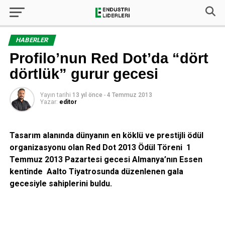
HABERLER
Profilo’nun Red Dot’da “dört
dörtlük” gurur gecesi
Yayın tarihi
13 yıl önce
-
4 Temmuz 2013
Yazar:
editor
Tasarım alanında dünyanın en köklü ve prestijli ödül
organizasyonu olan Red Dot 2013 Ödül Töreni 1
Temmuz 2013 Pazartesi gecesi Almanya’nın Essen
kentinde Aalto Tiyatrosunda düzenlenen gala
gecesiyle sahiplerini buldu.