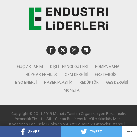
GÜÇ AKTARIM
DIŞLI TEKNOLOJILERI
POMPA VANA
RÜZGAR ENERJISI
OEM DERGISI
GKS DERGISI
BIYO ENERJI
HABER PLASTIK
REDÜKTÖR
GES DERGISI
MONETA
Copyright © 2011-2019 Moneta Tanıtım Organizasyon Reklamcılık
Yayıncılık Tic. Ltd. Şti. - Canan Business Küçükbakkalköy Mah.
Kocasinan Cad. Selvili Sokak No:4 Kat:12 Daire:78 Ataşehir İstanbul -
T:0850 885 05 01 - info@monetatanitim.com
SHARE
TWEET