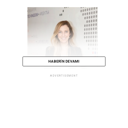
HABERIN DEVAMI
ADVERTISEMENT
Women@Page projesi Page Executive
Direktör Yardımcısı Burcu Havlucuoglu