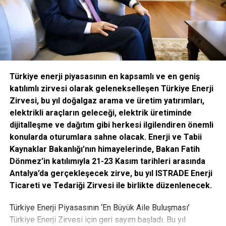
editor
A.Ş. firmalarına plaket verilecek. Fuarı ziyaret etmek
isteyenler, 30 Kasım tarihine kadar web sitesi üzerinden
ücretsiz fuar davetiyesi oluşturabilecek. Fuar, 4 Aralık
Cumartesi günü 18.00’e kadar ziyaret edilebilecek.
Plastik endüstrisi yeni nesil fuarcılık deneyimi ile
Türkiye enerji piyasasının en kapsamlı ve en geniş
tanışacak
katılımlı zirvesi olarak gelenekselleşen Türkiye Enerji
Zirvesi, bu yıl doğalgaz arama ve üretim yatırımları,
Tüyap’ın geliştirdiği dijital çözümlerle katılımcı firmalar ve
elektrikli araçların geleceği, elektrik üretiminde
ziyaretçiler online iş ağı platformu Business Connect
dijitalleşme ve dağıtım gibi herkesi ilgilendiren önemli
Programı üzerinden dijital ortamda bir araya gelecek. Bu
konularda oturumlara sahne olacak. Enerji ve Tabii
program sayesinde fuardan önce, fuar sırasında ve fuardan
Kaynaklar Bakanlığı’nın himayelerinde, Bakan Fatih
sonra online çözümler ile katılımcılar ve ziyaretçiler
Dönmez’in katılımıyla 21-23 Kasım tarihleri arasında
kesintisiz buluşacak. Business Connect Programı
Antalya’da gerçekleşecek zirve, bu yıl ISTRADE Enerji
sayesinde fuar başlamadan önce katılımcı ve ziyaretçiler
Ticareti ve Tedariği Zirvesi ile birlikte düzenlenecek.
birbirlerinin online profillerini görüntüleyebilecek, dijital
platformda yapacakları toplantılar için istek
Türkiye Enerji Piyasasının ‘En Büyük Aile Buluşması’
gönderebilecek, ilgilendikleri ürünleri ve hizmetleri kolayca
Türkiye Enerji Zirvesi için geri sayım başladı. Bu yıl
filtreleyip doğru ürüne ve kişiye ulaşabilecekler. Fuar