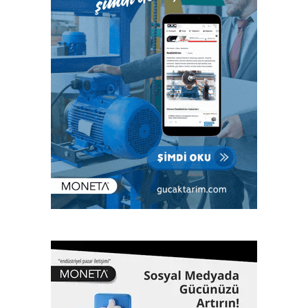
Ürünleri ve Teknolojileri Fuarı Eurasian Composites Show
2021, Teknik Köpük Endüstrisi ve Teknolojileri Fuarı Foam
Eurasia, Yapıştırıcılar ve Yapıştırma Teknolojileri Fuarı
Adhesive &Bonding Eurasia, 6. Uluslararası Endüstriyel
Kaplama Teknolojileri Fuarı PaintExpo Eurasia, 5.
Uluslararası Yüzey İşlem, Galvaniz Kimyasalları ve
Teknolojileri Fuarı Surtech Eurasia fuarlarında sektör
profesyonellerini bir araya getirecek. Birçok yeni
teknolojinin, ürün ve ilklerin tanıtılacağı fuarlara ev sahipliği
yapacak Artkim Fuarcılık, kimya sektöründen 200’ün
üzerinde firmanın katılacağı ve üç gün sürecek
etkinliklerde 10 bin ziyaretçiyi ağırlamayı hedefliyor.
Fuarlar konferans, panel ve workshoplarla sektör
zirvesine dönüşecek
Fuarlarda, sektörün ulusal ve uluslararası önemli
temsilcilerinin yanı sıra bürokratların da konuşmacı olarak
katılacağı konferans, panel ve workshoplar da