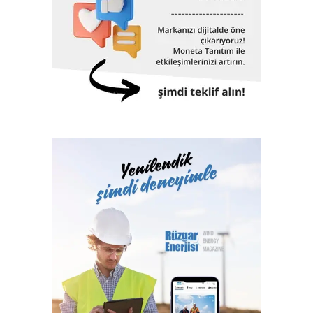
düzenlenecek. Sektör profesyonellerinin deneyimlerini
katılımcılarla paylaşacağı konferans, panel ve workshoplar,
gelecek beklentileri ve sektör sorunlarının da masaya
yatırılacağı sektör zirvesine dönüşecek.
Sektörün büyümesine ön ayak oluyor
Gerçekleştirilecek fuarlarla ilgili değerlendirmelerde
bulunan Artkim Fuarcılık Genel Müdürü Cengiz Yaman,
“Şirket olarak bugüne kadar düzenlediğimiz fuarlarda
birçok ilki gerçekleştirdik. Kimya sektörüne
kazandırdığımız on üç fuarla sektörün gelişimine ve ülke
ekonomisine katkılarımızı sunduk, sektör için katma değer
olduk. Yüzlerce B2B iş birliğine ev sahipliği yaptık. Bu yıl
aynı anda gerçekleştireceğimiz altı fuar ile yine sektörün
gelişimine ön ayak olacağız ve ülkemizin ticaret hacmine
katkılarımızı sunacağız. 200’ün üzerinde firmayı
ağırlayacağımız fuarlarımız ile sektörün büyümesine katkı
sağlamayı hedefliyoruz “.