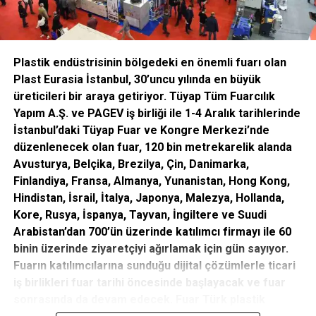
ediyor.
Havlucuoğlu; “PageGroup olarak kadınlarımızı sosyal
sorumluluk projelerinde de destekliyoruz. Bu amaçla Genel
Plastik endüstrisinin bölgedeki en önemli fuarı olan
Müdürümüz Hugo Campo önderliğinde ormanda her Pazar
Plast Eurasia İstanbul, 30’uncu yılında en büyük
antrenman yaparak, Istanbul Avrasya Maratonu’na
üreticileri bir araya getiriyor. Tüyap
Tüm Fuarcılık
hazırlandık ve maratonda 25 kadın çalışanımız AÇEV (Anne
Yapım A.Ş. ve PAGEV iş birliği ile 1-4 Aralık tarihlerinde
Çocuk Eğitim Vakfı) için koştu. Maratonda “Kadınlar Yaşama
İstanbul’daki Tüyap Fuar ve Kongre Merkezi’nde
Doğru Koşar Adım” projesine destek için 2000TL bağış
düzenlenecek olan fuar, 120 bin metrekarelik alanda
topladık. Nisan ayında gerçekleşecek İstanbul Yarı
Avusturya, Belçika, Brezilya, Çin, Danimarka,
Maratonunda da yine Vakfın aynı projesi için koşacağız. Bu
Finlandiya, Fransa, Almanya, Yunanistan, Hong Kong,
proje ile Van ve Gaziantep illerinde eğitim hakkından
Hindistan, İsrail, İtalya, Japonya, Malezya, Hollanda,
yararlanamamış kadınlara ulaşarak, temel ve bilgisayar
Kore, Rusya, İspanya, Tayvan, İngiltere ve Suudi
okuryazarlık becerilerini geliştirmesine katkıda
Arabistan’dan 700’ün üzerinde katılımcı firmayı ile 60
bulunuyoruz.” diyor.
binin üzerinde ziyaretçiyi ağırlamak için gün sayıyor.
Fuarın katılımcılarına sunduğu dijital çözümlerle ticari
Türkiye’de kadın çalışanlar ile ilgili etkinlikleri de takip
iş birlikleri fuar tarihi öncesinde başlayacak ve fuar
ettiklerini belirten Havlucuoğlu, ‘IE Business School’
sonrasında da devam edecek. Fuar Türk plastik
sponsorluğunda ‘Women in Business’ konferansında