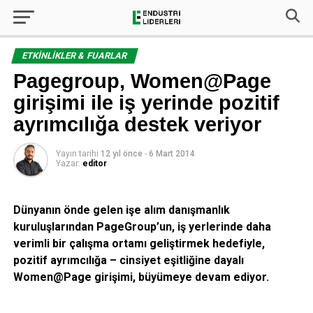
ETKINLIKLER & FUARLAR
Pagegroup, Women@Page
girişimi ile iş yerinde pozitif
ayrımcılığa destek veriyor
Yayın tarihi
12 yıl önce
-
6 Mart 2014
Yazar:
editor
Dünyanın önde gelen işe alım danışmanlık
kuruluşlarından PageGroup’un, iş yerlerinde daha
verimli bir çalışma ortamı geliştirmek hedefiyle,
pozitif ayrımcılığa – cinsiyet eşitliğine dayalı
Women@Page girişimi, büyümeye devam ediyor.