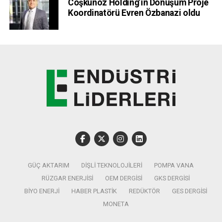
Yurt içi ve yurt dışından gelecek sektör profesyonellerini
Coşkunöz Holding’in Dönüşüm Proje
Koordinatörü Evren Özbanazi oldu
global platformda ağırlayacak, sektör ürünlerinin kalitesi ve
rekabetçiliğinin ön plana çıkarılacağı fuarlar, katılımcılara
yüz yüze görüşmelerle yeni çözüm ve teknolojilerini
tanıtma fırsatı yaratacak. Sektör liderlerinin üretim
hedeflerini artırma, tedarik zincirlerini geliştirmeleri için
yeni alanlar da açacak fuarlar sırasında düzenlenecek
paneller,
kimya sektörünün tek yayın platformu Turkchem
TV Youtube kanalından canlı yayınlanacak.
GÜÇ AKTARIM
DIŞLI TEKNOLOJILERI
POMPA VANA
RÜZGAR ENERJISI
OEM DERGISI
GKS DERGISI
BIYO ENERJI
HABER PLASTIK
REDÜKTÖR
GES DERGISI
MONETA