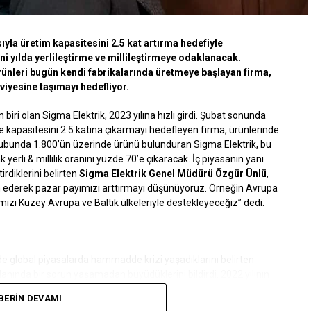
yla üretim kapasitesini 2.5 kat artırma hedefiyle
eni yılda yerlileştirme ve millileştirmeye odaklanacak.
ünleri bugün kendi fabrikalarında üretmeye başlayan firma,
eviyesine taşımayı hedefliyor.
iri olan Sigma Elektrik, 2023 yılına hızlı girdi. Şubat sonunda
le kapasitesini 2.5 katına çıkarmayı hedefleyen firma, ürünlerinde
 grubunda 1.800’ün üzerinde ürünü bulunduran Sigma Elektrik, bu
yerli & millilik oranını yüzde 70’e çıkaracak. İç piyasanın yanı
irdiklerini belirten
Sigma Elektrik Genel Müdürü Özgür Ünlü
,
am ederek pazar payımızı arttırmayı düşünüyoruz. Örneğin Avrupa
ızı Kuzey Avrupa ve Baltık ülkeleriyle destekleyeceğiz” dedi.
e global piyasalarda hammadde krizi yaşadıklarını belirten
lanında bir sorun yaşamadan büyüdüklerini bildirdi. 2022 yılının
fade eden
Ünlü
, “Sektör her ne kadar döviz açısından sıkıntılar
BERIN DEVAMI
kapattık. Özellikle inşaat sektöründeki canlılığın devam