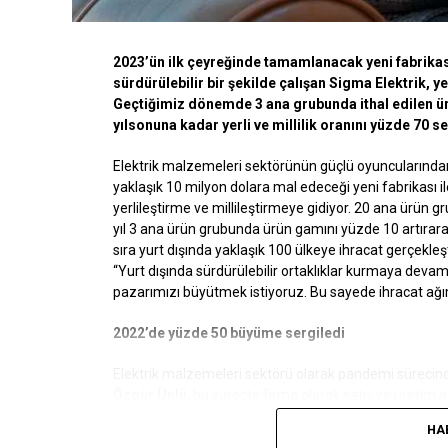
2023’ün ilk çeyreğinde tamamlanacak yeni fabrikası
sürdürülebilir bir şekilde çalışan Sigma Elektrik, y
Geçtiğimiz dönemde 3 ana grubunda ithal edilen ür
yılsonuna kadar yerli ve millilik oranını yüzde 70 s
Elektrik malzemeleri sektörünün güçlü oyuncularından b
yaklaşık 10 milyon dolara mal edeceği yeni fabrikası i
yerlileştirme ve millileştirmeye gidiyor. 20 ana ürün
yıl 3 ana ürün grubunda ürün gamını yüzde 10 artırarak 
sıra yurt dışında yaklaşık 100 ülkeye ihracat gerçekleşt
“Yurt dışında sürdürülebilir ortaklıklar kurmaya dev
pazarımızı büyütmek istiyoruz. Bu sayede ihracat ağım
2022’de yüzde 50 büyüme sergiledi
Elektrik malzemeleri sektörü olarak pandemi sürecind
Özgür Ünlü
, bu süreçte firma olarak satış ve üretim a
firma açısından beklediklerinden daha iyi geçtiğini i
HA
yaşasa da biz yılı yaklaşık yüzde 50’lik bir büyümeyle 