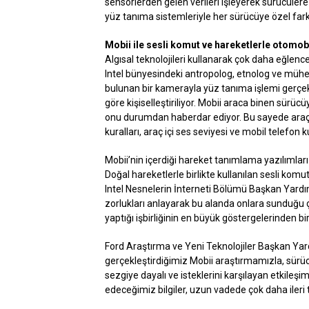
sensörlerden gelen verileri işleyerek sürücülere 
yüz tanıma sistemleriyle her sürücüye özel farkl
Mobii ile sesli komut ve hareketlerle otomobil
Algısal teknolojileri kullanarak çok daha eğlenc
Intel bünyesindeki antropolog, etnolog ve mühend
bulunan bir kamerayla yüz tanıma işlemi gerçekle
göre kişiselleştiriliyor. Mobii araca binen sürüc
onu durumdan haberdar ediyor. Bu sayede araç sa
kuralları, araç içi ses seviyesi ve mobil telefon k
Mobii’nin içerdiği hareket tanımlama yazılımları
Doğal hareketlerle birlikte kullanılan sesli komutla
Intel Nesnelerin İnterneti Bölümü Başkan Yardımcıs
zorlukları anlayarak bu alanda onlara sunduğu çö
yaptığı işbirliğinin en büyük göstergelerinden bi
Ford Araştırma ve Yeni Teknolojiler Başkan Yardı
gerçekleştirdiğimiz Mobii araştırmamızla, sürücü
sezgiye dayalı ve isteklerini karşılayan etkileş
edeceğimiz bilgiler, uzun vadede çok daha ileri 