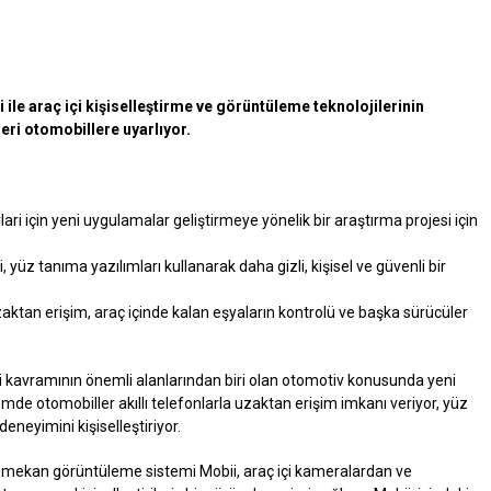
 ile araç içi kişiselleştirme ve görüntüleme teknolojilerinin
leri otomobillere uyarlıyor.
lari için yeni uygulamalar geliştirmeye yönelik bir araştırma projesi için
yüz tanıma yazılımları kullanarak daha gizli, kişisel ve güvenli bir
uzaktan erişim, araç içinde kalan eşyaların kontrolü ve başka sürücüler
rneti kavramının önemli alanlarından biri olan otomotiv konusunda yeni
de otomobiller akıllı telefonlarla uzaktan erişim imkanı veriyor, yüz
eneyimini kişiselleştiriyor.
iç mekan görüntüleme sistemi Mobii, araç içi kameralardan ve