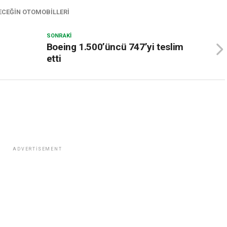
ECEĞIN OTOMOBILLERI
SONRAKI
Boeing 1.500’üncü 747’yi teslim
etti
ADVERTISEMENT