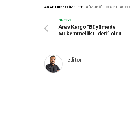
ANAHTAR KELIMELER:
“MOBII”
FORD
GEL
ÖNCEKI
Aras Kargo “Büyümede
Mükemmellik Lideri” oldu
editor