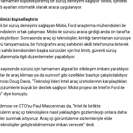
tamamen kişiselleştirilmiş bir sürüş deneyimi sağlıyor. Mobii, içindeki
ı ayarları otomatik olarak araca uygulanıyor.
inizi kişiselleştirin
eli bir sürüş deneyimi sağlayan Mobii, Ford araştırma mühendisleri ile
islerin ortak çalışması. Mobii ile sürücü araca girdiği anda ön tarafta
ştiriliyor. Sonrasında araç içi teknolojiler, kimliği tanımlanan sürücüye
üyü tanıyamazsa, bir fotoğrafını araç sahibinin akıllı telefonuna ileterek
hibi kendisinden başka sürücüler için hız limiti, güvenli sürüş
ullanımıyla ilgili düzenlemeler yapabiliyor.
 sayesinde sürücü için tamamen algısal bir etkileşim imkanı yaratılıyor.
r ile araç kliması ya da sunroof gibi özellikler basitçe çalıştırılabiliyor.
ı Doug Davis, “Teknoloji lideri Intel araç üreticilerinin karşılaştıkları
zümlerle büyük bir destek sağlıyor. Mobii projesi de Intel’in Ford ile
ri” diye konuştu.
mcısı ve CTO’su Paul Mascerenas da, “Intel ile birlikte
lerin araç içi teknolojilere nasıl yaklaştığını gözlemleyip onlara daha
imler sunmak istiyoruz. Araç içi görüntüleme sistemleriyle elde
teknolojiler geliştirebilmemize imkan verecek” dedi.