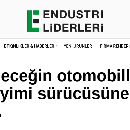
ETKINLIKLER & HABERLER
YENI ÜRÜNLER
FIRMA REHBERI
leceğin otomobill
eyimi sürücüsüne
…