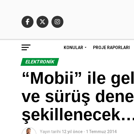
KONULAR
PROJE RAPORLARI
ELEKTRONIK
“Mobii” ile ge
ve sürüş den
şekillenecek
Yayın tarihi
12 yıl önce
-
1 Temmuz 2014