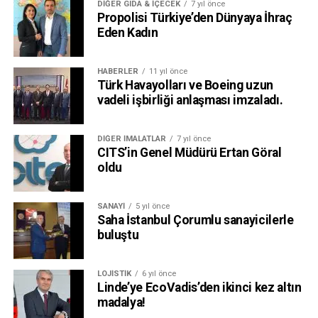
DIĞER GIDA & İÇECEK
7 yıl önce
Propolisi Türkiye’den Dünyaya İhraç
Eden Kadın
HABERLER
11 yıl önce
Türk Havayolları ve Boeing uzun
vadeli işbirliği anlaşması imzaladı.
DIĞER İMALATLAR
7 yıl önce
CITS’in Genel Müdürü Ertan Göral
oldu
SANAYI
5 yıl önce
Saha İstanbul Çorumlu sanayicilerle
buluştu
LOJISTIK
6 yıl önce
Linde’ye EcoVadis’den ikinci kez altın
madalya!