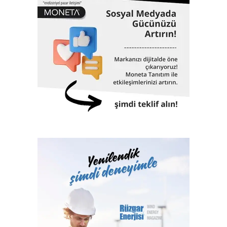
ekonomisinin can damarı olan dünyaya mal olmuş projelere
de imza atıyor. 61 yıllık tarihinde altmış biri aşkın dev proje,
Türk Loydu’nun da imzası ve çalışmalarıyla hayata geçti.
İstanbul Havalimanı, Akkuyu Nükleer Güç Santrali, Yavuz
Sultan Selim Köprüsü, Osman Gazi Köprüsü, 1915
Çanakkale Köprüsü, Yüksek Hızlı Tren, TCG Anadolu
Gemisi, Nene Hatun Sondaj Gemisi, Rize-Artvin Havalimanı,
birçok futbol stadyumu bunlardan sadece birkaçıdır.
Klaslama, yasal sertifikasyon, test, muayene,
belgelendirme ve onaylanmış kuruluş hizmetlerini 2017
yılından itibaren Türk Loydu Uygunluk Değerlendirme
Hizmetleri A.Ş. bünyesinde yerine getiren Türk Loydu
Vakfı, fiziki alanlarının yeterliliği ve gelişmeye açık oluşu
ile büyüme yolunda hızla ilerliyor. Türk Loydu, Türkiye’nin
milli kuruluşudur. Yetkisi olan alanlar hemen hemen
Türkiye’nin ekonomisine katkı sağlayan sektörlerin
tamamını içermektedir ve IACS üyeliğimiz ile büyümenin,
gelişmenin ve ülkemize katkı sağlamanın faydası ve gururu