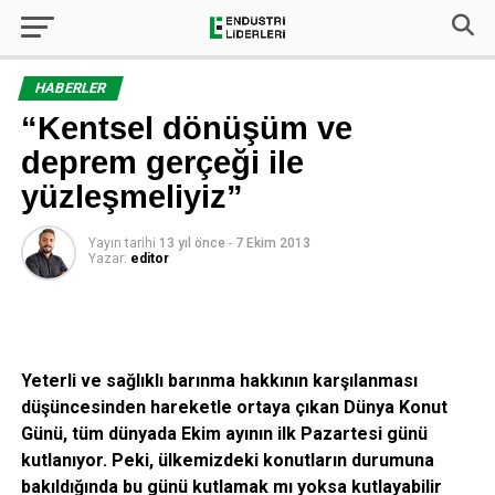
HABERLER
“Kentsel dönüşüm ve
deprem gerçeği ile
yüzleşmeliyiz”
Yayın tarihi
13 yıl önce
-
7 Ekim 2013
Yazar:
editor
Yeterli ve sağlıklı barınma hakkının karşılanması
düşüncesinden hareketle ortaya çıkan Dünya Konut
Günü, tüm dünyada Ekim ayının ilk Pazartesi günü
kutlanıyor. Peki, ülkemizdeki konutların durumuna
bakıldığında bu günü kutlamak mı yoksa kutlayabilir