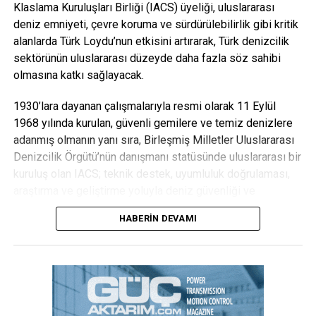
Klaslama Kuruluşları Birliği (IACS) üyeliği, uluslararası
deniz emniyeti, çevre koruma ve sürdürülebilirlik gibi kritik
alanlarda Türk Loydu’nun etkisini artırarak, Türk denizcilik
sektörünün uluslararası düzeyde daha fazla söz sahibi
olmasına katkı sağlayacak.
1930’lara dayanan çalışmalarıyla resmi olarak 11 Eylül
1968 yılında kurulan, güvenli gemilere ve temiz denizlere
adanmış olmanın yanı sıra, Birleşmiş Milletler Uluslararası
Denizcilik Örgütü’nün danışmanı statüsünde uluslararası bir
“Karbon ayak izi yüzde 30’a varan oranda azalacak”
kuruluş olan IACS; teknik destek, uyumluluk doğrulaması,
EPDK Ar-Ge Komisyonu tarafından onaylanan proje
araştırma ve geliştirme yoluyla deniz güvenliği ve
hakkında açıklamalarda bulunan
Dicle Elektrik Genel
düzenlemelerine benzersiz bir katkı sağlıyor. Dünyanın
HABERIN DEVAMI
Müdürü Yaşar Arvas
, projenin yaygınlaşması ile elektrik
kargo taşıma tonajının %90’ından fazlası, IACS üyelerinin
sektöründe sıkça kullanılan sepetli kamyonetlerin
belirlediği sınıflandırma, inşaat ve ömür boyu uyumluluk
kullanımının azalacağını, böylece her 100 kilometrede
kuralları ve standartları kapsamında yer alıyor. 2001 yılında
yüzde 30’a varan bir karbon ayak izi azalması beklendiğini
SWEDAC’tan ISO 17021 standardına göre akreditasyon
ifade etti. Arvas, Dicle Elektrik olarak elektrik dağıtım
alarak bu kapsamda akredite edilen ilk ulusal kuruluş olan
sektöründe sürdürülebilir ve yenilikçi çözümlerle
Türk Loydu Vakfı, 2006’ya gelindiğinde Paris Mou Yüksek