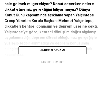
hale gelmek mi gerekiyor? Konut seçerken nelere
dikkat etmemiz gerektiğini biliyor muyuz? Dünya
Konut Günü kapsamında açıklama yapan Yalçıntepe
Group Yönetim Kurulu Başkanı Mehmet Yalçıntepe,
dikkatleri kentsel dönüşüm ve deprem üzerine çekti.
Yalçıntepe’ye göre; kentsel dönüşüm doğru algılanıp
uygulanmadığı, deprem ülkesi olduğumuz gerçeğiyle
yüzleşip tedbir alınmadığı ve deprem konusunda
bilinçlenilmediği sürece konutta hüsrana uğramak
HABERIN DEVAMI
kaçınılmaz.
ADVERTISEMENT
Can güvenliğimiz için kentsel dönüşüm hayati önem
taşıyor!