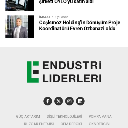
şirketi OYLO’yu satın aldı
İMALAT
6 yıl önce
Coşkunöz Holding’in Dönüşüm Proje
Koordinatörü Evren Özbanazi oldu
GÜÇ AKTARIM
DIŞLI TEKNOLOJILERI
POMPA VANA
RÜZGAR ENERJISI
OEM DERGISI
GKS DERGISI