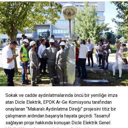
Gürok Grup, geçen sene hızlı tüketim ürünleri sektörüne
AVOYA ile önemli bir adım atarak tüketicilere yüksek
magnezyum oranı ve doğal bileşenleriyle yenilikçi
içecekler sunuyor. AVOYA, Türkiye’nin toplam mineral ve
magnezyum değeri en yüksek maden suyu olarak fark
yaratıyor. Sektörde bir ilki gerçekleştirerek meyve ve bitki
özleri ile zenginleştirilmiş, tamamen doğal içerikli
formüllerle tüketicilere sunuluyor. Bu yenilikçi yaklaşımla
AVOYA hem maden suyu hem de mineralli gazlı içecek
kategorisinde devrim yaratmayı hedefliyor.
Sokak ve cadde aydınlatmalarında öncü bir yeniliğe imza
atan Dicle Elektrik, EPDK Ar-Ge Komisyonu tarafından
onaylanan “Makaralı Aydınlatma Direği” projesini titiz bir
çalışmanın ardından başarıyla hayata geçirdi. Tasarruf
sağlayan proje hakkında konuşan Dicle Elektrik Genel