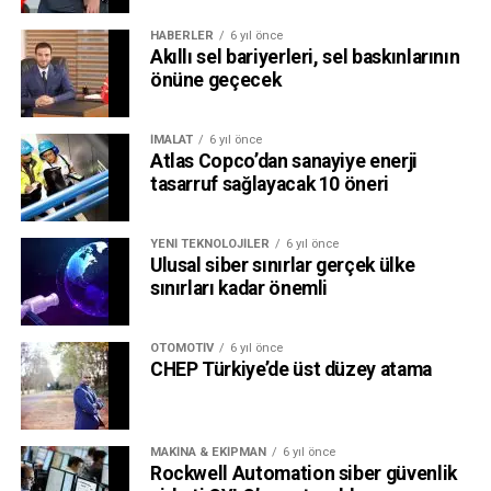
HABERLER
6 yıl önce
Akıllı sel bariyerleri, sel baskınlarının
önüne geçecek
İMALAT
6 yıl önce
Atlas Copco’dan sanayiye enerji
tasarruf sağlayacak 10 öneri
YENI TEKNOLOJILER
6 yıl önce
Ulusal siber sınırlar gerçek ülke
sınırları kadar önemli
OTOMOTIV
6 yıl önce
CHEP Türkiye’de üst düzey atama
MAKINA & EKIPMAN
6 yıl önce
Rockwell Automation siber güvenlik