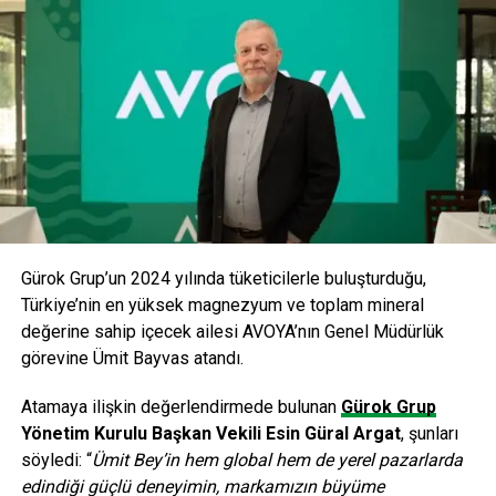
Deprem konusunda ciddi bir bilinçsizlik söz konusu
1999 depreminde resmi kayıtlara göre 18 bin kişinin
hayatını kaybettiğini söyleyen
Mehmet Yalçıntepe
,
“Maalesef yaşanan tüm bu acılara rağmen Türkiye’de konut
alan kişilerin yaklaşık yüzde 80’i ev satın alırken veya
kiralarken binanın deprem güvenliğini araştırmıyor. Oysa
deprem gerçeği şakaya gelmeyecek bir konu. Bu yüzden
konut satın alırken projenin ve dairenin özellikleri, dış
görünüşü ve sosyal donatılarından önce depreme karşı
Gürok Grup’un 2024 yılında tüketicilerle buluşturduğu,
dayanıklı olup olmadığı sorgulanmalı. Zeminin sağlamlığı
Türkiye’nin en yüksek magnezyum ve toplam mineral
ve binanın Deprem Yönetmeliği’ne uygun olması hayati
değerine sahip içecek ailesi AVOYA’nın Genel Müdürlük
önem taşıyor. 17 Ağustos depremindeki ölümlerin
görevine Ümit Bayvas atandı.
tamamına yakını göçükler altında gerçekleşti. 2011 yılında
Japonya’da yaşanan 9 şiddetindeki depremde ise binalar
Atamaya ilişkin değerlendirmede bulunan
Gürok Grup
sapasağlam ayakta kaldı. Sadece deprem sonrasında
Yönetim Kurulu Başkan Vekili Esin Güral Argat
, şunları
oluşan tsunamiden zarar gördüler. İnsanları depremin değil
söyledi: “
Ümit Bey’in hem global hem de yerel pazarlarda
binaların öldürdüğünü unutmamak gerekiyor.” dedi.
edindiği güçlü deneyimin, markamızın büyüme