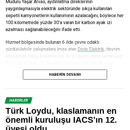
Müdürü Yaşar Arvas, aydınlatma direklerinin
yaygınlaşmasıyla elektrik sektöründe sıkça kullanılan
sepetli kamyonetlerin kullanımının azalacağını, böylece her
100 kilometrede yüzde 30’a varan bir karbon ayak izi
azalması sağlanabileceğini ifade etti.
Hizmet bölgesinde bulunan 6 ilde çevre odaklı
sürdürülebilir çalışmalara imza atan
Dicle Elektrik
, devrim
niteliğinde kabul edilebilecek bir projesini daha tamamladı.
Dicle Elektrik Ar-Ge Merkezi mühendislerinin fikrinden
doğan ve 18 aylık titiz bir çalışmanın ardından hayata
HABERIN DEVAMI
geçirilen çevre ve çalışan dostu “Makaralı Aydınlatma
Direği” projesi başarıyla tamamlandı.
Hem iş güvenliğine hem de çevre korumasına katkı
HABERLER
Makaralı Aydınlatma Direği projesinin, hem teknik hem de
Türk Loydu, klaslamanın en
tasarım açısından aydınlatma sistemlerini iyileştirmek
amacı taşıdığını belirten
Dicle Elektrik
Ar-Ge Direktörü Dr.
önemli kuruluşu IACS’ın 12.
Mustafa Çelikpençe, projenin detayları hakkında
üyesi oldu