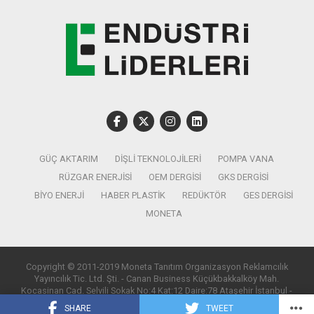
GÜÇ AKTARIM
DIŞLI TEKNOLOJILERI
POMPA VANA
RÜZGAR ENERJISI
OEM DERGISI
GKS DERGISI
BIYO ENERJI
HABER PLASTIK
REDÜKTÖR
GES DERGISI
MONETA
Copyright © 2011-2019 Moneta Tanıtım Organizasyon Reklamcılık
Yayıncılık Tic. Ltd. Şti. - Canan Business Küçükbakkalköy Mah.
Kocasinan Cad. Selvili Sokak No:4 Kat:12 Daire:78 Ataşehir İstanbul -
T:0850 885 05 01 - info@monetatanitim.com
SHARE
TWEET