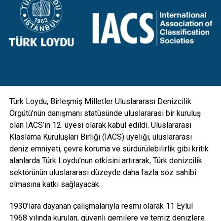
tasarım direkler, mevcut direklerin üzerine eklenen yeni bir
konsol ile birlikte hareketli armatür mekanizmalarıyla
donatıldı. Aydınlatmanın yanı sıra kamera, GSM, hoparlör
gibi ekipmanlarla da entegre edilebilecek esneklikte
tasarlanan direkler; hırsızlık benzeri olaylara maruz kalarak
zarar görmesini engellemek için vandal kilit sistemi ile
koruma altına alındı” diye konuştu.
Türk Loydu, Birleşmiş Milletler Uluslararası Denizcilik
Örgütü’nün danışmanı statüsünde uluslararası bir kuruluş
olan IACS’ın 12. üyesi olarak kabul edildi. Uluslararası
Klaslama Kuruluşları Birliği (IACS) üyeliği, uluslararası
deniz emniyeti, çevre koruma ve sürdürülebilirlik gibi kritik
alanlarda Türk Loydu’nun etkisini artırarak, Türk denizcilik
sektörünün uluslararası düzeyde daha fazla söz sahibi
olmasına katkı sağlayacak.
1930’lara dayanan çalışmalarıyla resmi olarak 11 Eylül
1968 yılında kurulan, güvenli gemilere ve temiz denizlere