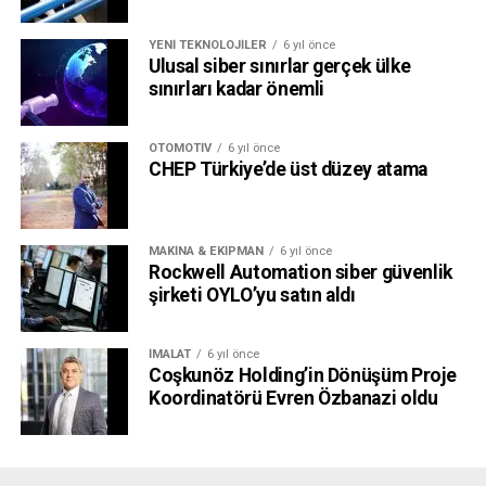
YENI TEKNOLOJILER
6 yıl önce
Ulusal siber sınırlar gerçek ülke
sınırları kadar önemli
OTOMOTIV
6 yıl önce
CHEP Türkiye’de üst düzey atama
MAKINA & EKIPMAN
6 yıl önce
Rockwell Automation siber güvenlik
şirketi OYLO’yu satın aldı
İMALAT
6 yıl önce
Coşkunöz Holding’in Dönüşüm Proje
Koordinatörü Evren Özbanazi oldu