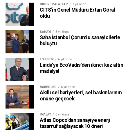
DIĞER İMALATLAR
7 yıl önce
CITS’in Genel Müdürü Ertan Göral
oldu
SANAYI
5 yıl önce
Saha İstanbul Çorumlu sanayicilerle
buluştu
LOJISTIK
6 yıl önce
Linde’ye EcoVadis’den ikinci kez altın
madalya!
HABERLER
6 yıl önce
Akıllı sel bariyerleri, sel baskınlarının
önüne geçecek
İMALAT
6 yıl önce
Atlas Copco’dan sanayiye enerji
tasarruf sağlayacak 10 öneri