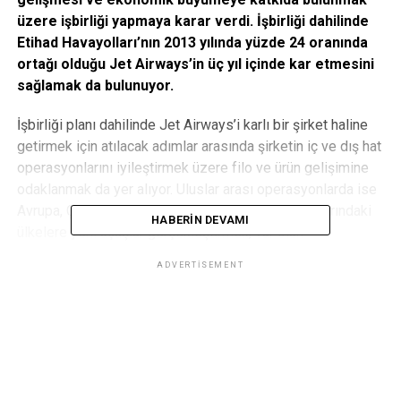
üzere işbirliği yapmaya karar verdi. İşbirliği dahilinde
Etihad Havayolları’nın 2013 yılında yüzde 24 oranında
ortağı olduğu Jet Airways’in üç yıl içinde kar etmesini
sağlamak da bulunuyor.
İşbirliği planı dahilinde Jet Airways’i karlı bir şirket haline
getirmek için atılacak adımlar arasında şirketin iç ve dış hat
operasyonlarını iyileştirmek üzere filo ve ürün gelişimine
odaklanmak da yer alıyor. Uluslar arası operasyonlarda ise
Avrupa, Çin, Avustralya ve Güney Batı Asya pazarlarındaki
HABERIN DEVAMI
ülkelere yeni uçuşlar gerçekleştirmek, var olan
güzergahların sefer sayılarını artırmak gibi uygulamalara
ADVERTISEMENT
gidilmesi planlanıyor.
Etihad Havayolları CEO’su James Hogan, “Geçtiğimiz yıl
IATA tarafından açıklanan 42 milyondan fazla uluslar arası
yolcusu ve ekonomik büyüme tahminleri ile Hindistan çok
önemli bir pazar. Bu sene Hindistan uçuşlarımızın 10. yılını
kutluyoruz. Halihazırda 10 güzergaha haftada 112 uçuş