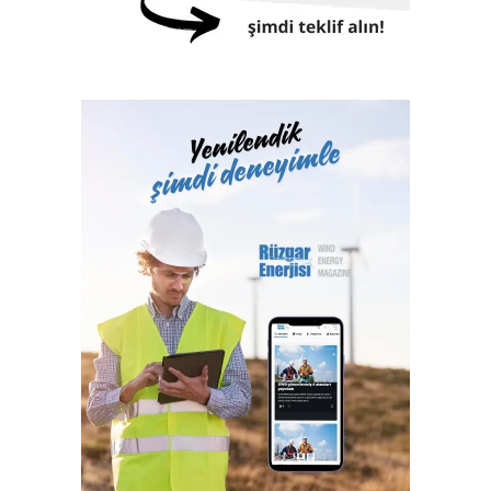
birçok futbol stadyumu bunlardan sadece birkaçıdır.
Klaslama, yasal sertifikasyon, test, muayene,
belgelendirme ve onaylanmış kuruluş hizmetlerini 2017
yılından itibaren Türk Loydu Uygunluk Değerlendirme
Hizmetleri A.Ş. bünyesinde yerine getiren Türk Loydu
Vakfı, fiziki alanlarının yeterliliği ve gelişmeye açık oluşu
ile büyüme yolunda hızla ilerliyor. Türk Loydu, Türkiye’nin
milli kuruluşudur. Yetkisi olan alanlar hemen hemen
Türkiye’nin ekonomisine katkı sağlayan sektörlerin
tamamını içermektedir ve IACS üyeliğimiz ile büyümenin,
gelişmenin ve ülkemize katkı sağlamanın faydası ve gururu
100. yılında Türkiye Cumhuriyeti’nindir.”