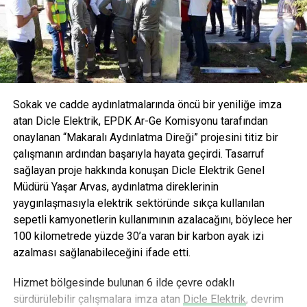
özleri ile zenginleştirilmiş, tamamen doğal içerikli
formüllerle tüketicilere sunuluyor. Bu yenilikçi yaklaşımla
AVOYA hem maden suyu hem de mineralli gazlı içecek
kategorisinde devrim yaratmayı hedefliyor.
Sokak ve cadde aydınlatmalarında öncü bir yeniliğe imza
atan Dicle Elektrik, EPDK Ar-Ge Komisyonu tarafından
onaylanan “Makaralı Aydınlatma Direği” projesini titiz bir
çalışmanın ardından başarıyla hayata geçirdi. Tasarruf
sağlayan proje hakkında konuşan Dicle Elektrik Genel
Müdürü Yaşar Arvas, aydınlatma direklerinin
yaygınlaşmasıyla elektrik sektöründe sıkça kullanılan
sepetli kamyonetlerin kullanımının azalacağını, böylece her
100 kilometrede yüzde 30’a varan bir karbon ayak izi
azalması sağlanabileceğini ifade etti.
Hizmet bölgesinde bulunan 6 ilde çevre odaklı
sürdürülebilir çalışmalara imza atan
Dicle Elektrik
, devrim