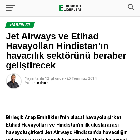
HABERLER
Jet Airways ve Etihad
Havayolları Hindistan’ın
havacılık sektörünü beraber
geliştirecek
Yayın tarihi
12 yıl önce
-
25 Temmuz 2014
Yazar:
editor
Birleşik Arap Emirlikleri’nin ulusal havayolu şirketi
Etihad Havayolları ve Hindistan’ın ilk uluslararası
havayolu şirketi Jet Airways Hindistan’da havacılığın
gelişmesi ve ekonomik büyümeye katkıda bulunmak