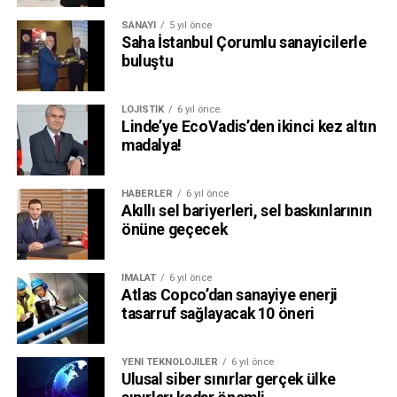
SANAYI
5 yıl önce
Saha İstanbul Çorumlu sanayicilerle
buluştu
LOJISTIK
6 yıl önce
Linde’ye EcoVadis’den ikinci kez altın
madalya!
HABERLER
6 yıl önce
Akıllı sel bariyerleri, sel baskınlarının
önüne geçecek
İMALAT
6 yıl önce
Atlas Copco’dan sanayiye enerji
tasarruf sağlayacak 10 öneri
YENI TEKNOLOJILER
6 yıl önce
Ulusal siber sınırlar gerçek ülke