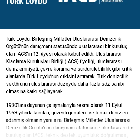
gibi ekipmanlarla da entegre edilebilecek esneklikte
tasarlanan direkler; hırsızlık benzeri olaylara maruz kalarak
zarar görmesini engellemek için vandal kilit sistemi ile
koruma altına alındı” diye konuştu.
Türk Loydu, Birleşmiş Milletler Uluslararası Denizcilik
Örgütü’nün danışmanı statüsünde uluslararası bir kuruluş
olan IACS’ın 12. üyesi olarak kabul edildi. Uluslararası
Klaslama Kuruluşları Birliği (IACS) üyeliği, uluslararası
deniz emniyeti, çevre koruma ve sürdürülebilirlik gibi kritik
alanlarda Türk Loydu’nun etkisini artırarak, Türk denizcilik
sektörünün uluslararası düzeyde daha fazla söz sahibi
olmasına katkı sağlayacak.
1930’lara dayanan çalışmalarıyla resmi olarak 11 Eylül
1968 yılında kurulan, güvenli gemilere ve temiz denizlere
adanmış olmanın yanı sıra, Birleşmiş Milletler Uluslararası
Denizcilik Örgütü’nün danışmanı statüsünde uluslararası bir
“Karbon ayak izi yüzde 30’a varan oranda azalacak”
kuruluş olan IACS; teknik destek, uyumluluk doğrulaması,