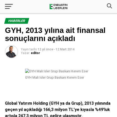
HABERLER
GYH, 2013 yılına ait finansal
sonuçlarını açıkladı
Yayın tarihi
12 yıl önce
-
12 Mart 2014
Yazar:
editor
GYH Mali Isler Grup Baskani Kerem Eser
Global Yatırım Holding (GYH ya da Grup), 2013 yılınında
geçen yıl açıkladığı 166,3 milyon TL’ye kıyasla %49’luk
artışla 247,3 milyon TL gelire ulaşmıştır.