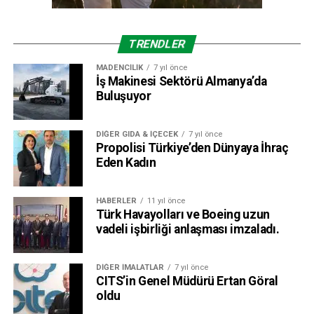
TRENDLER
MADENCILIK
7 yıl önce
İş Makinesi Sektörü Almanya’da
Buluşuyor
DIĞER GIDA & İÇECEK
7 yıl önce
Propolisi Türkiye’den Dünyaya İhraç
Eden Kadın
HABERLER
11 yıl önce
Türk Havayolları ve Boeing uzun
vadeli işbirliği anlaşması imzaladı.
DIĞER İMALATLAR
7 yıl önce
CITS’in Genel Müdürü Ertan Göral
oldu