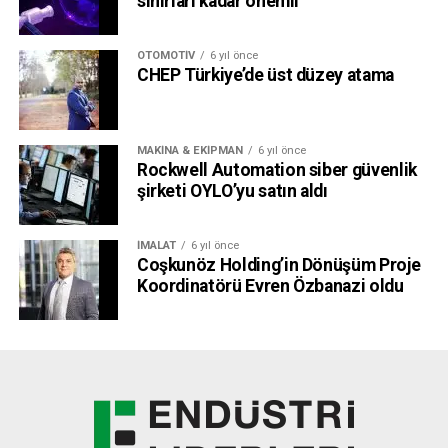
sınırları kadar önemli
OTOMOTIV
6 yıl önce
CHEP Türkiye’de üst düzey atama
MAKINA & EKIPMAN
6 yıl önce
Rockwell Automation siber güvenlik
şirketi OYLO’yu satın aldı
İMALAT
6 yıl önce
Coşkunöz Holding’in Dönüşüm Proje
Koordinatörü Evren Özbanazi oldu