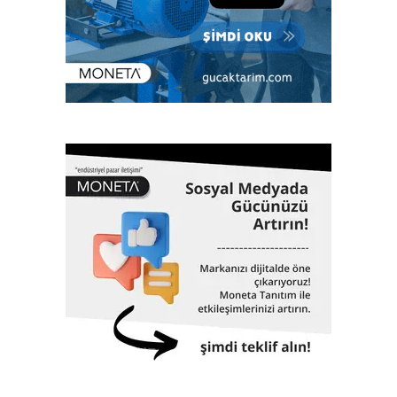
üzere enerjiden imalata, savunma sanayiinden lojistiğe
kadar tüm sektörlerde; klaslama, denetim, kalite yönetim
ve ileri mühendislik gibi birçok alanda hizmet veriyor. Çok
sayıda bilimsel ve teknik konferanslarda yer almanın yanı
sıra aynı zamanda eğitimler veriyor, çok sayıda öğrenciye
burs desteği sağlıyor. 1962 yılında Gemi Mühendisleri
Odası tarafından kurulan Türk Loydu bugüne kadar yaklaşık
3000 adet geminin klaslama hizmetinin yanı sıra, Türkiye
ekonomisinin can damarı olan dünyaya mal olmuş projelere
de imza atıyor. 61 yıllık tarihinde altmış biri aşkın dev proje,
Türk Loydu’nun da imzası ve çalışmalarıyla hayata geçti.
İstanbul Havalimanı, Akkuyu Nükleer Güç Santrali, Yavuz
Sultan Selim Köprüsü, Osman Gazi Köprüsü, 1915
Çanakkale Köprüsü, Yüksek Hızlı Tren, TCG Anadolu
Gemisi, Nene Hatun Sondaj Gemisi, Rize-Artvin Havalimanı,
birçok futbol stadyumu bunlardan sadece birkaçıdır.
Klaslama, yasal sertifikasyon, test, muayene,
belgelendirme ve onaylanmış kuruluş hizmetlerini 2017
yılından itibaren Türk Loydu Uygunluk Değerlendirme