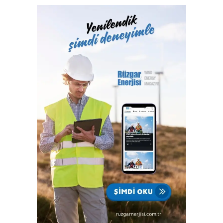
Hizmetleri A.Ş. bünyesinde yerine getiren Türk Loydu
Vakfı, fiziki alanlarının yeterliliği ve gelişmeye açık oluşu
ile büyüme yolunda hızla ilerliyor. Türk Loydu, Türkiye’nin
milli kuruluşudur. Yetkisi olan alanlar hemen hemen
Türkiye’nin ekonomisine katkı sağlayan sektörlerin
tamamını içermektedir ve IACS üyeliğimiz ile büyümenin,
gelişmenin ve ülkemize katkı sağlamanın faydası ve gururu
100. yılında Türkiye Cumhuriyeti’nindir.”