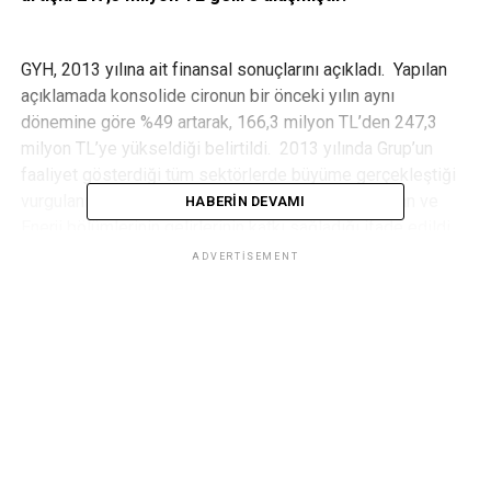
GYH, 2013 yılına ait finansal sonuçlarını açıkladı. Yapılan
açıklamada konsolide cironun bir önceki yılın aynı
dönemine göre %49 artarak, 166,3 milyon TL’den 247,3
milyon TL’ye yükseldiği belirtildi. 2013 yılında Grup’un
faaliyet gösterdiği tüm sektörlerde büyüme gerçekleştiği
vurgulanırken, konsolide ciroya ağırlıklı olarak Liman ve
HABERIN DEVAMI
Enerji bölümlerinin gelirlerinin katkı sağladığı ifade edildi.
ADVERTISEMENT
Ayrıca, GYH, 2013 yılında Amortisman, Faiz ve Vergi
Öncesi Kar (FAVÖK) tutarının, Bar Limanı, Naturelgaz ve
Straton alımları sonucu oluşan 109,7 milyon TL şerefiye
geliri de dahil, 190,0 milyon TL olarak gerçekleştiği
belirtildi. 2012 yılında bu tutarın, varlık satışından elde
edilen 163,0 milyon TL gelir de dahil olmak üzere 208,3
milyon TL olduğu kaydedildi.
Grup’un faaliyetleri içinde önemli bir yer tutan liman