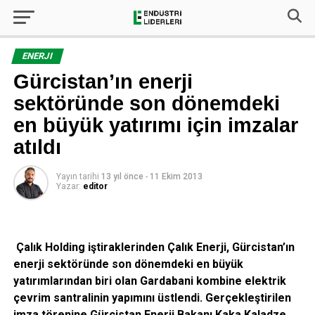
ENERJI
Gürcistan’ın enerji
sektöründe son dönemdeki
en büyük yatırımı için imzalar
atıldı
Yayın tarihi
13 yıl önce
-
11 Ekim 2013
Yazar:
editor
Çalık Holding iştiraklerinden Çalık Enerji, Gürcistan’ın
enerji sektöründe son dönemdeki en büyük
yatırımlarından biri olan Gardabani kombine elektrik
çevrim santralinin yapımını üstlendi. Gerçekleştirilen
imza törenine Gürcistan Enerji Bakanı Kaka Kaladze ,