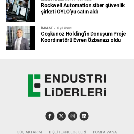
Rockwell Automation siber güvenlik
şirketi OYLO’yu satın aldı
İMALAT
6 yıl önce
Coşkunöz Holding’in Dönüşüm Proje
Koordinatörü Evren Özbanazi oldu
“2025’te füzyondan ilk net enerji elde edilecek,
2030’da şebekeye verilecek”
“İçinde bulunulan mevcut durum ve küresel gelişmelere
bakıldığında füzyon daha önce düşündüğümüzden çok
daha yakın. Bu da demektir ki; iklim değişikliği ile mücadele
ve enerji güvenliği için füzyonu ticari, uygulanabilir bir
enerji çözümü olarak öne çıkaran teknolojileri acilen
geliştirmemiz gerekiyor. Atılım yaratan buluşlarımızdan
önce füzyonun uzun yıllar sonra gerçekleşeceği
düşünülüyordu. Şimdi ise füzyona sadece dört yıl var. Bu
GÜÇ AKTARIM
DIŞLI TEKNOLOJILERI
POMPA VANA