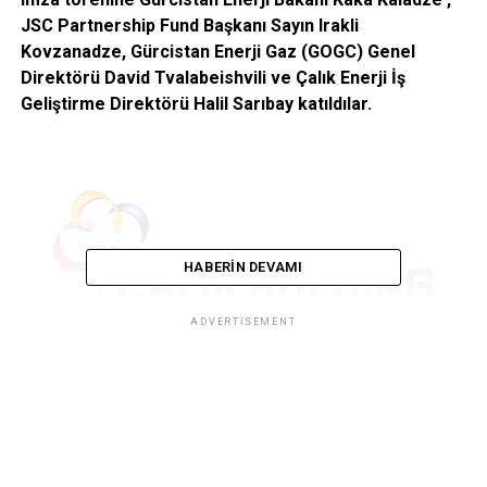
JSC Partnership Fund Başkanı Sayın Irakli
Kovzanadze, Gürcistan Enerji Gaz (GOGC) Genel
Direktörü David Tvalabeishvili ve Çalık Enerji İş
Geliştirme Direktörü Halil Sarıbay katıldılar.
HABERIN DEVAMI
ADVERTISEMENT
Tiflis’e 35 kilometre uzaklıktaki Gardabani kombine elektrik
çevrim santrali, Gürcistan’ın enerji sektöründe son
yıllardaki en büyük yatırımı niteliğinde. 230 MW güçteki
kombine çevrim elektrik santralinde General Electric türbin