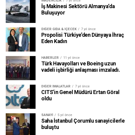
MADENCILIK
7 yıl önce
İş Makinesi Sektörü Almanya’da
Buluşuyor
DIĞER GIDA & İÇECEK
7 yıl önce
Propolisi Türkiye’den Dünyaya İhraç
Eden Kadın
HABERLER
11 yıl önce
Türk Havayolları ve Boeing uzun
vadeli işbirliği anlaşması imzaladı.
DIĞER İMALATLAR
7 yıl önce
CITS’in Genel Müdürü Ertan Göral
oldu
SANAYI
5 yıl önce
Saha İstanbul Çorumlu sanayicilerle
buluştu