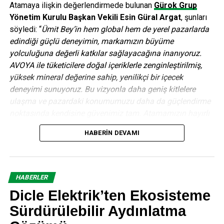
Atamaya ilişkin değerlendirmede bulunan
Gürok Grup
Yönetim Kurulu Başkan Vekili Esin Güral Argat
, şunları
söyledi: “
Ümit Bey’in hem global hem de yerel pazarlarda
edindiği güçlü deneyimin, markamızın büyüme
yolculuğuna değerli katkılar sağlayacağına inanıyoruz.
AVOYA ile tüketicilere doğal içeriklerle zenginleştirilmiş,
yüksek mineral değerine sahip, yenilikçi bir içecek
deneyimi sunuyoruz. Bu vizyonla daha geniş kitlelere
ulaşma ve pazardaki konumumuzu daha da güçlendirme
noktasında kendisine güvenimiz tam. Atamamızın hayırlı
ve uğurlu olmasını diliyoruz.”
HABERIN DEVAMI
Birçok önde gelen küresel FMCG ve içecek şirketinde üst
düzey yönetici olarak görev alan Ümit Bayvas, 30 yılı aşkın
kariyeri boyunca farklı ülkelerde büyük ölçekli ticari ve
HABERLER
organizasyonel dönüşüm projelerine liderlik etti. Türkiye,
Dicle Elektrik’ten Ekosisteme
Orta Doğu, Afrika ve Kuzey Amerika gibi geniş
coğrafyalarda dağıtım sistemleri, satış yapılanmaları ve
Sürdürülebilir Aydınlatma
pazara giriş stratejilerinin oluşturulmasına öncülük eden