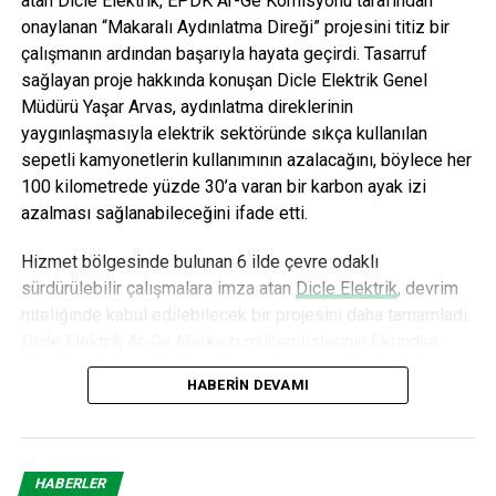
atan Dicle Elektrik, EPDK Ar-Ge Komisyonu tarafından
onaylanan “Makaralı Aydınlatma Direği” projesini titiz bir
çalışmanın ardından başarıyla hayata geçirdi. Tasarruf
sağlayan proje hakkında konuşan Dicle Elektrik Genel
Müdürü Yaşar Arvas, aydınlatma direklerinin
yaygınlaşmasıyla elektrik sektöründe sıkça kullanılan
sepetli kamyonetlerin kullanımının azalacağını, böylece her
100 kilometrede yüzde 30’a varan bir karbon ayak izi
azalması sağlanabileceğini ifade etti.
Hizmet bölgesinde bulunan 6 ilde çevre odaklı
sürdürülebilir çalışmalara imza atan
Dicle Elektrik
, devrim
niteliğinde kabul edilebilecek bir projesini daha tamamladı.
Dicle Elektrik Ar-Ge Merkezi mühendislerinin fikrinden
doğan ve 18 aylık titiz bir çalışmanın ardından hayata
HABERIN DEVAMI
geçirilen çevre ve çalışan dostu “Makaralı Aydınlatma
Direği” projesi başarıyla tamamlandı.
Hem iş güvenliğine hem de çevre korumasına katkı
HABERLER