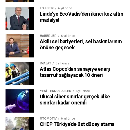
LOJISTIK
6 yıl önce
Linde’ye EcoVadis’den ikinci kez altın
madalya!
HABERLER
6 yıl önce
Akıllı sel bariyerleri, sel baskınlarının
önüne geçecek
İMALAT
6 yıl önce
Atlas Copco’dan sanayiye enerji
tasarruf sağlayacak 10 öneri
YENI TEKNOLOJILER
6 yıl önce
Ulusal siber sınırlar gerçek ülke
sınırları kadar önemli
OTOMOTIV
6 yıl önce
CHEP Türkiye’de üst düzey atama