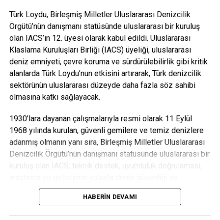
Türk Loydu, Birleşmiş Milletler Uluslararası Denizcilik
Örgütü’nün danışmanı statüsünde uluslararası bir kuruluş
olan IACS’ın 12. üyesi olarak kabul edildi. Uluslararası
Klaslama Kuruluşları Birliği (IACS) üyeliği, uluslararası
deniz emniyeti, çevre koruma ve sürdürülebilirlik gibi kritik
alanlarda Türk Loydu’nun etkisini artırarak, Türk denizcilik
sektörünün uluslararası düzeyde daha fazla söz sahibi
olmasına katkı sağlayacak.
1930’lara dayanan çalışmalarıyla resmi olarak 11 Eylül
1968 yılında kurulan, güvenli gemilere ve temiz denizlere
adanmış olmanın yanı sıra, Birleşmiş Milletler Uluslararası
Denizcilik Örgütü’nün danışmanı statüsünde uluslararası bir
“Karbon ayak izi yüzde 30’a varan oranda azalacak”
kuruluş olan IACS; teknik destek, uyumluluk doğrulaması,
EPDK Ar-Ge Komisyonu tarafından onaylanan proje
araştırma ve geliştirme yoluyla deniz güvenliği ve
hakkında açıklamalarda bulunan
Dicle Elektrik Genel
düzenlemelerine benzersiz bir katkı sağlıyor. Dünyanın
HABERIN DEVAMI
Müdürü Yaşar Arvas
, projenin yaygınlaşması ile elektrik
kargo taşıma tonajının %90’ından fazlası, IACS üyelerinin
sektöründe sıkça kullanılan sepetli kamyonetlerin
belirlediği sınıflandırma, inşaat ve ömür boyu uyumluluk