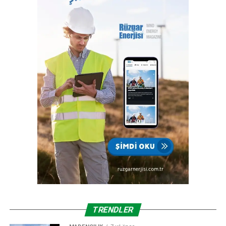
Türkiye’nin ekonomisine katkı sağlayan sektörlerin
tamamını içermektedir ve IACS üyeliğimiz ile büyümenin,
gelişmenin ve ülkemize katkı sağlamanın faydası ve gururu
100. yılında Türkiye Cumhuriyeti’nindir.”
TRENDLER