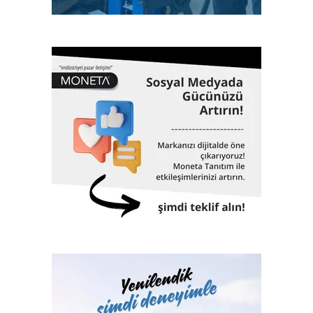
sıra aynı zamanda eğitimler veriyor, çok sayıda öğrenciye
burs desteği sağlıyor. 1962 yılında Gemi Mühendisleri
Odası tarafından kurulan Türk Loydu bugüne kadar yaklaşık
3000 adet geminin klaslama hizmetinin yanı sıra, Türkiye
ekonomisinin can damarı olan dünyaya mal olmuş projelere
de imza atıyor. 61 yıllık tarihinde altmış biri aşkın dev proje,
Türk Loydu’nun da imzası ve çalışmalarıyla hayata geçti.
İstanbul Havalimanı, Akkuyu Nükleer Güç Santrali, Yavuz
Sultan Selim Köprüsü, Osman Gazi Köprüsü, 1915
Çanakkale Köprüsü, Yüksek Hızlı Tren, TCG Anadolu
Gemisi, Nene Hatun Sondaj Gemisi, Rize-Artvin Havalimanı,
birçok futbol stadyumu bunlardan sadece birkaçıdır.
Klaslama, yasal sertifikasyon, test, muayene,
belgelendirme ve onaylanmış kuruluş hizmetlerini 2017
yılından itibaren Türk Loydu Uygunluk Değerlendirme
Hizmetleri A.Ş. bünyesinde yerine getiren Türk Loydu
Vakfı, fiziki alanlarının yeterliliği ve gelişmeye açık oluşu
ile büyüme yolunda hızla ilerliyor. Türk Loydu, Türkiye’nin
milli kuruluşudur. Yetkisi olan alanlar hemen hemen