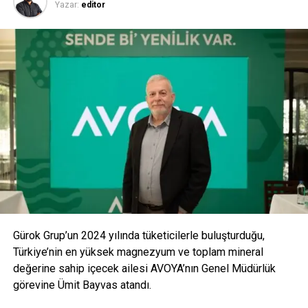
Yazar:
editor
ANAHTAR KELIMELER:
BIC ANGEL INVESTMENTS
GIRIŞIMCILER
İSTANBUL E-TICARET ZIRVESI
YATIRIMCILAR
SONRAKI
Avrupa’daki canlanma elektrik-elektronik ihracatına
olumlu yansıdı…
ÖNCEKI
Gürcistan’ın enerji sektöründe son dönemdeki en
büyük yatırımı için imzalar atıldı
editor
Gürok Grup’un 2024 yılında tüketicilerle buluşturduğu,
Türkiye’nin en yüksek magnezyum ve toplam mineral
değerine sahip içecek ailesi AVOYA’nın Genel Müdürlük
görevine Ümit Bayvas atandı.