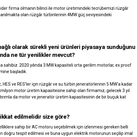
lider firma olmanın bilinci ile motor üretimindeki tecrübemizi rüzgâr
llanılmakta olan rüzgâr türbinlerinin 4MW güç seviyesindeki
ğlı olarak sürekli yeni ürünleri piyasaya sunduğunu
nda ne tür yenilikler mevcut?
 sahibiz. 2020 yılında 3 MW kapasiteli orta gerilim motorlar, ex proof
imine başladık.
, HES ve RES’ler için rüzgâr ve su türbin jeneratörlerinin 5 MW’a kadar
1 milyon motor üretim kapasitesine sahip olan firmamız, gelecek 3 yıl
tırımla da motor ve jeneratör üretim kapasitesinin de bir buçuk kat
kkat edilmelidir size göre?
lliklere sahip bir AC motoru seçebilmek için izlenmesi gereken belli
dan doğru tespit edilmesi ve buna uygun elektrik motorunun seçilip imal