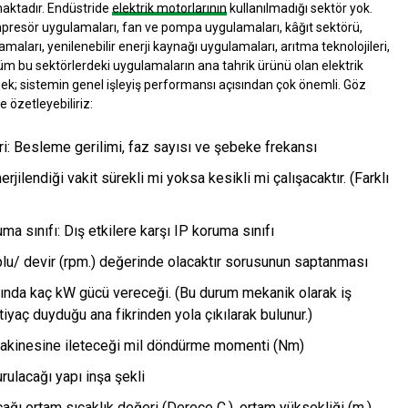
aktadır. Endüstride
elektrik motorlarının
kullanılmadığı sektör yok.
presör uygulamaları, fan ve pompa uygulamaları, kâğıt sektörü,
maları, yenilenebilir enerji kaynağı uygulamaları, arıtma teknolojileri,
tüm bu sektörlerdeki uygulamaların ana tahrik ürünü olan elektrik
ek; sistemin genel işleyiş performansı açısından çok önemli. Göz
 özetleyebiliriz:
i: Besleme gerilimi, faz sayısı ve şebeke frekansı
jilendiği vakit sürekli mi yoksa kesikli mi çalışacaktır. (Farklı
a sınıfı: Dış etkilere karşı IP koruma sınıfı
plu/ devir (rpm.) değerinde olacaktır sorusunun saptanması
ında kaç kW gücü vereceği. (Bu durum mekanik olarak iş
iyaç duyduğu ana fikrinden yola çıkılarak bulunur.)
akinesine ileteceği mil döndürme momenti (Nm)
rulacağı yapı inşa şekli
cağı ortam sıcaklık değeri (Derece C.), ortam yüksekliği (m.),