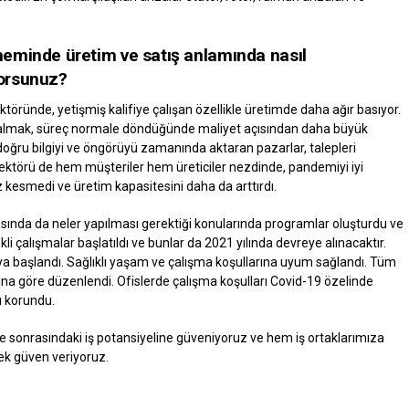
eminde üretim ve satış anlamında nasıl
orsunuz?
töründe, yetişmiş kalifiye çalışan özellikle üretimde daha ağır basıyor.
almak, süreç normale döndüğünde maliyet açısından daha büyük
in doğru bilgiyi ve öngörüyü zamanında aktaran pazarlar, talepleri
sektörü de hem müşteriler hem üreticiler nezdinde, pandemiyi iyi
kesmedi ve üretim kapasitesini daha da arttırdı.
asında da neler yapılması gerektiği konularında programlar oluşturdu ve
kli çalışmalar başlatıldı ve bunlar da 2021 yılında devreye alınacaktır.
ya başlandı. Sağlıklı yaşam ve çalışma koşullarına uyum sağlandı. Tüm
rına göre düzenlendi. Ofislerde çalışma koşulları Covid-19 özelinde
ğı korundu.
 sonrasındaki iş potansiyeline güveniyoruz ve hem iş ortaklarımıza
ek güven veriyoruz.