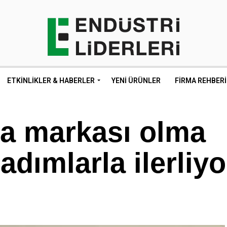
ETKINLIKLER & HABERLER
YENI ÜRÜNLER
FIRMA REHBERI
 markası olma
dımlarla ilerliyo