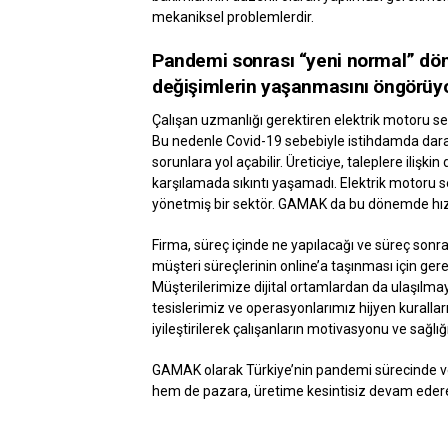
mekaniksel problemlerdir.
Pandemi sonrası “yeni normal” dön
değişimlerin yaşanmasını öngörüy
Çalışan uzmanlığı gerektiren elektrik motoru sek
Bu nedenle Covid-19 sebebiyle istihdamda dar
sorunlara yol açabilir. Üreticiye, taleplere ilişk
karşılamada sıkıntı yaşamadı. Elektrik motoru 
yönetmiş bir sektör. GAMAK da bu dönemde hız 
Firma, süreç içinde ne yapılacağı ve süreç sonr
müşteri süreçlerinin online’a taşınması için gere
Müşterilerimize dijital ortamlardan da ulaşılma
tesislerimiz ve operasyonlarımız hijyen kuralla
iyileştirilerek çalışanların motivasyonu ve sağlı
GAMAK olarak Türkiye’nin pandemi sürecinde ve
hem de pazara, üretime kesintisiz devam eder