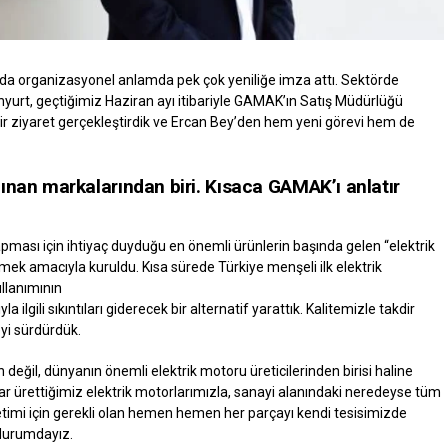
nda organizasyonel anlamda pek çok yeniliğe imza attı. Sektörde
enyurt, geçtiğimiz Haziran ayı itibariyle GAMAK’ın Satış Müdürlüğü
bir ziyaret gerçekleştirdik ve Ercan Bey’den hem yeni görevi hem de
ınan markalarından biri. Kısaca GAMAK’ı anlatır
pması için ihtiyaç duyduğu en önemli ürünlerin başında gelen “elektrik
mek amacıyla kuruldu. Kısa sürede Türkiye menşeli ilk elektrik
llanımının
a ilgili sıkıntıları giderecek bir alternatif yarattık. Kalitemizle takdir
yi sürdürdük.
n değil, dünyanın önemli elektrik motoru üreticilerinden birisi haline
 ürettiğimiz elektrik motorlarımızla, sanayi alanındaki neredeyse tüm
retimi için gerekli olan hemen hemen her parçayı kendi tesisimizde
 durumdayız.