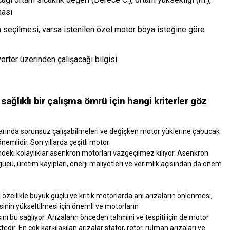
ması
 seçilmesi, varsa istenilen özel motor boya isteğine göre
rter üzerinden çalışacağı bilgisi
sağlıklı bir çalışma ömrü için hangi kriterler göz
larında sorunsuz çalışabilmeleri ve değişken motor yüklerine çabucak
nemlidir. Son yıllarda çeşitli motor
mdeki kolaylıklar asenkron motorları vazgeçilmez kılıyor. Asenkron
 gücü, üretim kayıpları, enerji maliyetleri ve verimlik açısından da önem
 özellikle büyük güçlü ve kritik motorlarda ani arızaların önlenmesi,
inin yükseltilmesi için önemli ve motorların
nı bu sağlıyor. Arızaların önceden tahmini ve tespiti için de motor
ir. En çok karşılaşılan arızalar stator, rotor, rulman arızaları ve