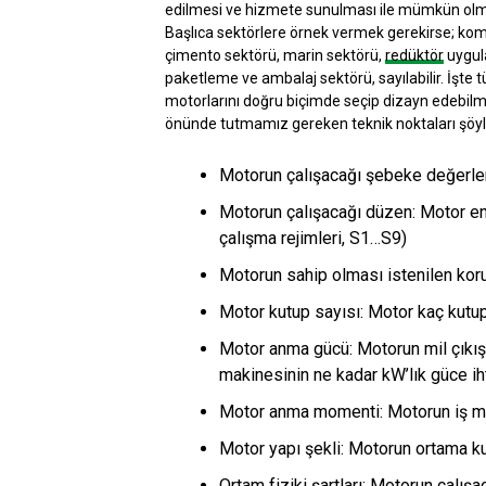
edilmesi ve hizmete sunulması ile mümkün olm
Başlıca sektörlere örnek vermek gerekirse; kom
çimento sektörü, marin sektörü,
redüktör
uygula
paketleme ve ambalaj sektörü, sayılabilir. İşte 
motorlarını doğru biçimde seçip dizayn edebilm
önünde tutmamız gereken teknik noktaları şöyle
Motorun çalışacağı şebeke değerler
Motorun çalışacağı düzen: Motor ener
çalışma rejimleri, S1…S9)
Motorun sahip olması istenilen korum
Motor kutup sayısı: Motor kaç kutu
Motor anma gücü: Motorun mil çıkış
makinesinin ne kadar kW’lık güce iht
Motor anma momenti: Motorun iş m
Motor yapı şekli: Motorun ortama ku
Ortam fiziki şartları: Motorun çalışa