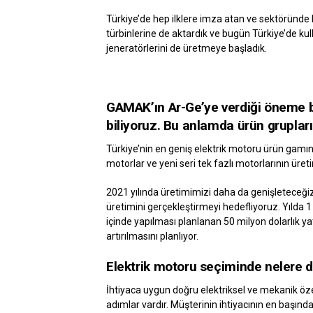
Türkiye’de hep ilklere imza atan ve sektöründe 
türbinlerine de aktardık ve bugün Türkiye’de ku
jeneratörlerini de üretmeye başladık.
GAMAK’ın Ar-Ge’ye verdiği öneme ba
biliyoruz. Bu anlamda ürün grupları
Türkiye’nin en geniş elektrik motoru ürün gamına
motorlar ve yeni seri tek fazlı motorlarının üret
2021 yılında üretimimizi daha da genişleteceğiz
üretimini gerçekleştirmeyi hedefliyoruz. Yılda 
içinde yapılması planlanan 50 milyon dolarlık ya
artırılmasını planlıyor.
Elektrik motoru seçiminde nelere di
İhtiyaca uygun doğru elektriksel ve mekanik öze
adımlar vardır. Müşterinin ihtiyacının en başın