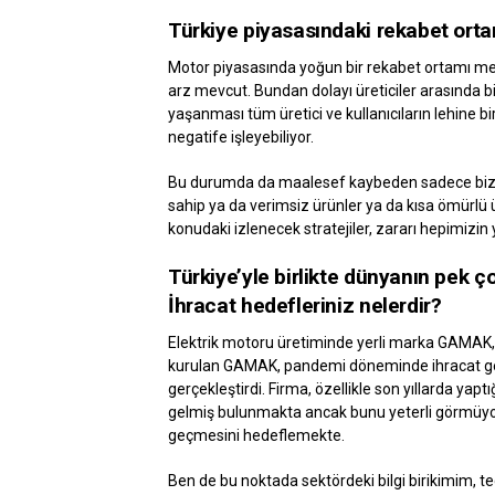
Türkiye piyasasındaki rekabet orta
Motor piyasasında yoğun bir rekabet ortamı mevc
arz mevcut. Bundan dolayı üreticiler arasında b
yaşanması tüm üretici ve kullanıcıların lehin
negatife işleyebiliyor.
Bu durumda da maalesef kaybeden sadece biz ür
sahip ya da verimsiz ürünler ya da kısa ömürlü
konudaki izlenecek stratejiler, zararı hepimizin
Türkiye’yle birlikte dünyanın pek ç
İhracat hedefleriniz nelerdir?
Elektrik motoru üretiminde yerli marka GAMAK, 
kurulan GAMAK, pandemi döneminde ihracat gerç
gerçekleştirdi. Firma, özellikle son yıllarda yapt
gelmiş bulunmakta ancak bunu yeterli görmüyor, 
geçmesini hedeflemekte.
Ben de bu noktada sektördeki bilgi birikimim, 