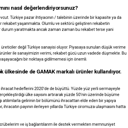
mını nasıl değerlendiriyorsunuz?
ut. Türkiye pazar ihtiyacının / talebinin üzerinde bir kapasite ya da
ir rekabet yaşanmakta. Olumlu ve sektörü geliştiren rekabetin
e bir durum yaratmakta ancak zaman zaman bu rekabet terse yani
eticiler değil Türkiye sanayisi oluyor. Piyasaya sunulan düşük verime
 ürünler ile sanayimizin verimi, rekabet gücü uzun vadede düşmekte. Bu
 yaşayacağını bir noktaya gidilmemesi için önemli.
ok ülkesinde de GAMAK markalı ürünler kullanılıyor.
ihracat hedeflerini 2020’de de büyüttü. Yüzde yüz yerli sermayeyle
ekleştirdiği ülke sayısını artırarak yüzde 50’nin üzerinde büyüme
ığı atılımlarla gelirinin bir bölümünü ihracattan elde eden bir yapıya
ihracatın payının ilerleyen yıllarda Türkiye ciromuza ulaşmasını hatta
tecrübelerim ve iş bağlantılarım ile destek vermekten memnuniyet