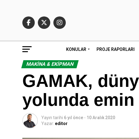
KONULAR
PROJE RAPORLARI
MAKINA & EKIPMAN
GAMAK, dünya
yolunda emin a
Yayın tarihi
6 yıl önce
-
10 Aralık 2020
Yazar:
editor