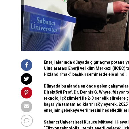
Enerji alanında dünyada çığır açma potansiyel
Uluslararası Enerji ve İklim Merkezi (IICEC)
Hızlandırmak” başlıklı seminerde ele alındı.
Dünyada bu alanda en önde gelen çalışmalar
Direktörü Prof. Dr. Dennis G. Whyte, füzyon tek
teknoloji çözümleri ile 2-3 senelik sürelere çe
başarıyla tamamladıklarını söyleyerek, 2025 y
enerjinin şebekeye verilmesini hedeflediklerin
Sabancı Üniversitesi Kurucu Mütevelli Heyeti
“Füzyon teknolojisi, temiz enerji geleceği iç