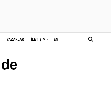
YAZARLAR
İLETIŞIM
EN
lde