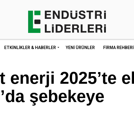
ETKINLIKLER & HABERLER
YENI ÜRÜNLER
FIRMA REHBERI
 enerji 2025’te e
0’da şebekeye