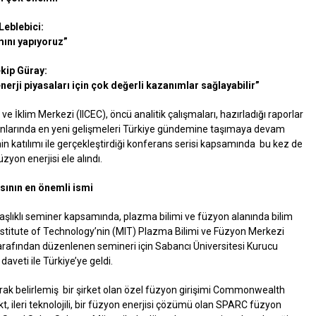
Leblebici:
mını yapıyoruz”
kip Güray:
enerji piyasaları için çok değerli kazanımlar sağlayabilir”
ve İklim Merkezi (IICEC), öncü analitik çalışmaları, hazırladığı raporlar
alanlarında en yeni gelişmeleri Türkiye gündemine taşımaya devam
inin katılımı ile gerçekleştirdiği konferans serisi kapsamında bu kez de
zyon enerjisi ele alındı.
sının en önemli ismi
aşlıklı seminer kapsamında, plazma bilimi ve füzyon alanında bilim
stitute of Technology’nin (MIT) Plazma Bilimi ve Füzyon Merkezi
 tarafından düzenlenen semineri için Sabancı Üniversitesi Kurucu
aveti ile Türkiye’ye geldi.
k belirlemiş bir şirket olan özel füzyon girişimi Commonwealth
kt, ileri teknolojili, bir füzyon enerjisi çözümü olan SPARC füzyon