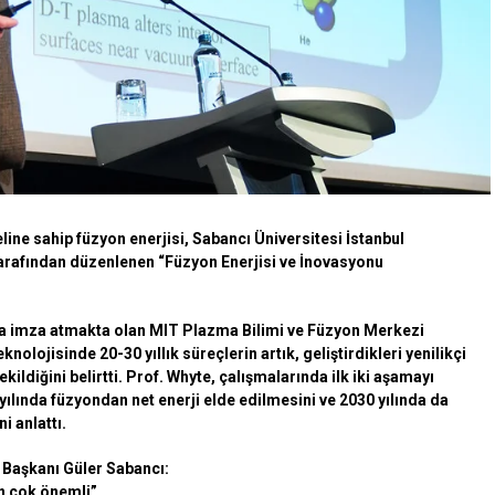
ine sahip füzyon enerjisi, Sabancı Üniversitesi İstanbul
 tarafından düzenlenen “Füzyon Enerjisi ve İnovasyonu
a imza atmakta olan MIT Plazma Bilimi ve Füzyon Merkezi
nolojisinde 20-30 yıllık süreçlerin artık, geliştirdikleri yenilikçi
kildiğini belirtti. Prof. Whyte, çalışmalarında ilk iki aşamayı
ılında füzyondan net enerji elde edilmesini ve 2030 yılında da
i anlattı.
 Başkanı Güler Sabancı:
in çok önemli”