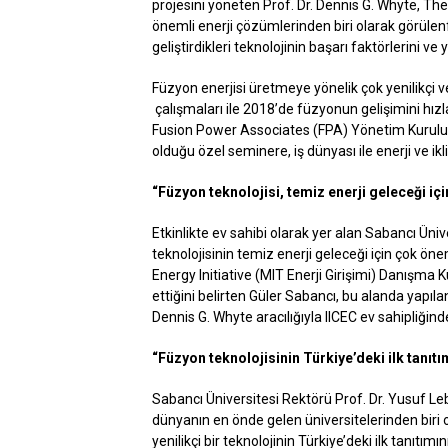
projesini yöneten Prof. Dr. Dennis G. Whyte, 
önemli enerji çözümlerinden biri olarak görülenf
geliştirdikleri teknolojinin başarı faktörlerini ve
Füzyon enerjisi üretmeye yönelik çok yenilikçi v
çalışmaları ile 2018’de füzyonun gelişimini hızla
Fusion Power Associates (FPA) Yönetim Kurulu L
olduğu özel seminere, iş dünyası ile enerji ve ikl
“Füzyon teknolojisi, temiz enerji geleceği iç
Etkinlikte ev sahibi olarak yer alan Sabancı Üni
teknolojisinin temiz enerji geleceği için çok ö
Energy Initiative (MIT Enerji Girişimi) Danışma Ku
ettiğini belirten Güler Sabancı, bu alanda yapıla
Dennis G. Whyte aracılığıyla IICEC ev sahipliği
“Füzyon teknolojisinin Türkiye’deki ilk tanıtı
Sabancı Üniversitesi Rektörü Prof. Dr. Yusuf Le
dünyanın en önde gelen üniversitelerinden biri o
yenilikçi bir teknolojinin Türkiye’deki ilk tanıtım