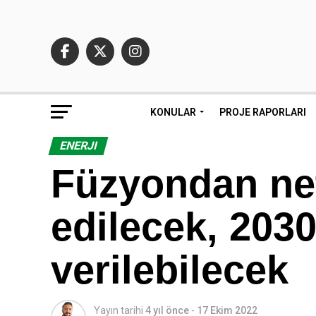
KONULAR
PROJE RAPORLARI
ENERJI
Füzyondan net
edilecek, 203
verilebilecek
Yayın tarihi
4 yıl önce
-
17 Ekim 2022