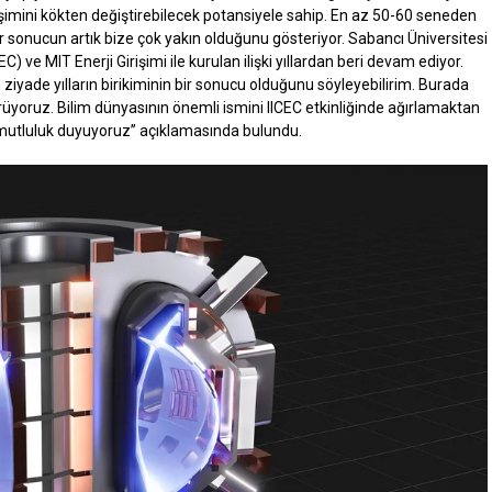
işimini kökten değiştirebilecek potansiyele sahip. En az 50-60 seneden
r sonucun artık bize çok yakın olduğunu gösteriyor. Sabancı Üniversitesi
C) ve MIT Enerji Girişimi ile kurulan ilişki yıllardan beri devam ediyor.
 ziyade yılların birikiminin bir sonucu olduğunu söyleyebilirim. Burada
örüyoruz. Bilim dünyasının önemli ismini IICEC etkinliğinde ağırlamaktan
mutluluk duyuyoruz” açıklamasında bulundu.