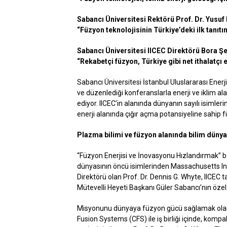
Sabancı Üniversitesi Rektörü Prof. Dr. Yusuf 
“Füzyon teknolojisinin Türkiye’deki ilk tanıtı
Sabancı Üniversitesi IICEC Direktörü Bora Şe
“Rekabetçi füzyon, Türkiye gibi net ithalatçı 
Sabancı Üniversitesi İstanbul Uluslararası Enerji 
ve düzenlediği konferanslarla enerji ve iklim 
ediyor. IICEC’in alanında dünyanın sayılı isimler
enerji alanında çığır açma potansiyeline sahip fü
Plazma bilimi ve füzyon alanında bilim dünya
“Füzyon Enerjisi ve İnovasyonu Hızlandırmak” b
dünyasının öncü isimlerinden Massachusetts In
Direktörü olan Prof. Dr. Dennis G. Whyte, IICEC
Mütevelli Heyeti Başkanı Güler Sabancı’nın özel d
Misyonunu dünyaya füzyon gücü sağlamak olara
Fusion Systems (CFS) ile iş birliği içinde, kompa