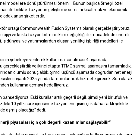
yonel modellere dönüştürülmesi önemli.. Bunun başlıca örneği, özel
ası ile birlikte füzyonun geliştirme süresini kısaltmak ve ekonomik
e odaklanan şirketlerdir.
sektör ortağı Commonwealth Fusion Systems olarak gerçekleştiriyoruz.
olojiyi ve köklü füzyon bilimini, iklim değişikliği ile mücadelede önemli
iş dünyası ve yatırımcılardan oluşan yenilikçi işbirliği modelleri ile
isinin şebekeye verilerek kullanıma sunulması 4 aşamada
d’u gerçekleştirdik ve ikinci etapta TFMC sarmal aşamasını tamamladık.
larından olumlu sonuç aldık. Şimdi üçüncü aşamada doğrudan net enerji
sisleri inşaatı 2025 yılında tamamlanarak hizmete girecek. Son olarak
nden kullanıma açmayı hedefliyoruz.
an bahsediyoruz. Eski kurallar artık geçerli değil. Şimdi yeni bir ufuk ve
eki 10 yıllık süre içerisinde füzyon enerjisini çok daha farklı şekilde
de aşmış olacağız” dedi.
enerji piyasaları için çok değerli kazanımlar sağlayabilir”
deli ile daha güvenli ve temiz enerji geleceğine katkı sunmaya devam