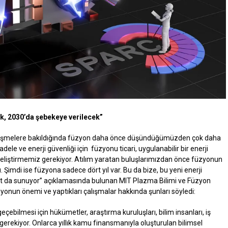
ek, 2030’da şebekeye verilecek”
elişmelere bakıldığında füzyon daha önce düşündüğümüzden çok daha
adele ve enerji güvenliği için füzyonu ticari, uygulanabilir bir enerji
 geliştirmemiz gerekiyor. Atılım yaratan buluşlarımızdan önce füzyonun
Şimdi ise füzyona sadece dört yıl var. Bu da bize, bu yeni enerji
t da sunuyor” açıklamasında bulunan MIT Plazma Bilimi ve Füzyon
zyonun önemi ve yaptıkları çalışmalar hakkında şunları söyledi:
ebilmesi için hükümetler, araştırma kuruluşları, bilim insanları, iş
 gerekiyor. Onlarca yıllık kamu finansmanıyla oluşturulan bilimsel