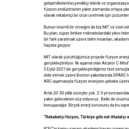
gelişimilkelerinin,yenilikçi teknik ve organizas
füzyon endüstrisinin yakın zamanda ortaya çıkm
olarak rekabetçi bir ürün üretmek için çözümler
Bunun önemli bir örneğini de biz MIT ve özel 
Bu plan, süper iletken mıknatıslardaki yıkıcı tekn
bir fark yaratmak üzere bilim insanları, akademi, 
hayata geçiyor.
MIT olarak yürüttüğümüz projede füzyon enerj
gerçekleştiriliyor. İlk aşama olan Alcator C-Mo
5 Eylül 2021’de gerçekleştirdiğimiz test sonuç
elde etmek üzere Boston yakınlarında SPARC te
ARC aşamasıyla füzyon enerjisini şebeke üzeri
Artık 20-30 yıllık süreçler yok. 2-3 yıl sonrasınd
yakın gelecekten söz ediyoruz.. Belki de önümüzd
konuşacağız. Birçok enerji sorununu da bu saye
“Rekabetçi füzyon, Türkiye gibi net ithalatçı 
IICEC’in kamu-sanayi-akademi başarı üçgeni mo