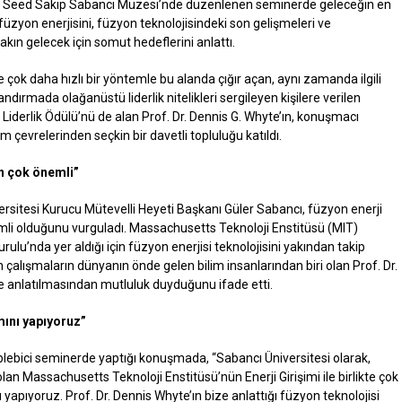
The Seed Sakıp Sabancı Müzesi’nde düzenlenen seminerde geleceğin en
üzyon enerjisini, füzyon teknolojisindeki son gelişmeleri ve
 yakın gelecek için somut hedeflerini anlattı.
e çok daha hızlı bir yöntemle bu alanda çığır açan, aynı zamanda ilgili
ndırmada olağanüstü liderlik nitelikleri sergileyen kişilere verilen
iderlik Ödülü’nü de alan Prof. Dr. Dennis G. Whyte’ın, konuşmacı
im çevrelerinden seçkin bir davetli topluluğu katıldı.
in çok önemli”
versitesi Kurucu Mütevelli Heyeti Başkanı Güler Sabancı, füzyon enerji
nemli olduğunu vurguladı. Massachusetts Teknoloji Enstitüsü (MIT)
rulu’nda yer aldığı için füzyon enerjisi teknolojisini yakından takip
n çalışmaların dünyanın önde gelen bilim insanlarından biri olan Prof. Dr.
nde anlatılmasından mutluluk duyduğunu ifade etti.
mını yapıyoruz”
blebici seminerde yaptığı konuşmada, “Sabancı Üniversitesi olarak,
lan Massachusetts Teknoloji Enstitüsü’nün Enerji Girişimi ile birlikte çok
ını yapıyoruz. Prof. Dr. Dennis Whyte’ın bize anlattığı füzyon teknolojisi