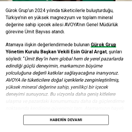
ve Cargo işimizin geleceğine olan inancımızı
güçlendiriyoruz. Bayilerimizle birlikte büyüyoruz. En yeni
Gürok Grup’un 2024 yılında tüketicilerle buluşturduğu,
teknik ekipmanlarla donatılan yeni tesislerimiz, markamızın
Türkiye’nin en yüksek magnezyum ve toplam mineral
imajını ve müşteri memnuniyetimizi çok daha ileri
değerine sahip içecek ailesi AVOYA’nın Genel Müdürlük
seviyelere taşıyacak” diyerek sözlerini tamamladı.
görevine Ümit Bayvas atandı.
Atamaya ilişkin değerlendirmede bulunan
Gürok Grup
ANAHTAR KELIMELER:
BAYI AĞINI
FORD TRUCKS
OTOMOTIV
Yönetim Kurulu Başkan Vekili Esin Güral Argat
, şunları
söyledi: “
Ümit Bey’in hem global hem de yerel pazarlarda
SONRAKI
edindiği güçlü deneyimin, markamızın büyüme
Arçelik A.Ş., enerji ve su verimli ürünlerle
yolculuğuna değerli katkılar sağlayacağına inanıyoruz.
sürdürülebilir bir gelecek için çalışıyor
AVOYA ile tüketicilere doğal içeriklerle zenginleştirilmiş,
ÖNCEKI
yüksek mineral değerine sahip, yenilikçi bir içecek
Paraşüt yolculuğuna başladı!
deneyimi sunuyoruz. Bu vizyonla daha geniş kitlelere
ulaşma ve pazardaki konumumuzu daha da güçlendirme
noktasında kendisine güvenimiz tam. Atamamızın hayırlı
editor
ve uğurlu olmasını diliyoruz.”
HABERIN DEVAMI
Birçok önde gelen küresel FMCG ve içecek şirketinde üst