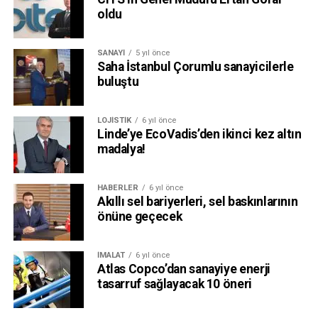
oldu
SANAYI
5 yıl önce
Saha İstanbul Çorumlu sanayicilerle
buluştu
LOJISTIK
6 yıl önce
Linde’ye EcoVadis’den ikinci kez altın
madalya!
HABERLER
6 yıl önce
Akıllı sel bariyerleri, sel baskınlarının
önüne geçecek
İMALAT
6 yıl önce
Atlas Copco’dan sanayiye enerji
tasarruf sağlayacak 10 öneri