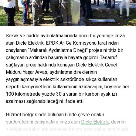
AVOYA hem maden suyu hem de mineralli gazlı içecek
kategorisinde devrim yaratmayı hedefliyor.
Sokak ve cadde aydınlatmalarında öncü bir yeniliğe imza
atan Dicle Elektrik, EPDK Ar-Ge Komisyonu tarafından
onaylanan “Makaralı Aydınlatma Direği” projesini titiz bir
çalışmanın ardından başarıyla hayata geçirdi. Tasarruf
sağlayan proje hakkında konuşan Dicle Elektrik Genel
Müdürü Yaşar Arvas, aydınlatma direklerinin
yaygınlaşmasıyla elektrik sektöründe sıkça kullanılan
sepetli kamyonetlerin kullanımının azalacağını, böylece her
100 kilometrede yüzde 30’a varan bir karbon ayak izi
azalması sağlanabileceğini ifade etti.
Hizmet bölgesinde bulunan 6 ilde çevre odaklı
sürdürülebilir çalışmalara imza atan
Dicle Elektrik
, devrim
niteliğinde kabul edilebilecek bir projesini daha tamamladı.