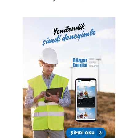
belgelendirme ve onaylanmış kuruluş hizmetlerini 2017
yılından itibaren Türk Loydu Uygunluk Değerlendirme
Hizmetleri A.Ş. bünyesinde yerine getiren Türk Loydu
Vakfı, fiziki alanlarının yeterliliği ve gelişmeye açık oluşu
ile büyüme yolunda hızla ilerliyor. Türk Loydu, Türkiye’nin
milli kuruluşudur. Yetkisi olan alanlar hemen hemen
Türkiye’nin ekonomisine katkı sağlayan sektörlerin
tamamını içermektedir ve IACS üyeliğimiz ile büyümenin,
gelişmenin ve ülkemize katkı sağlamanın faydası ve gururu
100. yılında Türkiye Cumhuriyeti’nindir.”