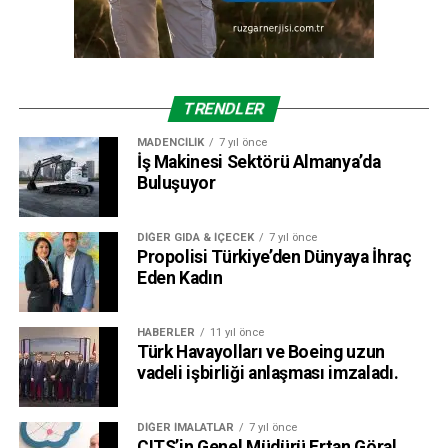
TRENDLER
MADENCILIK
7 yıl önce
İş Makinesi Sektörü Almanya’da
Buluşuyor
DIĞER GIDA & İÇECEK
7 yıl önce
Propolisi Türkiye’den Dünyaya İhraç
Eden Kadın
HABERLER
11 yıl önce
Türk Havayolları ve Boeing uzun
vadeli işbirliği anlaşması imzaladı.
DIĞER İMALATLAR
7 yıl önce
CITS’in Genel Müdürü Ertan Göral