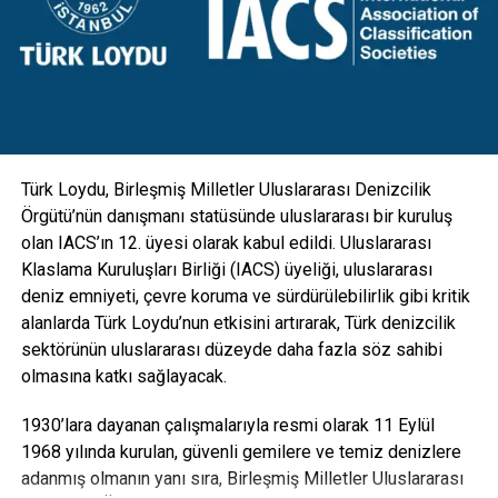
konsol ile birlikte hareketli armatür mekanizmalarıyla
donatıldı. Aydınlatmanın yanı sıra kamera, GSM, hoparlör
gibi ekipmanlarla da entegre edilebilecek esneklikte
tasarlanan direkler; hırsızlık benzeri olaylara maruz kalarak
zarar görmesini engellemek için vandal kilit sistemi ile
koruma altına alındı” diye konuştu.
Türk Loydu, Birleşmiş Milletler Uluslararası Denizcilik
Örgütü’nün danışmanı statüsünde uluslararası bir kuruluş
olan IACS’ın 12. üyesi olarak kabul edildi. Uluslararası
Klaslama Kuruluşları Birliği (IACS) üyeliği, uluslararası
deniz emniyeti, çevre koruma ve sürdürülebilirlik gibi kritik
alanlarda Türk Loydu’nun etkisini artırarak, Türk denizcilik
sektörünün uluslararası düzeyde daha fazla söz sahibi
olmasına katkı sağlayacak.
1930’lara dayanan çalışmalarıyla resmi olarak 11 Eylül
1968 yılında kurulan, güvenli gemilere ve temiz denizlere
adanmış olmanın yanı sıra, Birleşmiş Milletler Uluslararası