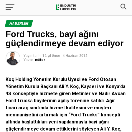
HABERLER
Ford Trucks, bayi ağını
güçlendirmeye devam ediyor
Yayın tarihi
12 yıl önce
-
4 Haziran 2014
Yazar:
editor
Koç Holding Yönetim Kurulu Üyesi ve Ford Otosan
Yönetim Kurulu Başkanı Ali Y. Koç, Kayseri ve Konya’da
4S konseptiyle hizmete giren Metinler ve Nadir Avcan
Ford Trucks bayilerinin açılış törenine katıldı. Ağır
ticari araç sınıfında hizmet kalitesini ve müşteri
memnuniyetini artırmak için “Ford Trucks” konsepti
altında başlattıkları yeni yapılanmayla bayi ağını
güçlendirmeye devam ettiklerini söyleyen Ali Y. Koç,