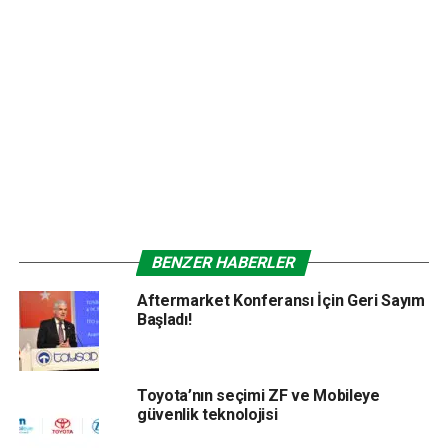
Yatırımlar sürecek
Otosan’ın kurulduğu 1959 yılında işe kamyon montajı
yaparak başladığını belirten Ali Y. Koç, sözlerini şöyle
sürdürdü: “Türkiye’nin kendi motorunu üreten ilk kamyon
üreticisi olarak, 1.400 kişiyi istihdam ettiğimiz 1.1 milyon
metrekare alana sahip olan İnönü fabrikamızda, 55 yıllık
tecrübemizle bugüne kadar 180 binin üzerinde kamyon
ürettik. 2010 yılında ortağımız Ford Motor Company ile
Global Cargo anlaşmasını imzaladık. Bu anlaşmayla, Ford
Otosan, Global Cargo Büyüme Stratejisi doğrultusunda
BENZER HABERLER
Doğu Avrupa, Ortadoğu, Körfez ülkeleri, Rusya, Türki
Cumhuriyetler ve Kuzey Afrika pazarları başta olmak üzere
Aftermarket Konferansı İçin Geri Sayım
Başladı!
3 kıtada toplam 60 ülkenin kamyon özelinde kamyon satış
distribütörlerini atayarak global networkünü kurmaya
başladı. Bu anlaşmanın ilk ürünü olan ve tüm mühendislik ve
Ar-Ge çalışmaları Ford Otosan mühendisleri tarafından
Toyota’nın seçimi ZF ve Mobileye
güvenlik teknolojisi
yapılan çekicimizi 2013 yılı başında pazara sunduk. Bugün,
Gebze’deki Mühendislik Merkezi’ndeki 1.500’e yakın Ar-Ge