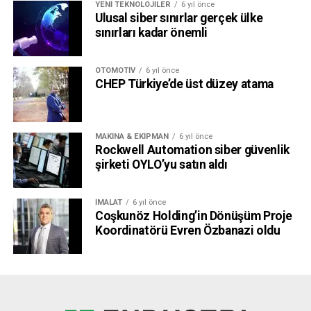
YENI TEKNOLOJILER
6 yıl önce
Ulusal siber sınırlar gerçek ülke
sınırları kadar önemli
OTOMOTIV
6 yıl önce
CHEP Türkiye’de üst düzey atama
MAKINA & EKIPMAN
6 yıl önce
Rockwell Automation siber güvenlik
şirketi OYLO’yu satın aldı
İMALAT
6 yıl önce
Coşkunöz Holding’in Dönüşüm Proje
Koordinatörü Evren Özbanazi oldu