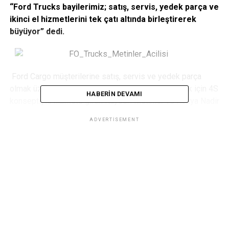
“Ford Trucks bayilerimiz; satış, servis, yedek parça ve
ikinci el hizmetlerini tek çatı altında birleştirerek
büyüyor” dedi.
Ford Cargo müşterilerine satış, servis ve yedek parça
olmak üzere tüm hizmetleri aynı çatı altında vermek için 4S
HABERIN DEVAMI
konseptiyle hizmete giren Kayseri Metinler ve Konya Nadir
Avcan Ford Trucks tesislerinin açılış törenleri, Koç Holding
ADVERTISEMENT
Yönetim Kurulu Üyesi ve Ford Otosan Yönetim Kurulu
Başkanı Ali Y. Koç, Koç Holding Otomotiv Grup Başkanı
Cenk Çimen, Koç Holding üst düzey yöneticileri, Ford
Otosan Genel Müdürü Haydar Yenigün ve Ford Otosan üst
düzey yöneticilerinin katılımıyla gerçekleşti. Ali Y. Koç,
komple hizmetle müşteri memnuniyetini daha da artırmayı
hedeflediklerini belirterek, “Yapılan bu açılışlarla birlikte
yılsonuna kadar 4S konseptine sahip bayi sayımız 25’e
ulaşacak” dedi.