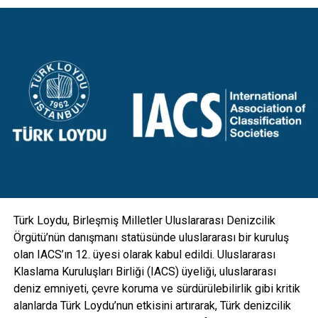
sistemlerindeki sorunları hızlıca çözerek kullanıcı
memnuniyetini artırmak hedefleniyor.
Yeni aydınlatma direklerimizden Diyarbakır Genel Müdürlük
binamız önünde iki adet prototipi de sergiliyoruz. Bu yeni
tasarım direkler, mevcut direklerin üzerine eklenen yeni bir
konsol ile birlikte hareketli armatür mekanizmalarıyla
donatıldı. Aydınlatmanın yanı sıra kamera, GSM, hoparlör
gibi ekipmanlarla da entegre edilebilecek esneklikte
tasarlanan direkler; hırsızlık benzeri olaylara maruz kalarak
zarar görmesini engellemek için vandal kilit sistemi ile
koruma altına alındı” diye konuştu.
Türk Loydu, Birleşmiş Milletler Uluslararası Denizcilik
Örgütü’nün danışmanı statüsünde uluslararası bir kuruluş
olan IACS’ın 12. üyesi olarak kabul edildi. Uluslararası
Klaslama Kuruluşları Birliği (IACS) üyeliği, uluslararası
deniz emniyeti, çevre koruma ve sürdürülebilirlik gibi kritik
alanlarda Türk Loydu’nun etkisini artırarak, Türk denizcilik