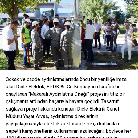
magnezyum oranı ve doğal bileşenleriyle yenilikçi
içecekler sunuyor. AVOYA, Türkiye’nin toplam mineral ve
magnezyum değeri en yüksek maden suyu olarak fark
yaratıyor. Sektörde bir ilki gerçekleştirerek meyve ve bitki
özleri ile zenginleştirilmiş, tamamen doğal içerikli
formüllerle tüketicilere sunuluyor. Bu yenilikçi yaklaşımla
AVOYA hem maden suyu hem de mineralli gazlı içecek
kategorisinde devrim yaratmayı hedefliyor.
Sokak ve cadde aydınlatmalarında öncü bir yeniliğe imza
atan Dicle Elektrik, EPDK Ar-Ge Komisyonu tarafından
onaylanan “Makaralı Aydınlatma Direği” projesini titiz bir
çalışmanın ardından başarıyla hayata geçirdi. Tasarruf
sağlayan proje hakkında konuşan Dicle Elektrik Genel
Müdürü Yaşar Arvas, aydınlatma direklerinin
yaygınlaşmasıyla elektrik sektöründe sıkça kullanılan
sepetli kamyonetlerin kullanımının azalacağını, böylece her