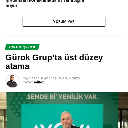
İş adamları konaklamada ev rahatlığını
arıyor
editor
YORUM YAP
GIDA & İÇECEK
Gürok Grup’ta üst düzey
atama
Yayın tarihi
8 ay önce
-
9 Aralık 2025
Yazar:
editor