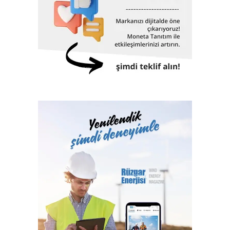
İstanbul Havalimanı, Akkuyu Nükleer Güç Santrali, Yavuz
Sultan Selim Köprüsü, Osman Gazi Köprüsü, 1915
Çanakkale Köprüsü, Yüksek Hızlı Tren, TCG Anadolu
Gemisi, Nene Hatun Sondaj Gemisi, Rize-Artvin Havalimanı,
birçok futbol stadyumu bunlardan sadece birkaçıdır.
Klaslama, yasal sertifikasyon, test, muayene,
belgelendirme ve onaylanmış kuruluş hizmetlerini 2017
yılından itibaren Türk Loydu Uygunluk Değerlendirme
Hizmetleri A.Ş. bünyesinde yerine getiren Türk Loydu
Vakfı, fiziki alanlarının yeterliliği ve gelişmeye açık oluşu
ile büyüme yolunda hızla ilerliyor. Türk Loydu, Türkiye’nin
milli kuruluşudur. Yetkisi olan alanlar hemen hemen
Türkiye’nin ekonomisine katkı sağlayan sektörlerin
tamamını içermektedir ve IACS üyeliğimiz ile büyümenin,
gelişmenin ve ülkemize katkı sağlamanın faydası ve gururu
100. yılında Türkiye Cumhuriyeti’nindir.”