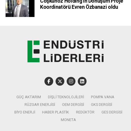
Coşkunöz Holding’in Dönüşüm Proje
Koordinatörü Evren Özbanazi oldu
GÜÇ AKTARIM
DIŞLI TEKNOLOJILERI
POMPA VANA
RÜZGAR ENERJISI
OEM DERGISI
GKS DERGISI
BIYO ENERJI
HABER PLASTIK
REDÜKTÖR
GES DERGISI
MONETA