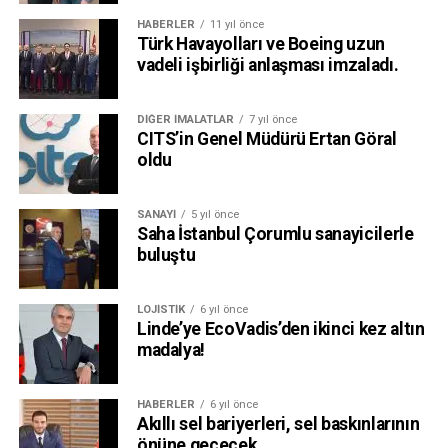
HABERLER
11 yıl önce
Türk Havayolları ve Boeing uzun
vadeli işbirliği anlaşması imzaladı.
DIĞER İMALATLAR
7 yıl önce
CITS’in Genel Müdürü Ertan Göral
oldu
SANAYI
5 yıl önce
Saha İstanbul Çorumlu sanayicilerle
buluştu
LOJISTIK
6 yıl önce
Linde’ye EcoVadis’den ikinci kez altın
madalya!
HABERLER
6 yıl önce
Akıllı sel bariyerleri, sel baskınlarının
önüne geçecek