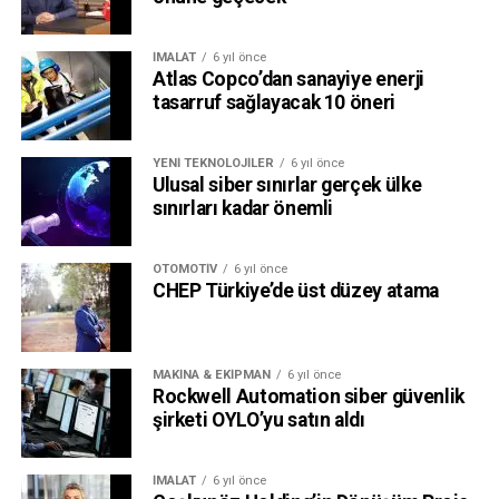
İMALAT
6 yıl önce
Atlas Copco’dan sanayiye enerji
tasarruf sağlayacak 10 öneri
YENI TEKNOLOJILER
6 yıl önce
Ulusal siber sınırlar gerçek ülke
sınırları kadar önemli
OTOMOTIV
6 yıl önce
CHEP Türkiye’de üst düzey atama
MAKINA & EKIPMAN
6 yıl önce
Rockwell Automation siber güvenlik
şirketi OYLO’yu satın aldı
İMALAT
6 yıl önce