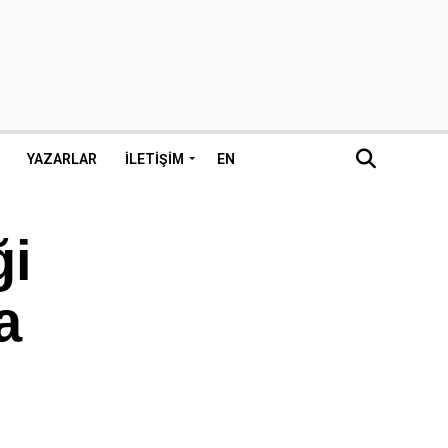
YAZARLAR
İLETIŞIM
EN
ği
a