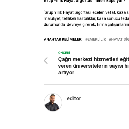
Grup Yıllık Hayat Sigortası neleri kapsıyor?
‘Grup Yıllık Hayat Sigortası’ ecelen vefat, kaz
maluliyet, tehlikeli hastalıklar, kaza sonucu teda
durumunda devreye girerek, firma çalışanlarını 
ANAHTAR KELIMELER:
EMEKLİLİK
HAYAT Sİ
ÖNCEKI
Çağrı merkezi hizmetleri eği
veren üniversitelerin sayısı h
artıyor
editor