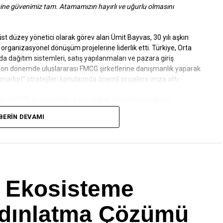
e güvenimiz tam. Atamamızın hayırlı ve uğurlu olmasını
st düzey yönetici olarak görev alan Ümit Bayvas, 30 yılı aşkın
e organizasyonel dönüşüm projelerine liderlik etti. Türkiye, Orta
a dağıtım sistemleri, satış yapılanmaları ve pazara giriş
 son dönemde uluslararası FMCG şirketlerine danışmanlık yaparak
arket” stratejileri konularında önemli projelere imza attı.
ne AVOYA ile önemli bir adım atarak tüketicilere yüksek
cekler sunuyor. AVOYA, Türkiye’nin toplam mineral ve
BERIN DEVAMI
atıyor. Sektörde bir ilki gerçekleştirerek meyve ve bitki özleri
rle tüketicilere sunuluyor. Bu yenilikçi yaklaşımla AVOYA hem
de devrim yaratmayı hedefliyor.
en Ekosisteme
Aydınlatma Çözümü