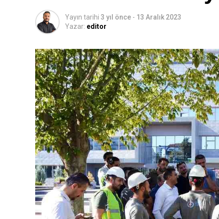
Yayın tarihi
3 yıl önce
-
13 Aralık 2023
Yazar:
editor