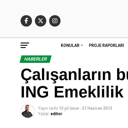
KONULAR
PROJE RAPORLARI
HABERLER
Çalışanların 
ING Emeklilik
Yayın tarihi
13 yıl önce
-
21 Haziran 2013
Yazar:
editor