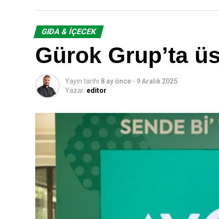
GIDA & İÇECEK
Gürok Grup’ta ü
Yayın tarihi
8 ay önce
-
9 Aralık 2025
Yazar:
editor