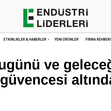
ETKINLIKLER & HABERLER
YENI ÜRÜNLER
FIRMA REHBERI
bugünü ve gelece
 güvencesi altınd