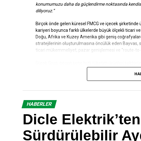
konumumuzu daha da güçlendirme noktasında kendisin
diliyoruz.”
Birçok önde gelen küresel FMCG ve içecek şirketinde ü
kariyeri boyunca farklı ülkelerde büyük ölçekli ticari v
Doğu, Afrika ve Kuzey Amerika gibi geniş coğrafyalard
stratejilerinin oluşturulmasına öncülük eden Bayvas,
ticari mükemmeliyet, pazar genişlemesi ve “route-to-m
Gürok Grup, geçen sene hızlı tüketim ürünleri sektörü
magnezyum oranı ve doğal bileşenleriyle yenilikçi içe
HA
magnezyum değeri en yüksek maden suyu olarak fark yar
ile zenginleştirilmiş, tamamen doğal içerikli formülle
maden suyu hem de mineralli gazlı içecek kategorisin
HABERLER
Dicle Elektrik’t
Sürdürülebilir 