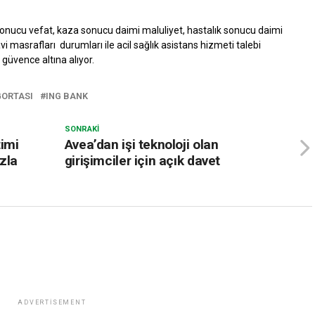
a sonucu vefat, kaza sonucu daimi maluliyet, hastalık sonucu daimi
vi masrafları durumları ile acil sağlık asistans hizmeti talebi
güvence altına alıyor.
GORTASI
ING BANK
SONRAKI
timi
Avea’dan işi teknoloji olan
ızla
girişimciler için açık davet
ADVERTISEMENT