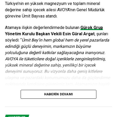
Türkiye’nin en yüksek magnezyum ve toplam mineral
değerine sahip içecek ailesi AVOYA’nın Genel Müdürlük
görevine Ümit Bayvas atandı.
Atamaya ilişkin değerlendirmede bulunan
Gürok Grup
Yönetim Kurulu Başkan Vekili Esin Güral Argat
, şunları
söyledi: “
Ümit Bey’in hem global hem de yerel pazarlarda
edindiği güçlü deneyimin, markamızın büyüme
yolculuğuna değerli katkılar sağlayacağına inanıyoruz.
AVOYA ile tüketicilere doğal içeriklerle zenginleştirilmiş,
yüksek mineral değerine sahip, yenilikçi bir içecek
deneyimi sunuyoruz. Bu vizyonla daha geniş kitlelere
ulaşma ve pazardaki konumumuzu daha da güçlendirme
noktasında kendisine güvenimiz tam. Atamamızın hayırlı
ve uğurlu olmasını diliyoruz.”
HABERIN DEVAMI
Birçok önde gelen küresel FMCG ve içecek şirketinde üst
düzey yönetici olarak görev alan Ümit Bayvas, 30 yılı aşkın
kariyeri boyunca farklı ülkelerde büyük ölçekli ticari ve