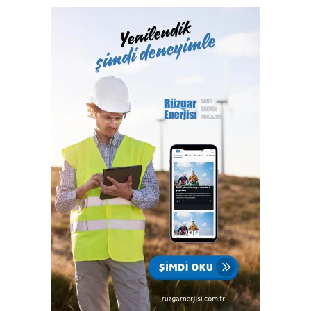
Hizmetleri A.Ş. bünyesinde yerine getiren Türk Loydu
Vakfı, fiziki alanlarının yeterliliği ve gelişmeye açık oluşu
ile büyüme yolunda hızla ilerliyor. Türk Loydu, Türkiye’nin
milli kuruluşudur. Yetkisi olan alanlar hemen hemen
Türkiye’nin ekonomisine katkı sağlayan sektörlerin
tamamını içermektedir ve IACS üyeliğimiz ile büyümenin,
gelişmenin ve ülkemize katkı sağlamanın faydası ve gururu
100. yılında Türkiye Cumhuriyeti’nindir.”