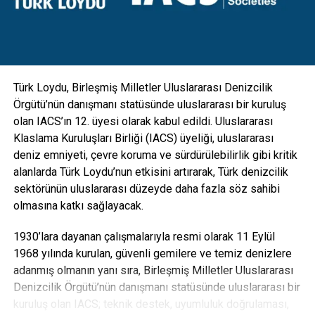
gibi ekipmanlarla da entegre edilebilecek esneklikte
tasarlanan direkler; hırsızlık benzeri olaylara maruz kalarak
zarar görmesini engellemek için vandal kilit sistemi ile
koruma altına alındı” diye konuştu.
Türk Loydu, Birleşmiş Milletler Uluslararası Denizcilik
Örgütü’nün danışmanı statüsünde uluslararası bir kuruluş
olan IACS’ın 12. üyesi olarak kabul edildi. Uluslararası
Klaslama Kuruluşları Birliği (IACS) üyeliği, uluslararası
deniz emniyeti, çevre koruma ve sürdürülebilirlik gibi kritik
alanlarda Türk Loydu’nun etkisini artırarak, Türk denizcilik
sektörünün uluslararası düzeyde daha fazla söz sahibi
olmasına katkı sağlayacak.
1930’lara dayanan çalışmalarıyla resmi olarak 11 Eylül
1968 yılında kurulan, güvenli gemilere ve temiz denizlere
adanmış olmanın yanı sıra, Birleşmiş Milletler Uluslararası
Denizcilik Örgütü’nün danışmanı statüsünde uluslararası bir
“Karbon ayak izi yüzde 30’a varan oranda azalacak”
kuruluş olan IACS; teknik destek, uyumluluk doğrulaması,