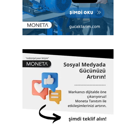
üzere enerjiden imalata, savunma sanayiinden lojistiğe
kadar tüm sektörlerde; klaslama, denetim, kalite yönetim
ve ileri mühendislik gibi birçok alanda hizmet veriyor. Çok
sayıda bilimsel ve teknik konferanslarda yer almanın yanı
sıra aynı zamanda eğitimler veriyor, çok sayıda öğrenciye
burs desteği sağlıyor. 1962 yılında Gemi Mühendisleri
Odası tarafından kurulan Türk Loydu bugüne kadar yaklaşık
3000 adet geminin klaslama hizmetinin yanı sıra, Türkiye
ekonomisinin can damarı olan dünyaya mal olmuş projelere
de imza atıyor. 61 yıllık tarihinde altmış biri aşkın dev proje,
Türk Loydu’nun da imzası ve çalışmalarıyla hayata geçti.
İstanbul Havalimanı, Akkuyu Nükleer Güç Santrali, Yavuz
Sultan Selim Köprüsü, Osman Gazi Köprüsü, 1915
Çanakkale Köprüsü, Yüksek Hızlı Tren, TCG Anadolu
Gemisi, Nene Hatun Sondaj Gemisi, Rize-Artvin Havalimanı,
birçok futbol stadyumu bunlardan sadece birkaçıdır.
Klaslama, yasal sertifikasyon, test, muayene,
belgelendirme ve onaylanmış kuruluş hizmetlerini 2017
yılından itibaren Türk Loydu Uygunluk Değerlendirme