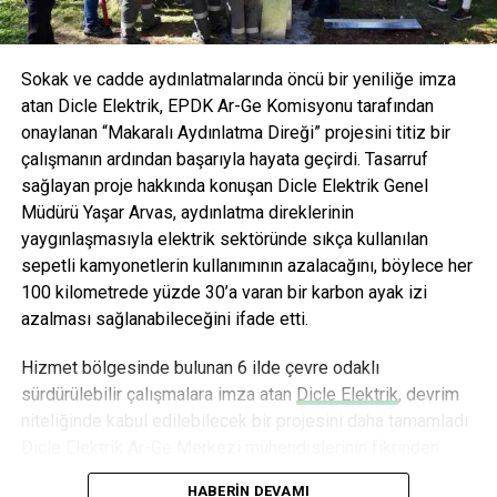
Sokak ve cadde aydınlatmalarında öncü bir yeniliğe imza
atan Dicle Elektrik, EPDK Ar-Ge Komisyonu tarafından
onaylanan “Makaralı Aydınlatma Direği” projesini titiz bir
çalışmanın ardından başarıyla hayata geçirdi. Tasarruf
sağlayan proje hakkında konuşan Dicle Elektrik Genel
Müdürü Yaşar Arvas, aydınlatma direklerinin
yaygınlaşmasıyla elektrik sektöründe sıkça kullanılan
sepetli kamyonetlerin kullanımının azalacağını, böylece her
100 kilometrede yüzde 30’a varan bir karbon ayak izi
azalması sağlanabileceğini ifade etti.
Hizmet bölgesinde bulunan 6 ilde çevre odaklı
sürdürülebilir çalışmalara imza atan
Dicle Elektrik
, devrim
niteliğinde kabul edilebilecek bir projesini daha tamamladı.
Dicle Elektrik Ar-Ge Merkezi mühendislerinin fikrinden
doğan ve 18 aylık titiz bir çalışmanın ardından hayata
HABERIN DEVAMI