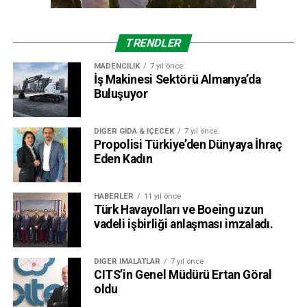
TRENDLER
MADENCILIK
7 yıl önce
İş Makinesi Sektörü Almanya’da
Buluşuyor
DIĞER GIDA & İÇECEK
7 yıl önce
Propolisi Türkiye’den Dünyaya İhraç
Eden Kadın
HABERLER
11 yıl önce
Türk Havayolları ve Boeing uzun
vadeli işbirliği anlaşması imzaladı.
DIĞER İMALATLAR
7 yıl önce
CITS’in Genel Müdürü Ertan Göral
oldu