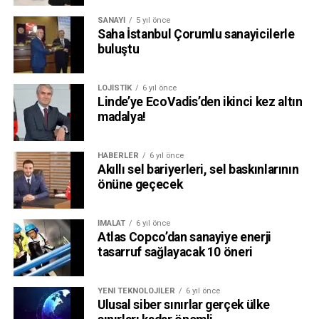
SANAYI
5 yıl önce
Saha İstanbul Çorumlu sanayicilerle
buluştu
LOJISTIK
6 yıl önce
Linde’ye EcoVadis’den ikinci kez altın
madalya!
HABERLER
6 yıl önce
Akıllı sel bariyerleri, sel baskınlarının
önüne geçecek
İMALAT
6 yıl önce
Atlas Copco’dan sanayiye enerji
tasarruf sağlayacak 10 öneri
YENI TEKNOLOJILER
6 yıl önce
Ulusal siber sınırlar gerçek ülke