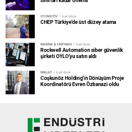
sınırları kadar önemli
OTOMOTIV
6 yıl önce
CHEP Türkiye’de üst düzey atama
MAKINA & EKIPMAN
6 yıl önce
Rockwell Automation siber güvenlik
şirketi OYLO’yu satın aldı
İMALAT
6 yıl önce
Coşkunöz Holding’in Dönüşüm Proje
Koordinatörü Evren Özbanazi oldu