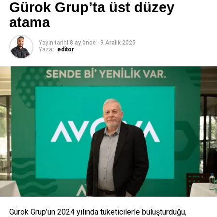
Gürok Grup’ta üst düzey
atama
editor
Yayın tarihi
8 ay önce
-
9 Aralık 2025
Yazar:
editor
Gürok Grup’un 2024 yılında tüketicilerle buluşturduğu,