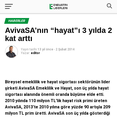
HABERLER
AvivaSA’nın “hayat”ı 3 yılda 2
kat arttı
Yayın tarihi
13 yıl önce
-
2 Şubat 2014
Yazar:
editor
Bireysel emeklilik ve hayat sigortası sektörünün lider
şirketi AvivaSA Emeklilik ve Hayat, son üç yılda hayat
sigortası alanında önemli oranda büyüme elde etti.
2010 yılında 110 milyon TL’lik hayat risk primi üreten
AvivaSA, 2013’te 2010 yılına göre yüzde 90 artışla 209
milyon TL prim üretti. AvivaSA son üç yılda gösterdiği