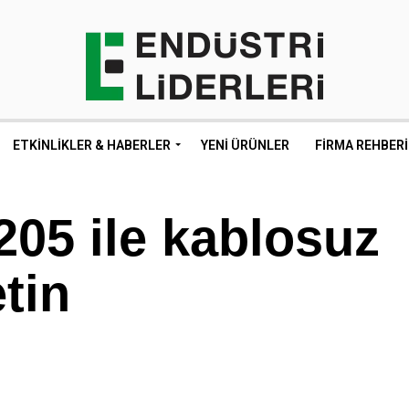
ETKINLIKLER & HABERLER
YENI ÜRÜNLER
FIRMA REHBERI
05 ile kablosuz
etin