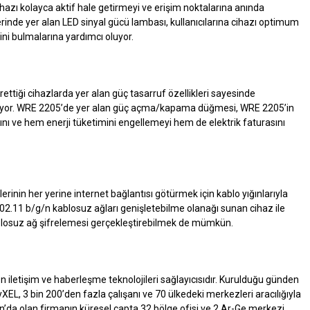
hazı kolayca aktif hale getirmeyi ve erişim noktalarına anında
inde yer alan LED sinyal gücü lambası, kullanıcılarına cihazı optimum
ini bulmalarına yardımcı oluyor.
rettiği cihazlarda yer alan güç tasarruf özellikleri sayesinde
 sağlıyor. WRE 2205’de yer alan güç açma/kapama düğmesi, WRE 2205’in
nı ve hem enerji tüketimini engellemeyi hem de elektrik faturasını
lerinin her yerine internet bağlantısı götürmek için kablo yığınlarıyla
802.11 b/g/n kablosuz ağları genişletebilme olanağı sunan cihaz ile
blosuz ağ şifrelemesi gerçekleştirebilmek de mümkün.
 iletişim ve haberleşme teknolojileri sağlayıcısıdır. Kurulduğu günden
EL, 3 bin 200’den fazla çalışanı ve 70 ülkedeki merkezleri aracılığıyla
da olan firmanın küresel çapta 32 bölge ofisi ve 2 Ar-Ge merkezi