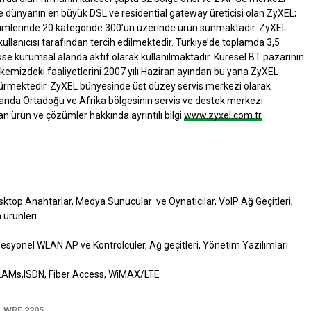
öre dünyanın en büyük DSL ve residential gateway üreticisi olan ZyXEL;
özümlerinde 20 kategoride 300’ün üzerinde ürün sunmaktadır. ZyXEL
llanıcısı tarafından tercih edilmektedir. Türkiye’de toplamda 3,5
se kurumsal alanda aktif olarak kullanılmaktadır. Küresel BT pazarının
kemizdeki faaliyetlerini 2007 yılı Haziran ayından bu yana ZyXEL
ürdürmektedir. ZyXEL bünyesinde üst düzey servis merkezi olarak
manda Ortadoğu ve Afrika bölgesinin servis ve destek merkezi
 ürün ve çözümler hakkında ayrıntılı bilgi
www.zyxel.com.tr
sktop Anahtarlar, Medya Sunucular ve Oynatıcılar, VoIP Ağ Geçitleri,
 ürünleri
ofesyonel WLAN AP ve Kontrolcüler, Ağ geçitleri, Yönetim Yazılımları.
LAMs,ISDN, Fiber Access, WiMAX/LTE
 WRE 2205