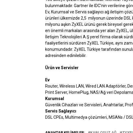
bulunmaktadır. Gartner ile IDC’nin verilerine g
Ev, Kurumsal ve Servis sağlayıcı ağ iletişim ç
ürünleri ülkemizde 2,5 milyonun üzerinde DSL ku
milyonu aşkın ZyXEL ürünü gerek bireysel gerek
en önemli markaları arasında yer alan ZyXEL, ül
İletişim Teknolojileri A.Ş yerel firma olarak s
faaliyetlerini sürdüren ZyXEL Türkiye, aynı za
konumundadır. ZyXEL Türkiye tarafından sunulan
adresinden edinilebilir.
Ürün ve Servisler
Ev
Router, Wireless LAN, Wired LAN Adaptörler, De
Print Server, HomePlug, NAS/Ağ veri Depolama
Kurumsal
Güvenlik Cihazları ve Servisleri, Anahtarlar, Pr
Servis Sağlayıcı
DSL CPEs, Multimedya çözümleri, MSANs / DS
ANAHTAR KELIMELER:
KABLOSUZ AĞ
ZYXEL