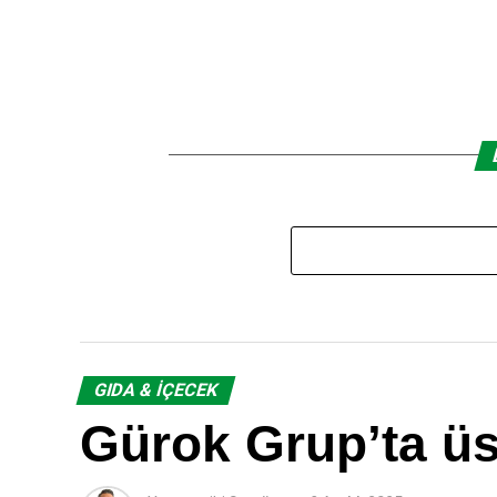
GIDA & İÇECEK
Gürok Grup’ta ü