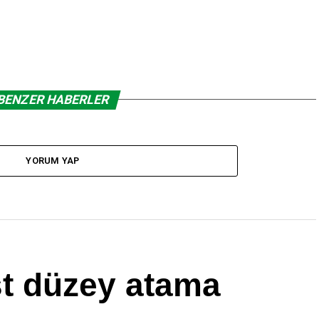
BENZER HABERLER
YORUM YAP
st düzey atama