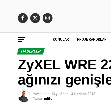
KONULAR
PROJE RAPORLARI
HABERLER
ZyXEL WRE 22
ağınızı genişl
Yayın tarihi
13 yıl önce
-
3 Haziran 2013
Yazar:
editor