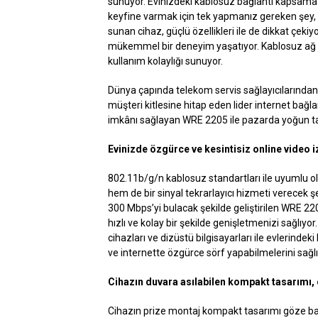
sunuyor. Evinizdeki kablosuz bağlantı kapsama a
keyfine varmak için tek yapmanız gereken şey,
sunan cihaz, güçlü özellikleri ile de dikkat çeki
mükemmel bir deneyim yaşatıyor. Kablosuz ağ tec
kullanım kolaylığı sunuyor.
Dünya çapında telekom servis sağlayıcılarından,
müşteri kitlesine hitap eden lider internet bağ
imkânı sağlayan WRE 2205 ile pazarda yoğun ta
Evinizde özgürce ve kesintisiz online video i
802.11b/g/n kablosuz standartları ile uyumlu o
hem de bir sinyal tekrarlayıcı hizmeti verecek 
300 Mbps’yi bulacak şekilde geliştirilen WRE 2
hızlı ve kolay bir şekilde genişletmenizi sağlıyor
cihazları ve dizüstü bilgisayarları ile evlerinde
ve internette özgürce sörf yapabilmelerini sağlı
Cihazın duvara asılabilen kompakt tasarımı,
Cihazın prize montaj kompakt tasarımı göze ba