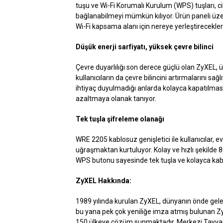
tuşu ve Wi-Fi Korumalı Kurulum (WPS) tuşları, ci
bağlanabilmeyi mümkün kılıyor. Ürün paneli üzer
Wi-Fi kapsama alanı için nereye yerleştirecekler
Düşük enerji sarfiyatı, yüksek çevre bilinci
Çevre duyarlılığı son derece güçlü olan ZyXEL, ü
kullanıcıların da çevre bilincini artırmalarını
ihtiyaç duyulmadığı anlarda kolayca kapatılması
azaltmaya olanak tanıyor.
Tek tuşla şifreleme olanağı
WRE 2205 kablosuz genişletici ile kullanıcılar, ev
uğraşmaktan kurtuluyor. Kolay ve hızlı şekilde 
WPS butonu sayesinde tek tuşla ve kolayca ka
ZyXEL Hakkında:
1989 yılında kurulan ZyXEL, dünyanın önde gelen
bu yana pek çok yeniliğe imza atmış bulunan ZyX
150 ülkeye çözüm sunmaktadır. Merkezi Tayvan’