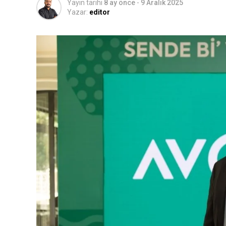
Yayın tarihi
8 ay önce
-
9 Aralık 2025
Yazar:
editor