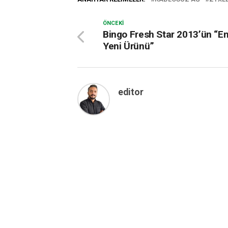
ÖNCEKI
Bingo Fresh Star 2013’ün “En
Yeni Ürünü”
editor