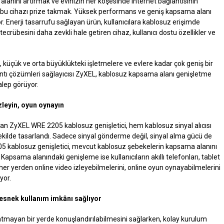
lanını artırmak ve evinizin her köşesinde internet bağlantısının
 bu cihazı prize takmak. Yüksek performans ve geniş kapsama alanı
yor. Enerji tasarrufu sağlayan ürün, kullanıcılara kablosuz erişimde
rübesini daha zevkli hale getiren cihaz, kullanıcı dostu özellikler ve
 küçük ve orta büyüklükteki işletmelere ve evlere kadar çok geniş bir
lantı çözümleri sağlayıcısı ZyXEL, kablosuz kapsama alanı genişletme
lep görüyor.
zleyin, oyun oynayın
lan ZyXEL WRE 2205 kablosuz genişletici, hem kablosuz sinyal alıcısı
şekilde tasarlandı. Sadece sinyal gönderme değil, sinyal alma gücü de
205 kablosuz genişletici, mevcut kablosuz şebekelerin kapsama alanını
. Kapsama alanındaki genişleme ise kullanıcıların akıllı telefonları, tablet
ki her yerden online video izleyebilmelerini, online oyun oynayabilmelerini
yor.
 esnek kullanım imkânı sağlıyor
tmayan bir yerde konuşlandırılabilmesini sağlarken, kolay kurulum