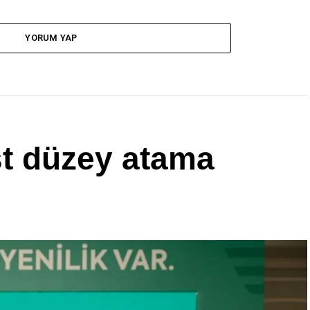
YORUM YAP
st düzey atama