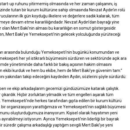
start-up ruhunu yitirmemiş olmasında ve her zaman çalışanını, iş
kezinde tutan bir kurum kültürüne sahip olmasında Nevzat Aydın’ın rolü
ularının ilk gün koyduğu ilkelere ve değerlere sadık kalarak, tüm
ümeye devam etme kararlılığındadır. Nevzat Aydın’dan bayrağı yine
olan Mert Baki’nin alması bu kararlılığın en somut göstergesidir.
en, Mert Baki’ye Yemeksepeti’nin gelecek yolculuğunda yürüteceği
ları arasında bulunduğu Yemeksepeti’nin bugünkü konumundan ve
eksepeti her yıl istikrarlı büyümesini sürdüren ve sektöründe açık ara
mde yönetiminde daha farklı bir bakış açısının hakim olmasını
ekibi kurduk ve hem bu ekibe, hem de Mert Baki’ye güvenim tam.”
ını yakından takip edeceğini kaydeden Aydın, sözlerini şöyle sürdürdü:
ben ve ekip arkadaşlarım gecemizi gündüzümüze katarak çalıştık.
er çıkardık. Hiçbir zorluktan yılmadık ve tüm engelleri aşarak tüm
. Yemeksepeti’nde herkes tarafından gıpta edilen bir kurum kültürü
k bir organizasyon yarattığımıza ve Yemeksepeti’nin sağlıklı büyümesi
munu oluşturduğumuza inanıyorum. Kişisel olarak hayatımın yeni
yırabilmeyi istiyorum. Ayrıca Yemeksepeti’nin liderliği bir bayrak
bir süredir çalışma arkadaşlığı yaptığım sevgili Mert Baki’ye yeni