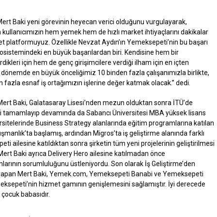
ert Baki yeni görevinin heyecan verici olduğunu vurgulayarak,
ullanıcımızın hem yemek hem de hızlı market ihtiyaçlarını dakikalar
aret platformuyuz. Özellikle Nevzat Aydın’ın Yemeksepeti’nin bu başarı
 ekosistemindeki en büyük başarılardan biri. Kendisine hem bir
ikleri için hem de genç girişimcilere verdiği ilham için en içten
dönemde en büyük önceliğimiz 10 binden fazla çalışanımızla birlikte,
 fazla esnaf iş ortağımızın işlerine değer katmak olacak.” dedi.
ert Baki, Galatasaray Lisesi’nden mezun olduktan sonra İTÜ’de
ini tamamlayıp devamında da Sabancı Üniversitesi MBA yüksek lisans
ersitelerinde Business Strategy alanlarında eğitim programlarına katılan
manlık’ta başlamış, ardından Migros’ta iş geliştirme alanında farklı
 ailesine katıldıktan sonra şirketin tüm yeni projelerinin geliştirilmesi
Mert Baki ayrıca Delivery Hero ailesine katılmadan önce
larının sorumluluğunu üstleniyordu. Son olarak İş Geliştirme’den
 yapan Mert Baki, Yemek.com, Yemeksepeti Banabi ve Yemeksepeti
meksepeti’nin hizmet gamının genişlemesini sağlamıştır. İyi derecede
z çocuk babasıdır.