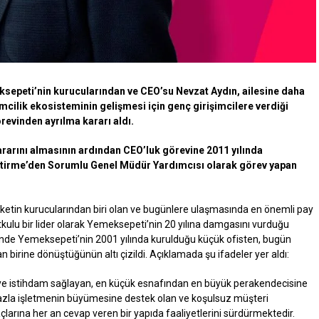
meksepeti’nin kurucularından ve CEO’su Nevzat Aydın, ailesine daha
mcilik ekosisteminin gelişmesi için genç girişimcilere verdiği
evinden ayrılma kararı aldı.
rarını almasının ardından CEO’luk görevine 2011 yılında
liştirme’den Sorumlu Genel Müdür Yardımcısı olarak görev yapan
ketin kurucularından biri olan ve bugünlere ulaşmasında en önemli pay
tkulu bir lider olarak Yemeksepeti’nin 20 yılına damgasını vurduğu
ğinde Yemeksepeti’nin 2001 yılında kurulduğu küçük ofisten, bugün
 birine dönüştüğünün altı çizildi. Açıklamada şu ifadeler yer aldı:
şiye istihdam sağlayan, en küçük esnafından en büyük perakendecisine
 fazla işletmenin büyümesine destek olan ve koşulsuz müşteri
çlarına her an cevap veren bir yapıda faaliyetlerini sürdürmektedir.