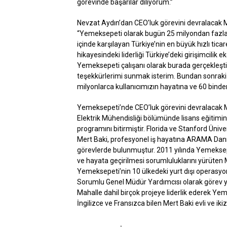
görevinde başarılar diliyorum.”
Nevzat Aydın’dan CEO’luk görevini devralacak M
“Yemeksepeti olarak bugün 25 milyondan fazla k
içinde karşılayan Türkiye’nin en büyük hızlı tic
hikayesindeki liderliği Türkiye’deki girişimcilik
Yemeksepeti çalışanı olarak burada gerçekleştird
teşekkürlerimi sunmak isterim. Bundan sonraki 
milyonlarca kullanıcımızın hayatına ve 60 binden
Yemeksepeti’nde CEO’luk görevini devralacak M
Elektrik Mühendisliği bölümünde lisans eğitim
programını bitirmiştir. Florida ve Stanford Üniv
Mert Baki, profesyonel iş hayatına ARAMA Danış
görevlerde bulunmuştur. 2011 yılında Yemeksepeti
ve hayata geçirilmesi sorumluluklarını yürüten 
Yemeksepeti’nin 10 ülkedeki yurt dışı operasyon
Sorumlu Genel Müdür Yardımcısı olarak görev
Mahalle dahil birçok projeye liderlik ederek Ye
İngilizce ve Fransızca bilen Mert Baki evli ve iki