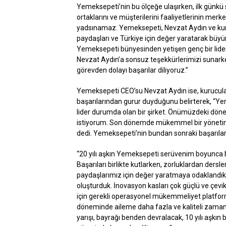
Yemeksepeti’nin bu ölçeğe ulaşırken, ilk günkü 
ortaklarını ve müşterilerini faaliyetlerinin mer
yadsınamaz. Yemeksepeti, Nevzat Aydın ve kuruc
paydaşları ve Türkiye için değer yaratarak büy
Yemeksepeti bünyesinden yetişen genç bir lider 
Nevzat Aydın’a sonsuz teşekkürlerimizi sunark
görevden dolayı başarılar diliyoruz.”
Yemeksepeti CEO’su Nevzat Aydın ise, kurucu
başarılarından gurur duyduğunu belirterek, “Yem
lider durumda olan bir şirket. Önümüzdeki döne
istiyorum. Son dönemde mükemmel bir yönetim 
dedi. Yemeksepeti’nin bundan sonraki başarılar
“20 yılı aşkın Yemeksepeti serüvenim boyunca 
Başarıları birlikte kutlarken, zorluklardan dersl
paydaşlarımız için değer yaratmaya odaklandık
oluşturduk. İnovasyon kasları çok güçlü ve çevi
için gerekli operasyonel mükemmeliyet platfor
döneminde aileme daha fazla ve kaliteli zaman a
yarışı, bayrağı benden devralacak, 10 yılı aşkın 