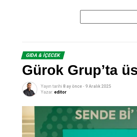
GIDA & İÇECEK
Gürok Grup’ta ü
Yayın tarihi
8 ay önce
-
9 Aralık 2025
Yazar:
editor