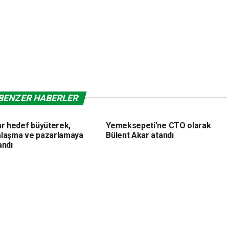
BENZER HABERLER
ar hedef büyüterek,
Yemeksepeti’ne CTO olarak
laşma ve pazarlamaya
Bülent Akar atandı
andı