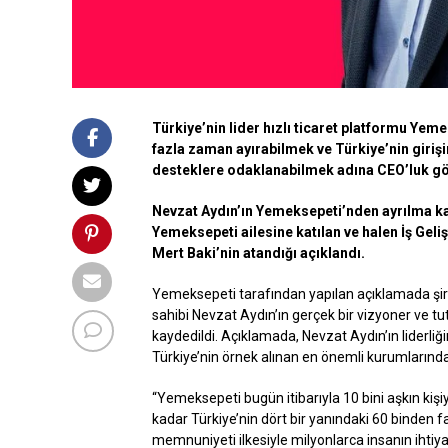
Türkiye’nin lider hızlı ticaret platformu Ye
fazla zaman ayırabilmek ve Türkiye’nin girişi
desteklere odaklanabilmek adına CEO’luk gör
Nevzat Aydın’ın Yemeksepeti’nden ayrılma ka
Yemeksepeti ailesine katılan ve halen İş Ge
Mert Baki’nin atandığı açıklandı.
Yemeksepeti tarafından yapılan açıklamada şir
sahibi Nevzat Aydın’ın gerçek bir vizyoner ve tu
kaydedildi. Açıklamada, Nevzat Aydın’ın liderli
Türkiye’nin örnek alınan en önemli kurumlarından
“Yemeksepeti bugün itibarıyla 10 bini aşkın ki
kadar Türkiye’nin dört bir yanındaki 60 binden
memnuniyeti ilkesiyle milyonlarca insanın ihtiya