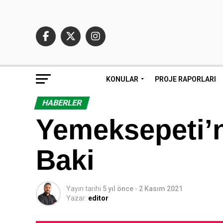
KONULAR
PROJE RAPORLARI
HABERLER
Yemeksepeti’n
Baki
Yayın tarihi
5 yıl önce
-
2 Kasım 2021
Yazar:
editor