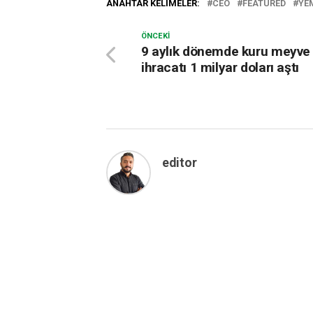
ANAHTAR KELIMELER:
CEO
FEATURED
YE
ÖNCEKI
9 aylık dönemde kuru meyve
ihracatı 1 milyar doları aştı
editor