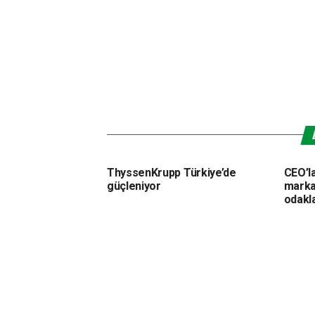
ThyssenKrupp Türkiye’de
CEO’l
güçleniyor
marka
odakl