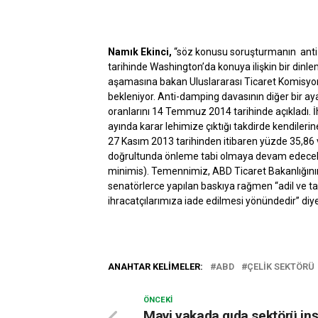
Namık Ekinci,
“söz konusu soruşturmanın an
tarihinde Washington’da konuya ilişkin bir dinlem
aşamasına bakan Uluslararası Ticaret Komisyon
bekleniyor. Anti-damping davasının diğer bir aya
oranlarını 14 Temmuz 2014 tarihinde açıkladı. İ
ayında karar lehimize çıktığı takdirde kendiler
27 Kasım 2013 tarihinden itibaren yüzde 35,86 
doğrultunda önleme tabi olmaya devam edecek
minimis). Temennimiz, ABD Ticaret Bakanlığının 
senatörlerce yapılan baskıya rağmen “adil ve tar
ihracatçılarımıza iade edilmesi yönündedir” diyer
ANAHTAR KELIMELER:
ABD
ÇELIK SEKTÖRÜ
ÖNCEKI
Mavi yakada gıda sektörü inş