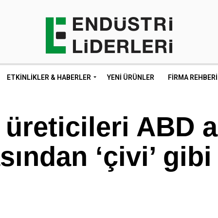
ETKINLIKLER & HABERLER
YENI ÜRÜNLER
FIRMA REHBERI
 üreticileri ABD a
ndan ‘çivi’ gibi 