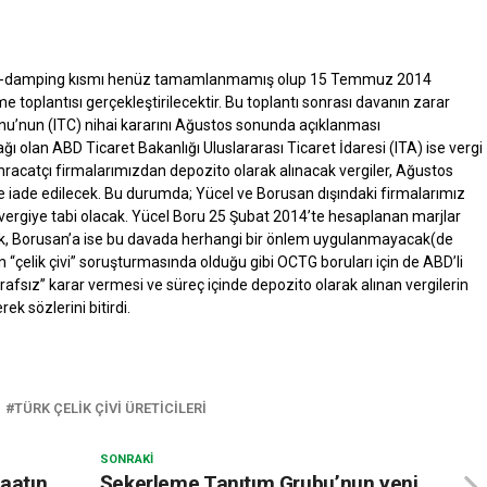
ti-damping kısmı henüz tamamlanmamış olup 15 Temmuz 2014
e toplantısı gerçekleştirilecektir. Bu toplantı sonrası davanın zarar
u’nun (ITC) nihai kararını Ağustos sonunda açıklanması
ğı olan ABD Ticaret Bakanlığı Uluslararası Ticaret İdaresi (ITA) ise vergi
hracatçı firmalarımızdan depozito olarak alınacak vergiler, Ağustos
ine iade edilecek. Bu durumda; Yücel ve Borusan dışındaki firmalarımız
vergiye tabi olacak. Yücel Boru 25 Şubat 2014’te hesaplanan marjlar
, Borusan’a ise bu davada herhangi bir önlem uygulanmayacak(de
“çelik çivi” soruşturmasında olduğu gibi OCTG boruları için de ABD’li
afsız” karar vermesi ve süreç içinde depozito olarak alınan vergilerin
ek sözlerini bitirdi.
TÜRK ÇELIK ÇIVI ÜRETICILERI
SONRAKI
aatın
Şekerleme Tanıtım Grubu’nun yeni