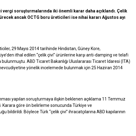
i vergi soruşturmalarında iki önemli karar daha açıklandı. Çelik
 sürecek ancak OCTG boru üreticileri ise nihai kararı Ağustos ayı
ticiler, 29 Mayıs 2014 tarihinde Hindistan, Güney Kore,
den ithal edilen “çelik çivi” ürünlerine karşı anti-damping ve telafi
a bulunmuştu. ABD Ticaret Bakanlığı Uluslararası Ticaret İdaresi (ITA)
evcudiyetine yönelik incelemede bulunmak için 25 Haziran 2014
nması yapılan soruşturmaya ilişkin beklenen açıklama 11 Temmuz
i. Karara göre ön belirleme sonucunda Türkiye ve
 bildirildi. Böylece Türk “çelik çivi” ihracatçılarına ABD kapılarının