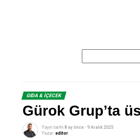
GIDA & İÇECEK
Gürok Grup’ta ü
Yayın tarihi
8 ay önce
-
9 Aralık 2025
Yazar:
editor