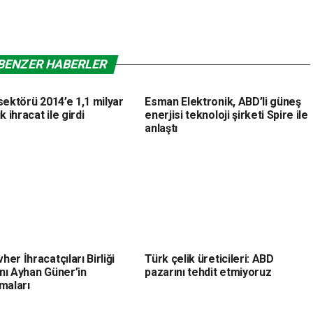
BENZER HABERLER
sektörü 2014’e 1,1 milyar
Esman Elektronik, ABD’li güneş
k ihracat ile girdi
enerjisi teknoloji şirketi Spire ile
anlaştı
er İhracatçıları Birliği
Türk çelik üreticileri: ABD
nı Ayhan Güner’in
pazarını tehdit etmiyoruz
maları