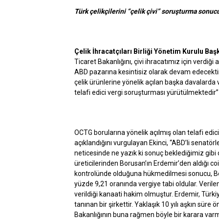
Türk çelikçilerini “çelik çivi” soruşturma sonu
Çelik İhracatçıları Birliği Yönetim Kurulu Ba
Ticaret Bakanlığını, çivi ihracatımız için verdiği
ABD pazarına kesintisiz olarak devam edecektir. 
çelik ürünlerine yönelik açılan başka davalard
telafi edici vergi soruşturması yürütülmektedir”
OCTG borularına yönelik açılmış olan telafi e
açıklandığını vurgulayan Ekinci, “ABD’li senatörler
neticesinde ne yazık ki sonuç beklediğimiz gibi 
üreticilerinden Borusan’ın Erdemir’den aldığı coi
kontrolünde olduğuna hükmedilmesi sonucu, Bor
yüzde 9,21 oranında vergiye tabi oldular. Verile
verildiği kanaati hakim olmuştur. Erdemir, Türki
tanınan bir şirkettir. Yaklaşık 10 yılı aşkın sür
Bakanlığının buna rağmen böyle bir karara varm