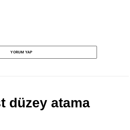
YORUM YAP
st düzey atama