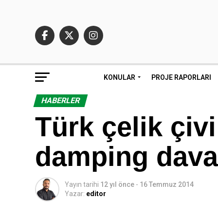
KONULAR
PROJE RAPORLARI
HABERLER
Türk çelik çivi
damping davası
Yayın tarihi
12 yıl önce
-
16 Temmuz 2014
Yazar:
editor