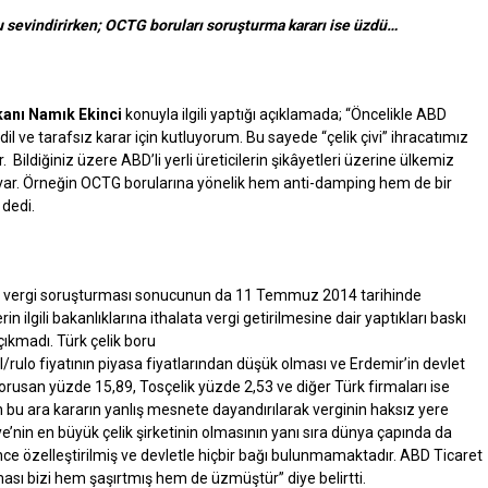
cu sevindirirken; OCTG boruları soruşturma kararı ise üzdü…
şkanı Namık Ekinci
konuyla ilgili yaptığı açıklamada; “Öncelikle ABD
 adil ve tarafsız karar için kutluyorum. Bu sayede “çelik çivi” ihracatımız
Bildiğiniz üzere ABD’li yerli üreticilerin şikâyetleri üzerine ülkemiz
a var. Örneğin OCTG borularına yönelik hem anti-damping hem de bir
 dedi.
dici vergi soruşturması sonucunun da 11 Temmuz 2014 tarihinde
in ilgili bakanlıklarına ithalata vergi getirilmesine dair yaptıkları baskı
çıkmadı. Türk çelik boru
l/rulo fiyatının piyasa fiyatlarından düşük olması ve Erdemir’in devlet
usan yüzde 15,89, Tosçelik yüzde 2,53 ve diğer Türk firmaları ise
n bu ara kararın yanlış mesnete dayandırılarak verginin haksız yere
ye’nin en büyük çelik şirketinin olmasının yanı sıra dünya çapında da
e önce özelleştirilmiş ve devletle hiçbir bağı bulunmamaktadır. ABD Ticaret
ası bizi hem şaşırtmış hem de üzmüştür” diye belirtti.