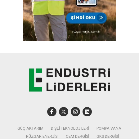
GÜÇ AKTARIM
DIŞLI TEKNOLOJILERI
POMPA VANA
RÜZGAR ENERJISI
OEM DERGISI
GKS DERGISI