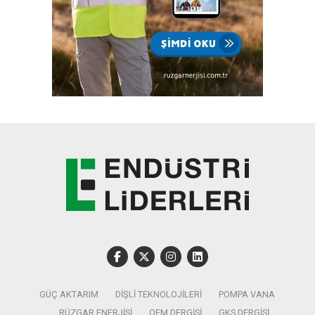
GÜÇ AKTARIM
DIŞLI TEKNOLOJILERI
POMPA VANA
RÜZGAR ENERJISI
OEM DERGISI
GKS DERGISI