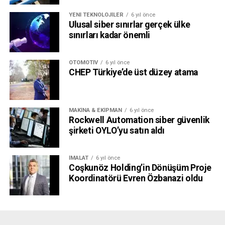
YENI TEKNOLOJILER
6 yıl önce
Ulusal siber sınırlar gerçek ülke
sınırları kadar önemli
OTOMOTIV
6 yıl önce
CHEP Türkiye’de üst düzey atama
MAKINA & EKIPMAN
6 yıl önce
Rockwell Automation siber güvenlik
şirketi OYLO’yu satın aldı
İMALAT
6 yıl önce
Coşkunöz Holding’in Dönüşüm Proje
Koordinatörü Evren Özbanazi oldu