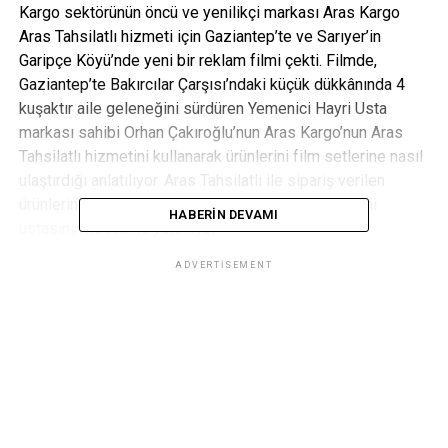
Kargo sektörünün öncü ve yenilikçi markası Aras Kargo
Aras Tahsilatlı hizmeti için Gaziantep’te ve Sarıyer’in
Garipçe Köyü’nde yeni bir reklam filmi çekti. Filmde,
Gaziantep’te Bakırcılar Çarşısı’ndaki küçük dükkânında 4
kuşaktır aile geleneğini sürdüren Yemenici Hayri Usta
markası sahibi Orhan Çakıroğlu’nun Aras Kargo’nun Aras
Tahsilatlı hizmetini kullanarak ürünlerini film setlerine nasıl
ulaştırdığı anlatılıyor. Aras Tahsilatlı ile sipariş verilen
ürünlerin bedeli teslimat sırasında ödeniyor, yemeni
HABERIN DEVAMI
ustasının hesabına yatırılıyor.
ADVERTISEMENT
14 yıldır Aras Kargo müşterisi olan ve babası Hayri Usta’nın
yemenilerini markalaştıran Orhan Çakıroğlu, Aras Tahsilatlı
hizmeti sayesinde internetten sipariş veren müşterilerin
ürünlerin ücretini ister kredi kartıyla, isterse nakit olarak
kapıda ödeyebilmesinin avantajlarını anlattı. Özellikle
KOBİ’lerin sattığı ürünlerin ücretlerini Aras güvencesinde
tahsil etmesinin önemine dikkat çeken yemeni ustası
kargoculukta hızlı teslimatın da önemi hatırlattı.