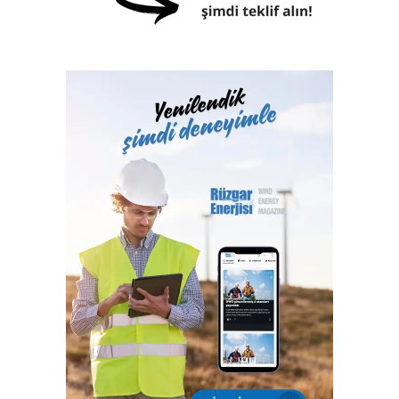
Klaslama, yasal sertifikasyon, test, muayene,
belgelendirme ve onaylanmış kuruluş hizmetlerini 2017
yılından itibaren Türk Loydu Uygunluk Değerlendirme
Hizmetleri A.Ş. bünyesinde yerine getiren Türk Loydu
Vakfı, fiziki alanlarının yeterliliği ve gelişmeye açık oluşu
ile büyüme yolunda hızla ilerliyor. Türk Loydu, Türkiye’nin
milli kuruluşudur. Yetkisi olan alanlar hemen hemen
Türkiye’nin ekonomisine katkı sağlayan sektörlerin
tamamını içermektedir ve IACS üyeliğimiz ile büyümenin,
gelişmenin ve ülkemize katkı sağlamanın faydası ve gururu
100. yılında Türkiye Cumhuriyeti’nindir.”