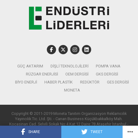
GÜÇ AKTARIM
DIŞLI TEKNOLOJILERI
POMPA VANA
RÜZGAR ENERJISI
OEM DERGISI
GKS DERGISI
BIYO ENERJI
HABER PLASTIK
REDÜKTÖR
GES DERGISI
MONETA
Copyright © 2011-2019 Moneta Tanıtım Organizasyon Reklamcılık
Yayıncılık Tic. Ltd. Şti. - Canan Business Küçükbakkalköy Mah.
Kocasinan Cad. Selvili Sokak No:4 Kat:12 Daire:78 Ataşehir İstanbul -
T:0850 885 05 01 - info@monetatanitim.com
SHARE
TWEET