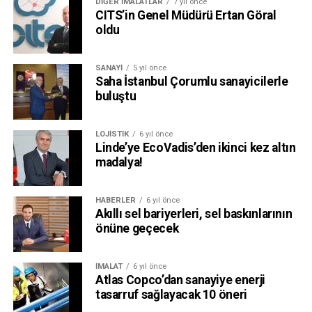
DIĞER İMALATLAR
7 yıl önce
CITS’in Genel Müdürü Ertan Göral
oldu
SANAYI
5 yıl önce
Saha İstanbul Çorumlu sanayicilerle
buluştu
LOJISTIK
6 yıl önce
Linde’ye EcoVadis’den ikinci kez altın
madalya!
HABERLER
6 yıl önce
Akıllı sel bariyerleri, sel baskınlarının
önüne geçecek
İMALAT
6 yıl önce
Atlas Copco’dan sanayiye enerji
tasarruf sağlayacak 10 öneri