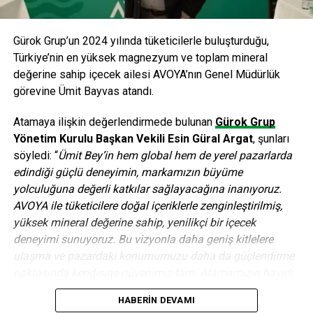
büyük ölçekli işletmeler için kolaylık sağlıyor.
Gürok Grup’un 2024 yılında tüketicilerle buluşturduğu,
ANAHTAR KELIMELER:
ARAS KARGO
KARGO SEKTÖRÜ
Türkiye’nin en yüksek magnezyum ve toplam mineral
SONRAKI
değerine sahip içecek ailesi AVOYA’nın Genel Müdürlük
VİKO ile aydınlık parmaklarınızın ucunda!
görevine Ümit Bayvas atandı.
ÖNCEKI
Mart ayında ekonomi dünyasında neler yaşandı
Atamaya ilişkin değerlendirmede bulunan
Gürok Grup
Yönetim Kurulu Başkan Vekili Esin Güral Argat
, şunları
söyledi: “
Ümit Bey’in hem global hem de yerel pazarlarda
editor
edindiği güçlü deneyimin, markamızın büyüme
yolculuğuna değerli katkılar sağlayacağına inanıyoruz.
AVOYA ile tüketicilere doğal içeriklerle zenginleştirilmiş,
yüksek mineral değerine sahip, yenilikçi bir içecek
deneyimi sunuyoruz. Bu vizyonla daha geniş kitlelere
ulaşma ve pazardaki konumumuzu daha da güçlendirme
noktasında kendisine güvenimiz tam. Atamamızın hayırlı
ve uğurlu olmasını diliyoruz.”
HABERIN DEVAMI