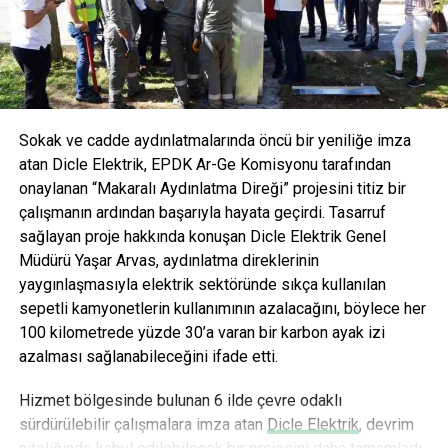
formüllerle tüketicilere sunuluyor. Bu yenilikçi yaklaşımla
AVOYA hem maden suyu hem de mineralli gazlı içecek
kategorisinde devrim yaratmayı hedefliyor.
Sokak ve cadde aydınlatmalarında öncü bir yeniliğe imza
atan Dicle Elektrik, EPDK Ar-Ge Komisyonu tarafından
onaylanan “Makaralı Aydınlatma Direği” projesini titiz bir
çalışmanın ardından başarıyla hayata geçirdi. Tasarruf
sağlayan proje hakkında konuşan Dicle Elektrik Genel
Müdürü Yaşar Arvas, aydınlatma direklerinin
yaygınlaşmasıyla elektrik sektöründe sıkça kullanılan
sepetli kamyonetlerin kullanımının azalacağını, böylece her
100 kilometrede yüzde 30’a varan bir karbon ayak izi
azalması sağlanabileceğini ifade etti.
Hizmet bölgesinde bulunan 6 ilde çevre odaklı
sürdürülebilir çalışmalara imza atan
Dicle Elektrik
, devrim