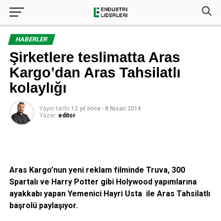
HABERLER
Şirketlere teslimatta Aras
Kargo’dan Aras Tahsilatlı
kolaylığı
Yayın tarihi
12 yıl önce
-
8 Nisan 2014
Yazar:
editor
Aras Kargo’nun yeni reklam filminde Truva, 300
Spartalı ve Harry Potter gibi Holywood yapımlarına
ayakkabı yapan Yemenici Hayri Usta ile Aras Tahsilatlı
başrolü paylaşıyor.