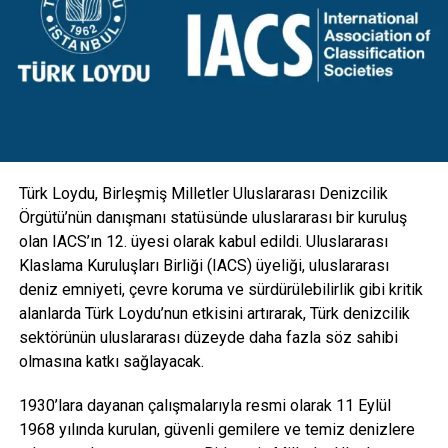
tasarım direkler, mevcut direklerin üzerine eklenen yeni bir
konsol ile birlikte hareketli armatür mekanizmalarıyla
donatıldı. Aydınlatmanın yanı sıra kamera, GSM, hoparlör
gibi ekipmanlarla da entegre edilebilecek esneklikte
tasarlanan direkler; hırsızlık benzeri olaylara maruz kalarak
zarar görmesini engellemek için vandal kilit sistemi ile
koruma altına alındı” diye konuştu.
Türk Loydu, Birleşmiş Milletler Uluslararası Denizcilik
Örgütü’nün danışmanı statüsünde uluslararası bir kuruluş
olan IACS’ın 12. üyesi olarak kabul edildi. Uluslararası
Klaslama Kuruluşları Birliği (IACS) üyeliği, uluslararası
deniz emniyeti, çevre koruma ve sürdürülebilirlik gibi kritik
alanlarda Türk Loydu’nun etkisini artırarak, Türk denizcilik
sektörünün uluslararası düzeyde daha fazla söz sahibi
olmasına katkı sağlayacak.
1930’lara dayanan çalışmalarıyla resmi olarak 11 Eylül
1968 yılında kurulan, güvenli gemilere ve temiz denizlere