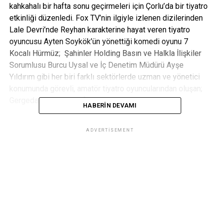
kahkahalı bir hafta sonu geçirmeleri için Çorlu’da bir tiyatro
etkinliği düzenledi. Fox TV’nin ilgiyle izlenen dizilerinden
Lale Devri’nde Reyhan karakterine hayat veren tiyatro
oyuncusu Ayten Soykök’ün yönettiği komedi oyunu 7
Kocalı Hürmüz; Şahinler Holding Basın ve Halkla İlişkiler
Sorumlusu Burcu Uysal ve İç Denetim Müdürü Ayşe
Yıldırım gibi her biri farklı sektörlerde uzman ve yönetici
konumunda görevli, amatör tiyatro oyuncularından oluşan;
Gergedan Tiyatro tarafından sergilendi.
HABERIN DEVAMI
Tiyatro gösterimini; Şahinler Holding Yönetim Kurulu
ADVERTISEMENT
Başkanı Kemal Şahin, aynı zamanda oyunun yönetmenliğini
yapan tiyatro ve sinema oyuncusu Ayten Soykök, Bilkont,
Şahinler Mensucat, Şahinler Konfeksiyon ve Teyvaş
çalışanları ve aileleri izledi.
Oyunu keyifle izleyen davetliler, gösteri sonrası
düzenlenen kokteyle katıldılar ve bu eğlenceli etkinlik için
hem Şahinler Holding’e hem de tüm oyunculara teşekkür