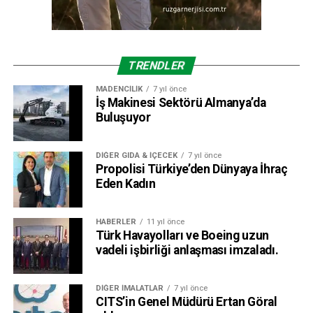
TRENDLER
MADENCILIK
7 yıl önce
İş Makinesi Sektörü Almanya’da
Buluşuyor
DIĞER GIDA & İÇECEK
7 yıl önce
Propolisi Türkiye’den Dünyaya İhraç
Eden Kadın
HABERLER
11 yıl önce
Türk Havayolları ve Boeing uzun
vadeli işbirliği anlaşması imzaladı.
DIĞER İMALATLAR
7 yıl önce
CITS’in Genel Müdürü Ertan Göral