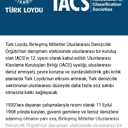
donatıldı. Aydınlatmanın yanı sıra kamera, GSM, hoparlör
gibi ekipmanlarla da entegre edilebilecek esneklikte
tasarlanan direkler; hırsızlık benzeri olaylara maruz kalarak
zarar görmesini engellemek için vandal kilit sistemi ile
koruma altına alındı” diye konuştu.
Türk Loydu, Birleşmiş Milletler Uluslararası Denizcilik
Örgütü’nün danışmanı statüsünde uluslararası bir kuruluş
olan IACS’ın 12. üyesi olarak kabul edildi. Uluslararası
Klaslama Kuruluşları Birliği (IACS) üyeliği, uluslararası
deniz emniyeti, çevre koruma ve sürdürülebilirlik gibi kritik
alanlarda Türk Loydu’nun etkisini artırarak, Türk denizcilik
sektörünün uluslararası düzeyde daha fazla söz sahibi
olmasına katkı sağlayacak.
1930’lara dayanan çalışmalarıyla resmi olarak 11 Eylül
1968 yılında kurulan, güvenli gemilere ve temiz denizlere
adanmış olmanın yanı sıra, Birleşmiş Milletler Uluslararası
Denizcilik Örgütü’nün danışmanı statüsünde uluslararası bir