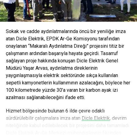
AVOYA hem maden suyu hem de mineralli gazlı içecek
kategorisinde devrim yaratmayı hedefliyor.
Sokak ve cadde aydınlatmalarında öncü bir yeniliğe imza
atan Dicle Elektrik, EPDK Ar-Ge Komisyonu tarafından
onaylanan “Makaralı Aydınlatma Direği” projesini titiz bir
çalışmanın ardından başarıyla hayata geçirdi. Tasarruf
sağlayan proje hakkında konuşan Dicle Elektrik Genel
Müdürü Yaşar Arvas, aydınlatma direklerinin
yaygınlaşmasıyla elektrik sektöründe sıkça kullanılan
sepetli kamyonetlerin kullanımının azalacağını, böylece her
100 kilometrede yüzde 30’a varan bir karbon ayak izi
azalması sağlanabileceğini ifade etti.
Hizmet bölgesinde bulunan 6 ilde çevre odaklı
sürdürülebilir çalışmalara imza atan
Dicle Elektrik
, devrim
niteliğinde kabul edilebilecek bir projesini daha tamamladı.
Dicle Elektrik Ar-Ge Merkezi mühendislerinin fikrinden