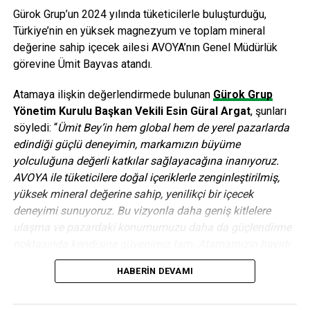
Gürok Grup’un 2024 yılında tüketicilerle buluşturduğu,
Türkiye’nin en yüksek magnezyum ve toplam mineral
değerine sahip içecek ailesi AVOYA’nın Genel Müdürlük
görevine Ümit Bayvas atandı.
Atamaya ilişkin değerlendirmede bulunan
Gürok Grup
Yönetim Kurulu Başkan Vekili Esin Güral Argat
, şunları
söyledi: “
Ümit Bey’in hem global hem de yerel pazarlarda
edindiği güçlü deneyimin, markamızın büyüme
yolculuğuna değerli katkılar sağlayacağına inanıyoruz.
AVOYA ile tüketicilere doğal içeriklerle zenginleştirilmiş,
yüksek mineral değerine sahip, yenilikçi bir içecek
deneyimi sunuyoruz. Bu vizyonla daha geniş kitlelere
ulaşma ve pazardaki konumumuzu daha da güçlendirme
noktasında kendisine güvenimiz tam. Atamamızın hayırlı
ve uğurlu olmasını diliyoruz.”
HABERIN DEVAMI
Birçok önde gelen küresel FMCG ve içecek şirketinde üst
düzey yönetici olarak görev alan Ümit Bayvas, 30 yılı aşkın