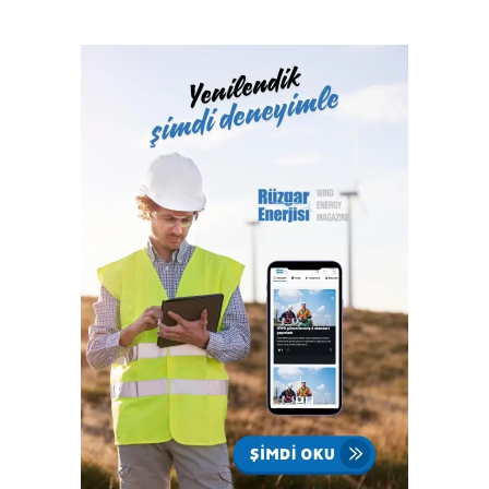
belgelendirme ve onaylanmış kuruluş hizmetlerini 2017
yılından itibaren Türk Loydu Uygunluk Değerlendirme
Hizmetleri A.Ş. bünyesinde yerine getiren Türk Loydu
Vakfı, fiziki alanlarının yeterliliği ve gelişmeye açık oluşu
ile büyüme yolunda hızla ilerliyor. Türk Loydu, Türkiye’nin
milli kuruluşudur. Yetkisi olan alanlar hemen hemen
Türkiye’nin ekonomisine katkı sağlayan sektörlerin
tamamını içermektedir ve IACS üyeliğimiz ile büyümenin,
gelişmenin ve ülkemize katkı sağlamanın faydası ve gururu
100. yılında Türkiye Cumhuriyeti’nindir.”