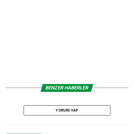
ettiler.
ANAHTAR KELIMELER:
7 KOCALI HÜRMÜĞZ
ŞAHINLER HOLDING
ŞAHINLER MENSUCAT FABRIKASI
TIYATRO GÖSTERISI
SONRAKI
Çimsa, Çimento Sürdürülebilirlik Girişimi’ne katılan
ilk Türk şirketi oldu
ÖNCEKI
Yatağınız Penelope’ye emanet
BENZER HABERLER
editor
YORUM YAP