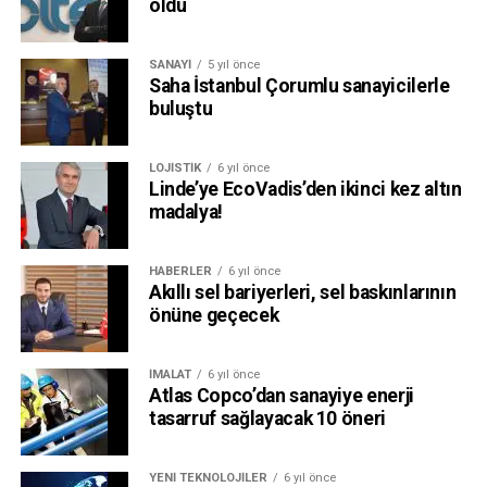
oldu
SANAYI
5 yıl önce
Saha İstanbul Çorumlu sanayicilerle
buluştu
LOJISTIK
6 yıl önce
Linde’ye EcoVadis’den ikinci kez altın
madalya!
HABERLER
6 yıl önce
Akıllı sel bariyerleri, sel baskınlarının
önüne geçecek
İMALAT
6 yıl önce
Atlas Copco’dan sanayiye enerji
tasarruf sağlayacak 10 öneri
YENI TEKNOLOJILER
6 yıl önce