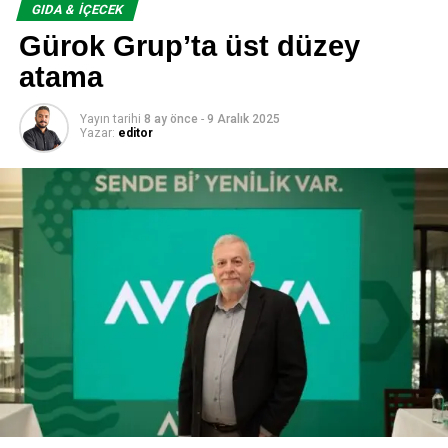
GIDA & İÇECEK
Gürok Grup’ta üst düzey
atama
Yayın tarihi
8 ay önce
-
9 Aralık 2025
Yazar:
editor