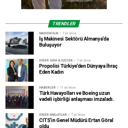
TRENDLER
MADENCILIK
7 yıl önce
İş Makinesi Sektörü Almanya’da
Buluşuyor
DIĞER GIDA & İÇECEK
7 yıl önce
Propolisi Türkiye’den Dünyaya İhraç
Eden Kadın
HABERLER
11 yıl önce
Türk Havayolları ve Boeing uzun
vadeli işbirliği anlaşması imzaladı.
DIĞER İMALATLAR
7 yıl önce
CITS’in Genel Müdürü Ertan Göral
oldu