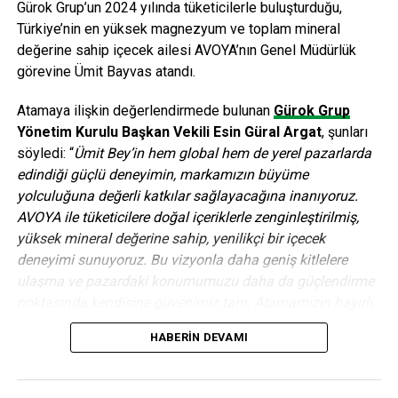
kodlarını ibraz etmeleri zorunludur ve yalnızca “risksiz”
Gürok Grup’un 2024 yılında tüketicilerle buluşturduğu,
olarak nitelendirilen kişilerin girişlerine izin verilmektedir.
Türkiye’nin en yüksek magnezyum ve toplam mineral
değerine sahip içecek ailesi AVOYA’nın Genel Müdürlük
görevine Ümit Bayvas atandı.
ANAHTAR KELIMELER:
ANNIKA KLAR
AUTOMECHANIKA ISTANBUL PLUS 2021
AUTOMECHANIKA MARKA MÜDÜRÜ
ELEKTRONIK SISTEMLER
Atamaya ilişkin değerlendirmede bulunan
Gürok Grup
EŞ GENEL MÜDÜR
FEATUERD
Yönetim Kurulu Başkan Vekili Esin Güral Argat
, şunları
HANNOVER FAIRS TURKEY FUARCILIK
İSTANBUL TÜYAP FUAR VE KONGRE MERKEZI
söyledi: “
Ümit Bey’in hem global hem de yerel pazarlarda
KAPORTA VE BOYA
LASTIKLER VE JANTLAR
edindiği güçlü deneyimin, markamızın büyüme
MESSE FRANKFURT ISTANBUL
MICHAEL4 JONNES
OTOMOTIV SEKTÖRÜ
OTOMOTIV SEKTÖRÜ İHRACATI
yolculuğuna değerli katkılar sağlayacağına inanıyoruz.
PARÇA VE SISTEMLER
AVOYA ile tüketicilere doğal içeriklerle zenginleştirilmiş,
yüksek mineral değerine sahip, yenilikçi bir içecek
SONRAKI
Şirketlerin geleceğini DataRobot şekillendirecek
deneyimi sunuyoruz. Bu vizyonla daha geniş kitlelere
ulaşma ve pazardaki konumumuzu daha da güçlendirme
ÖNCEKI
noktasında kendisine güvenimiz tam. Atamamızın hayırlı
İmalat sanayisinin buluşma noktası Win Eurasia
Hybird’e büyük ilgi
ve uğurlu olmasını diliyoruz.”
HABERIN DEVAMI
Birçok önde gelen küresel FMCG ve içecek şirketinde üst
editor
düzey yönetici olarak görev alan Ümit Bayvas, 30 yılı aşkın