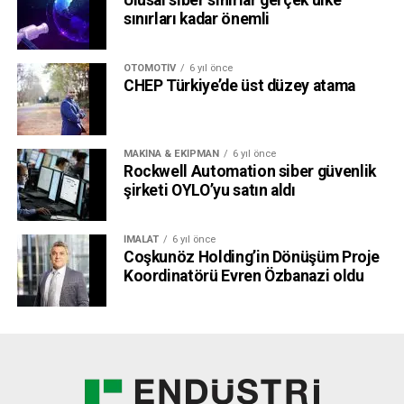
Ulusal siber sınırlar gerçek ülke
sınırları kadar önemli
OTOMOTIV
6 yıl önce
CHEP Türkiye’de üst düzey atama
MAKINA & EKIPMAN
6 yıl önce
Rockwell Automation siber güvenlik
şirketi OYLO’yu satın aldı
İMALAT
6 yıl önce
Coşkunöz Holding’in Dönüşüm Proje
Koordinatörü Evren Özbanazi oldu