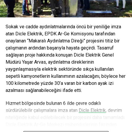
kategorisinde devrim yaratmayı hedefliyor.
Sokak ve cadde aydınlatmalarında öncü bir yeniliğe imza
atan Dicle Elektrik, EPDK Ar-Ge Komisyonu tarafından
onaylanan “Makaralı Aydınlatma Direği” projesini titiz bir
çalışmanın ardından başarıyla hayata geçirdi. Tasarruf
sağlayan proje hakkında konuşan Dicle Elektrik Genel
Müdürü Yaşar Arvas, aydınlatma direklerinin
yaygınlaşmasıyla elektrik sektöründe sıkça kullanılan
sepetli kamyonetlerin kullanımının azalacağını, böylece her
100 kilometrede yüzde 30’a varan bir karbon ayak izi
azalması sağlanabileceğini ifade etti.
Hizmet bölgesinde bulunan 6 ilde çevre odaklı
sürdürülebilir çalışmalara imza atan
Dicle Elektrik
, devrim
niteliğinde kabul edilebilecek bir projesini daha tamamladı.
Dicle Elektrik Ar-Ge Merkezi mühendislerinin fikrinden
doğan ve 18 aylık titiz bir çalışmanın ardından hayata