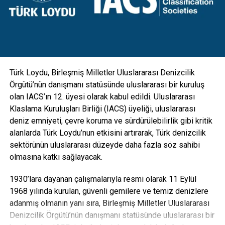
gibi ekipmanlarla da entegre edilebilecek esneklikte
tasarlanan direkler; hırsızlık benzeri olaylara maruz kalarak
zarar görmesini engellemek için vandal kilit sistemi ile
koruma altına alındı” diye konuştu.
Türk Loydu, Birleşmiş Milletler Uluslararası Denizcilik
Örgütü’nün danışmanı statüsünde uluslararası bir kuruluş
olan IACS’ın 12. üyesi olarak kabul edildi. Uluslararası
Klaslama Kuruluşları Birliği (IACS) üyeliği, uluslararası
deniz emniyeti, çevre koruma ve sürdürülebilirlik gibi kritik
alanlarda Türk Loydu’nun etkisini artırarak, Türk denizcilik
sektörünün uluslararası düzeyde daha fazla söz sahibi
olmasına katkı sağlayacak.
1930’lara dayanan çalışmalarıyla resmi olarak 11 Eylül
1968 yılında kurulan, güvenli gemilere ve temiz denizlere
adanmış olmanın yanı sıra, Birleşmiş Milletler Uluslararası
Denizcilik Örgütü’nün danışmanı statüsünde uluslararası bir