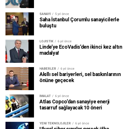
SANAYI
5 yıl önce
Saha İstanbul Çorumlu sanayicilerle
buluştu
LOJISTIK
6 yıl önce
Linde’ye EcoVadis’den ikinci kez altın
madalya!
HABERLER
6 yıl önce
Akıllı sel bariyerleri, sel baskınlarının
önüne geçecek
İMALAT
6 yıl önce
Atlas Copco’dan sanayiye enerji
tasarruf sağlayacak 10 öneri
YENI TEKNOLOJILER
6 yıl önce