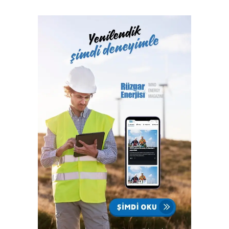
yılından itibaren Türk Loydu Uygunluk Değerlendirme
Hizmetleri A.Ş. bünyesinde yerine getiren Türk Loydu
Vakfı, fiziki alanlarının yeterliliği ve gelişmeye açık oluşu
ile büyüme yolunda hızla ilerliyor. Türk Loydu, Türkiye’nin
milli kuruluşudur. Yetkisi olan alanlar hemen hemen
Türkiye’nin ekonomisine katkı sağlayan sektörlerin
tamamını içermektedir ve IACS üyeliğimiz ile büyümenin,
gelişmenin ve ülkemize katkı sağlamanın faydası ve gururu
100. yılında Türkiye Cumhuriyeti’nindir.”