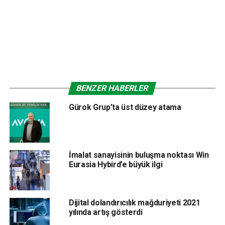
iş platformu ekledik. Plus adını verdiğimiz bu eklenti ile bu
yıl otomotiv profesyonellerini aynı anda hem fiziksel
ortamda hem de dijital platformda buluştururken sektör için
daha fazla iş imkanı ve farklı bir deneyim sunuyoruz. Dijital
platformumuzla artık fuar için seyahat edemeyecek
profesyonelleri Automechanika Istanbul Plus’ta
ağırlayabiliyoruz” şeklinde konuştu.
BENZER HABERLER
Açılış töreninde konuşmacılar arasında yer alan Messe
Gürok Grup’ta üst düzey atama
Frankfurt Mobilite ve Lojistik Fuarları Başkan Yardımcısı ve
Automechanika Marka Müdürü Michael Johannes de
konuşmasına, 2 yıldan uzun bir süredir pandemi nedeniyle
dünya çapında birçok fuarın yapılamadığına ve nihayet
İmalat sanayisinin buluşma noktası Win
Eurasia Hybird’e büyük ilgi
bugün tüm otomotiv endüstrisi profesyonellerinin bir araya
gelmesinden dolayı duyduğu heyecan ve mutluluğa
değinerek başladı. Johannes, “2001 yılından bu yana
düzenlenmeye devam eden Automechanika Istanbul fuarı,
Dijital dolandırıcılık mağduriyeti 2021
yılında artış gösterdi
Türkiye’nin otomotiv endüstrisi ihracatındaki yükselen