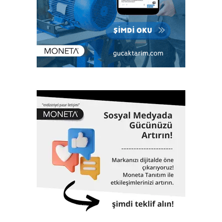
“Günümüzde Türk Loydu, denizcilik sektörü başta olmak
üzere enerjiden imalata, savunma sanayiinden lojistiğe
kadar tüm sektörlerde; klaslama, denetim, kalite yönetim
ve ileri mühendislik gibi birçok alanda hizmet veriyor. Çok
sayıda bilimsel ve teknik konferanslarda yer almanın yanı
sıra aynı zamanda eğitimler veriyor, çok sayıda öğrenciye
burs desteği sağlıyor. 1962 yılında Gemi Mühendisleri
Odası tarafından kurulan Türk Loydu bugüne kadar yaklaşık
3000 adet geminin klaslama hizmetinin yanı sıra, Türkiye
ekonomisinin can damarı olan dünyaya mal olmuş projelere
de imza atıyor. 61 yıllık tarihinde altmış biri aşkın dev proje,
Türk Loydu’nun da imzası ve çalışmalarıyla hayata geçti.
İstanbul Havalimanı, Akkuyu Nükleer Güç Santrali, Yavuz
Sultan Selim Köprüsü, Osman Gazi Köprüsü, 1915
Çanakkale Köprüsü, Yüksek Hızlı Tren, TCG Anadolu
Gemisi, Nene Hatun Sondaj Gemisi, Rize-Artvin Havalimanı,
birçok futbol stadyumu bunlardan sadece birkaçıdır.
Klaslama, yasal sertifikasyon, test, muayene,
belgelendirme ve onaylanmış kuruluş hizmetlerini 2017