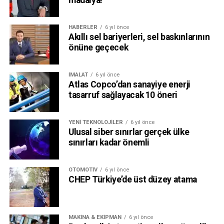
madalya!
HABERLER
6 yıl önce
Akıllı sel bariyerleri, sel baskınlarının
önüne geçecek
İMALAT
6 yıl önce
Atlas Copco’dan sanayiye enerji
tasarruf sağlayacak 10 öneri
YENI TEKNOLOJILER
6 yıl önce
Ulusal siber sınırlar gerçek ülke
sınırları kadar önemli
OTOMOTIV
6 yıl önce
CHEP Türkiye’de üst düzey atama
MAKINA & EKIPMAN
6 yıl önce