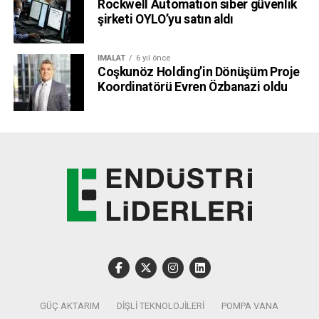
Rockwell Automation siber güvenlik
şirketi OYLO’yu satın aldı
İMALAT
6 yıl önce
Coşkunöz Holding’in Dönüşüm Proje
Koordinatörü Evren Özbanazi oldu
GÜÇ AKTARIM
DIŞLI TEKNOLOJILERI
POMPA VANA