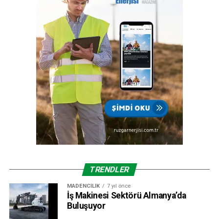
gelişmenin ve ülkemize katkı sağlamanın faydası ve gururu
100. yılında Türkiye Cumhuriyeti’nindir.”
TRENDLER
MADENCILIK
7 yıl önce
İş Makinesi Sektörü Almanya’da
Buluşuyor