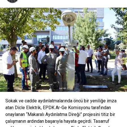
önemli projelere imza attı.
Gürok Grup, geçen sene hızlı tüketim ürünleri sektörüne
AVOYA ile önemli bir adım atarak tüketicilere yüksek
magnezyum oranı ve doğal bileşenleriyle yenilikçi
içecekler sunuyor. AVOYA, Türkiye’nin toplam mineral ve
magnezyum değeri en yüksek maden suyu olarak fark
yaratıyor. Sektörde bir ilki gerçekleştirerek meyve ve bitki
özleri ile zenginleştirilmiş, tamamen doğal içerikli
formüllerle tüketicilere sunuluyor. Bu yenilikçi yaklaşımla
AVOYA hem maden suyu hem de mineralli gazlı içecek
kategorisinde devrim yaratmayı hedefliyor.
Sokak ve cadde aydınlatmalarında öncü bir yeniliğe imza
atan Dicle Elektrik, EPDK Ar-Ge Komisyonu tarafından
onaylanan “Makaralı Aydınlatma Direği” projesini titiz bir
çalışmanın ardından başarıyla hayata geçirdi. Tasarruf