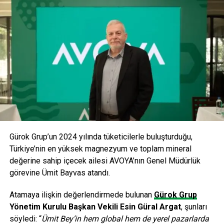
SONRAKI
Çelik İhracatçıları Birliği, Kolombiya’nın koruma
duvarlarını zorluyor
ÖNCEKI
Siemens, Eurasia Rail 4’e hazırlanıyor!
editor
Gürok Grup’un 2024 yılında tüketicilerle buluşturduğu,
Türkiye’nin en yüksek magnezyum ve toplam mineral
değerine sahip içecek ailesi AVOYA’nın Genel Müdürlük
görevine Ümit Bayvas atandı.
Atamaya ilişkin değerlendirmede bulunan
Gürok Grup
Yönetim Kurulu Başkan Vekili Esin Güral Argat
, şunları
söyledi: “
Ümit Bey’in hem global hem de yerel pazarlarda