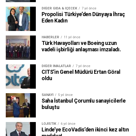
DIĞER GIDA & İÇECEK
7 yıl önce
Propolisi Türkiye’den Dünyaya İhraç
Eden Kadın
HABERLER
11 yıl önce
Türk Havayolları ve Boeing uzun
vadeli işbirliği anlaşması imzaladı.
DIĞER İMALATLAR
7 yıl önce
CITS’in Genel Müdürü Ertan Göral
oldu
SANAYI
5 yıl önce
Saha İstanbul Çorumlu sanayicilerle
buluştu
LOJISTIK
6 yıl önce
Linde’ye EcoVadis’den ikinci kez altın