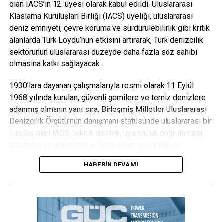
olan IACS’ın 12. üyesi olarak kabul edildi. Uluslararası
Klaslama Kuruluşları Birliği (IACS) üyeliği, uluslararası
deniz emniyeti, çevre koruma ve sürdürülebilirlik gibi kritik
alanlarda Türk Loydu’nun etkisini artırarak, Türk denizcilik
sektörünün uluslararası düzeyde daha fazla söz sahibi
olmasına katkı sağlayacak.
1930’lara dayanan çalışmalarıyla resmi olarak 11 Eylül
1968 yılında kurulan, güvenli gemilere ve temiz denizlere
adanmış olmanın yanı sıra, Birleşmiş Milletler Uluslararası
Denizcilik Örgütü’nün danışmanı statüsünde uluslararası bir
“Karbon ayak izi yüzde 30’a varan oranda azalacak”
kuruluş olan IACS; teknik destek, uyumluluk doğrulaması,
EPDK Ar-Ge Komisyonu tarafından onaylanan proje
araştırma ve geliştirme yoluyla deniz güvenliği ve
hakkında açıklamalarda bulunan
Dicle Elektrik Genel
düzenlemelerine benzersiz bir katkı sağlıyor. Dünyanın
HABERIN DEVAMI
Müdürü Yaşar Arvas
, projenin yaygınlaşması ile elektrik
kargo taşıma tonajının %90’ından fazlası, IACS üyelerinin
sektöründe sıkça kullanılan sepetli kamyonetlerin
belirlediği sınıflandırma, inşaat ve ömür boyu uyumluluk
kullanımının azalacağını, böylece her 100 kilometrede
kuralları ve standartları kapsamında yer alıyor. 2001 yılında
yüzde 30’a varan bir karbon ayak izi azalması beklendiğini
SWEDAC’tan ISO 17021 standardına göre akreditasyon
ifade etti. Arvas, Dicle Elektrik olarak elektrik dağıtım
alarak bu kapsamda akredite edilen ilk ulusal kuruluş olan