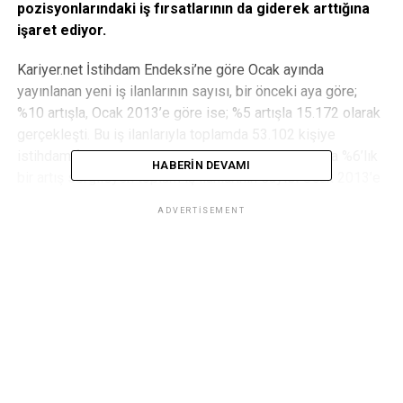
pozisyonlarındaki iş fırsatlarının da giderek arttığına
işaret ediyor.
Kariyer.net İstihdam Endeksi’ne göre Ocak ayında
yayınlanan yeni iş ilanlarının sayısı, bir önceki aya göre;
%10 artışla, Ocak 2013’e göre ise; %5 artışla 15.172 olarak
gerçekleşti. Bu iş ilanlarıyla toplamda 53.102 kişiye
istihdam fırsatı doğdu. Ocak’ta bir önceki aya oranla %6’lık
HABERIN DEVAMI
bir artış sergileyen toplam iş ilanlarının sayısı Ocak 2013’e
göre %5 arttı.
ADVERTISEMENT
En çok iş fırsatı İnşaat sektöründe
Ocak ayında da en çok istihdam fırsatını Yapı / İnşaat
sektörü yarattı. Ocak’ta 1738 yeni personel arayışına
giren İnşaat sektörünü 1623 kişiyle Tekstil, 1382
kişiyle Sağlık, 1308 kişiyle Bilişim sektörleri takip etti.
Turizm sezonu açtı, işe alımlar hız kazandı