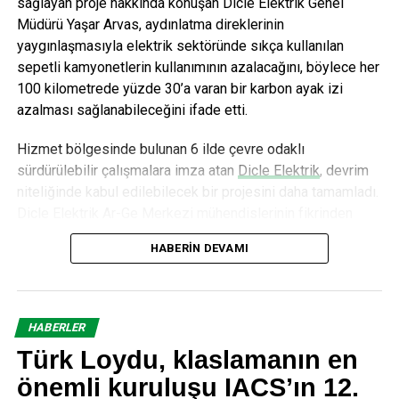
sağlayan proje hakkında konuşan Dicle Elektrik Genel
Müdürü Yaşar Arvas, aydınlatma direklerinin
yaygınlaşmasıyla elektrik sektöründe sıkça kullanılan
sepetli kamyonetlerin kullanımının azalacağını, böylece her
100 kilometrede yüzde 30’a varan bir karbon ayak izi
azalması sağlanabileceğini ifade etti.
Hizmet bölgesinde bulunan 6 ilde çevre odaklı
sürdürülebilir çalışmalara imza atan
Dicle Elektrik
, devrim
niteliğinde kabul edilebilecek bir projesini daha tamamladı.
Dicle Elektrik Ar-Ge Merkezi mühendislerinin fikrinden
doğan ve 18 aylık titiz bir çalışmanın ardından hayata
HABERIN DEVAMI
geçirilen çevre ve çalışan dostu “Makaralı Aydınlatma
Direği” projesi başarıyla tamamlandı.
Hem iş güvenliğine hem de çevre korumasına katkı
HABERLER
Makaralı Aydınlatma Direği projesinin, hem teknik hem de
Türk Loydu, klaslamanın en
tasarım açısından aydınlatma sistemlerini iyileştirmek
amacı taşıdığını belirten
Dicle Elektrik
Ar-Ge Direktörü Dr.
önemli kuruluşu IACS’ın 12.