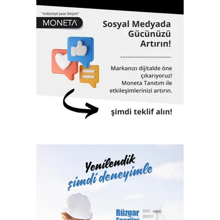
3000 adet geminin klaslama hizmetinin yanı sıra, Türkiye
ekonomisinin can damarı olan dünyaya mal olmuş projelere
de imza atıyor. 61 yıllık tarihinde altmış biri aşkın dev proje,
Türk Loydu’nun da imzası ve çalışmalarıyla hayata geçti.
İstanbul Havalimanı, Akkuyu Nükleer Güç Santrali, Yavuz
Sultan Selim Köprüsü, Osman Gazi Köprüsü, 1915
Çanakkale Köprüsü, Yüksek Hızlı Tren, TCG Anadolu
Gemisi, Nene Hatun Sondaj Gemisi, Rize-Artvin Havalimanı,
birçok futbol stadyumu bunlardan sadece birkaçıdır.
Klaslama, yasal sertifikasyon, test, muayene,
belgelendirme ve onaylanmış kuruluş hizmetlerini 2017
yılından itibaren Türk Loydu Uygunluk Değerlendirme
Hizmetleri A.Ş. bünyesinde yerine getiren Türk Loydu
Vakfı, fiziki alanlarının yeterliliği ve gelişmeye açık oluşu
ile büyüme yolunda hızla ilerliyor. Türk Loydu, Türkiye’nin
milli kuruluşudur. Yetkisi olan alanlar hemen hemen
Türkiye’nin ekonomisine katkı sağlayan sektörlerin
tamamını içermektedir ve IACS üyeliğimiz ile büyümenin,