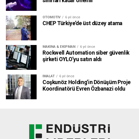
sınırları kadar önemli
OTOMOTIV
6 yıl önce
CHEP Türkiye’de üst düzey atama
MAKINA & EKIPMAN
6 yıl önce
Rockwell Automation siber güvenlik
şirketi OYLO’yu satın aldı
İMALAT
6 yıl önce
Coşkunöz Holding’in Dönüşüm Proje
Koordinatörü Evren Özbanazi oldu