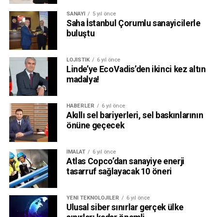
SANAYI
5 yıl önce
Saha İstanbul Çorumlu sanayicilerle
buluştu
LOJISTIK
6 yıl önce
Linde’ye EcoVadis’den ikinci kez altın
madalya!
HABERLER
6 yıl önce
Akıllı sel bariyerleri, sel baskınlarının
önüne geçecek
İMALAT
6 yıl önce
Atlas Copco’dan sanayiye enerji
tasarruf sağlayacak 10 öneri
YENI TEKNOLOJILER
6 yıl önce
Ulusal siber sınırlar gerçek ülke