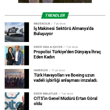
TRENDLER
MADENCILIK
7 yıl önce
İş Makinesi Sektörü Almanya’da
Buluşuyor
DIĞER GIDA & İÇECEK
7 yıl önce
Propolisi Türkiye’den Dünyaya İhraç
Eden Kadın
HABERLER
11 yıl önce
Türk Havayolları ve Boeing uzun
vadeli işbirliği anlaşması imzaladı.
DIĞER İMALATLAR
7 yıl önce
CITS’in Genel Müdürü Ertan Göral
oldu