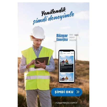
Hizmetleri A.Ş. bünyesinde yerine getiren Türk Loydu
Vakfı, fiziki alanlarının yeterliliği ve gelişmeye açık oluşu
ile büyüme yolunda hızla ilerliyor. Türk Loydu, Türkiye’nin
milli kuruluşudur. Yetkisi olan alanlar hemen hemen
Türkiye’nin ekonomisine katkı sağlayan sektörlerin
tamamını içermektedir ve IACS üyeliğimiz ile büyümenin,
gelişmenin ve ülkemize katkı sağlamanın faydası ve gururu
100. yılında Türkiye Cumhuriyeti’nindir.”