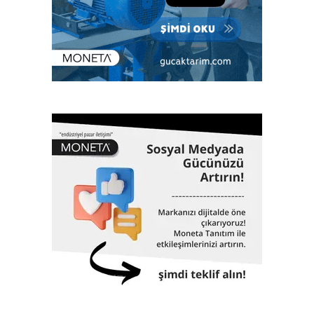
üzere enerjiden imalata, savunma sanayiinden lojistiğe
kadar tüm sektörlerde; klaslama, denetim, kalite yönetim
ve ileri mühendislik gibi birçok alanda hizmet veriyor. Çok
sayıda bilimsel ve teknik konferanslarda yer almanın yanı
sıra aynı zamanda eğitimler veriyor, çok sayıda öğrenciye
burs desteği sağlıyor. 1962 yılında Gemi Mühendisleri
Odası tarafından kurulan Türk Loydu bugüne kadar yaklaşık
3000 adet geminin klaslama hizmetinin yanı sıra, Türkiye
ekonomisinin can damarı olan dünyaya mal olmuş projelere
de imza atıyor. 61 yıllık tarihinde altmış biri aşkın dev proje,
Türk Loydu’nun da imzası ve çalışmalarıyla hayata geçti.
İstanbul Havalimanı, Akkuyu Nükleer Güç Santrali, Yavuz
Sultan Selim Köprüsü, Osman Gazi Köprüsü, 1915
Çanakkale Köprüsü, Yüksek Hızlı Tren, TCG Anadolu
Gemisi, Nene Hatun Sondaj Gemisi, Rize-Artvin Havalimanı,
birçok futbol stadyumu bunlardan sadece birkaçıdır.
Klaslama, yasal sertifikasyon, test, muayene,
belgelendirme ve onaylanmış kuruluş hizmetlerini 2017
yılından itibaren Türk Loydu Uygunluk Değerlendirme