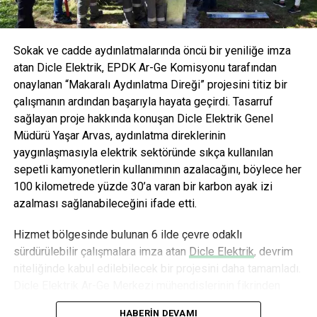
Sokak ve cadde aydınlatmalarında öncü bir yeniliğe imza
atan Dicle Elektrik, EPDK Ar-Ge Komisyonu tarafından
onaylanan “Makaralı Aydınlatma Direği” projesini titiz bir
çalışmanın ardından başarıyla hayata geçirdi. Tasarruf
sağlayan proje hakkında konuşan Dicle Elektrik Genel
Müdürü Yaşar Arvas, aydınlatma direklerinin
yaygınlaşmasıyla elektrik sektöründe sıkça kullanılan
sepetli kamyonetlerin kullanımının azalacağını, böylece her
100 kilometrede yüzde 30’a varan bir karbon ayak izi
azalması sağlanabileceğini ifade etti.
Hizmet bölgesinde bulunan 6 ilde çevre odaklı
sürdürülebilir çalışmalara imza atan
Dicle Elektrik
, devrim
niteliğinde kabul edilebilecek bir projesini daha tamamladı.
Dicle Elektrik Ar-Ge Merkezi mühendislerinin fikrinden
doğan ve 18 aylık titiz bir çalışmanın ardından hayata
HABERIN DEVAMI