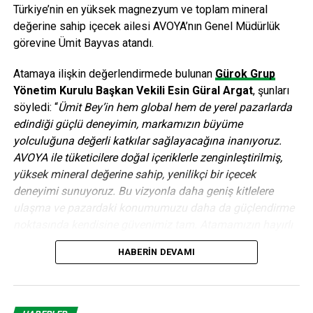
ÖNCEKI
Türkiye’nin en yüksek magnezyum ve toplam mineral
Çelik boru ihracatı yılın ilk yarısında 1 milyon tona
değerine sahip içecek ailesi AVOYA’nın Genel Müdürlük
yaklaştı
görevine Ümit Bayvas atandı.
Atamaya ilişkin değerlendirmede bulunan
Gürok Grup
editor
Yönetim Kurulu Başkan Vekili Esin Güral Argat
, şunları
söyledi: “
Ümit Bey’in hem global hem de yerel pazarlarda
edindiği güçlü deneyimin, markamızın büyüme
yolculuğuna değerli katkılar sağlayacağına inanıyoruz.
AVOYA ile tüketicilere doğal içeriklerle zenginleştirilmiş,
yüksek mineral değerine sahip, yenilikçi bir içecek
deneyimi sunuyoruz. Bu vizyonla daha geniş kitlelere
ulaşma ve pazardaki konumumuzu daha da güçlendirme
noktasında kendisine güvenimiz tam. Atamamızın hayırlı
ve uğurlu olmasını diliyoruz.”
HABERIN DEVAMI
Birçok önde gelen küresel FMCG ve içecek şirketinde üst
düzey yönetici olarak görev alan Ümit Bayvas, 30 yılı aşkın
kariyeri boyunca farklı ülkelerde büyük ölçekli ticari ve