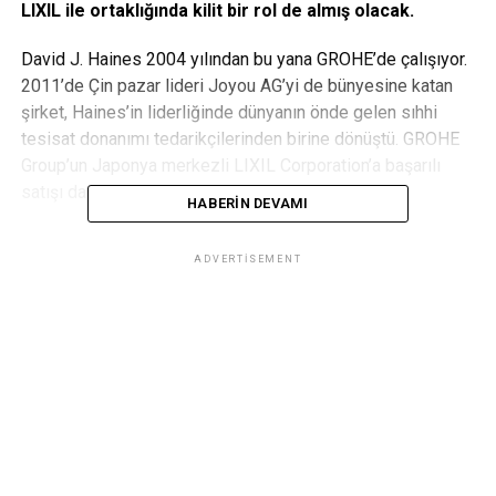
LIXIL ile ortaklığında kilit bir rol de almış olacak.
David J. Haines 2004 yılından bu yana GROHE’de çalışıyor.
2011’de Çin pazar lideri Joyou AG’yi de bünyesine katan
şirket, Haines’in liderliğinde dünyanın önde gelen sıhhi
tesisat donanımı tedarikçilerinden birine dönüştü. GROHE
Group’un Japonya merkezli LIXIL Corporation’a başarılı
satışı da yine Haines’in yönetiminde gerçekleşti.
HABERIN DEVAMI
LIXIL Corporation, Japonya’nın en büyük inşaat
ADVERTISEMENT
malzemeleri ve ev teçhizatları tedarikçisi olarak GROHE
Group’un da katkıda bulunduğu kapsamlı bir ürün ve hizmet
yelpazesi sunuyor. Bu ortaklık teknoloji ve tasarım
konusundaki sürekli uzmanlık alışverişinin yanı sıra farklı
dağıtım ağlarının birbirini tamamlayıcı şekilde
kullanılmasına ve her iki ortağın da kendi pazar
pozisyonlarını kalıcı bir şekilde güçlendirebilmesi anlamına
geliyor.