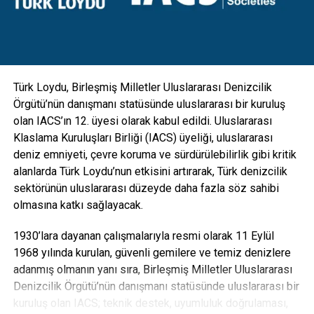
gibi ekipmanlarla da entegre edilebilecek esneklikte
tasarlanan direkler; hırsızlık benzeri olaylara maruz kalarak
zarar görmesini engellemek için vandal kilit sistemi ile
koruma altına alındı” diye konuştu.
Türk Loydu, Birleşmiş Milletler Uluslararası Denizcilik
Örgütü’nün danışmanı statüsünde uluslararası bir kuruluş
olan IACS’ın 12. üyesi olarak kabul edildi. Uluslararası
Klaslama Kuruluşları Birliği (IACS) üyeliği, uluslararası
deniz emniyeti, çevre koruma ve sürdürülebilirlik gibi kritik
alanlarda Türk Loydu’nun etkisini artırarak, Türk denizcilik
sektörünün uluslararası düzeyde daha fazla söz sahibi
olmasına katkı sağlayacak.
1930’lara dayanan çalışmalarıyla resmi olarak 11 Eylül
1968 yılında kurulan, güvenli gemilere ve temiz denizlere
adanmış olmanın yanı sıra, Birleşmiş Milletler Uluslararası
Denizcilik Örgütü’nün danışmanı statüsünde uluslararası bir
“Karbon ayak izi yüzde 30’a varan oranda azalacak”
kuruluş olan IACS; teknik destek, uyumluluk doğrulaması,