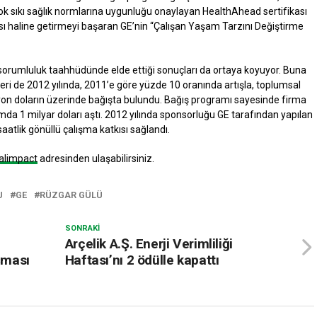
çok sıkı sağlık normlarına uygunluğu onaylayan HealthAhead sertifikası
ı haline getirmeyi başaran GE’nin “Çalışan Yaşam Tarzını Değiştirme
 sorumluluk taahhüdünde elde ettiği sonuçları da ortaya koyuyor. Buna
ileri de 2012 yılında, 2011’e göre yüzde 10 oranında artışla, toplumsal
lyon doların üzerinde bağışta bulundu. Bağış programı sayesinde firma
mda 1 milyar doları aştı. 2012 yılında sponsorluğu GE tarafından yapılan
aatlik gönüllü çalışma katkısı sağlandı.
alimpact
adresinden ulaşabilirsiniz.
U
GE
RÜZGAR GÜLÜ
SONRAKI
Arçelik A.Ş. Enerji Verimliliği
şması
Haftası’nı 2 ödülle kapattı