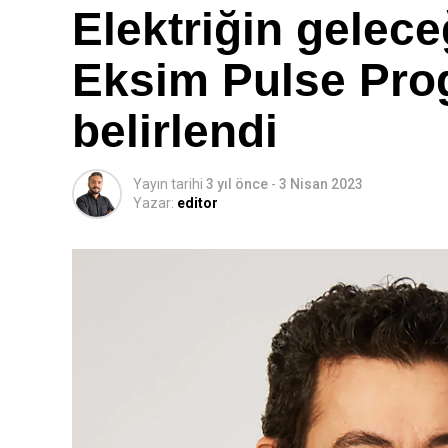
Elektriğin gelece
Eksim Pulse Pro
belirlendi
Yayın tarihi
3 yıl önce
-
3 Nisan 2023
Yazar:
editor