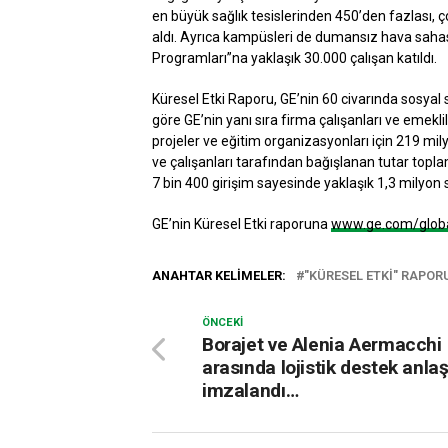
en büyük sağlık tesislerinden 450’den fazlası, 
aldı. Ayrıca kampüsleri de dumansız hava sahas
Programları”na yaklaşık 30.000 çalışan katıldı.
Küresel Etki Raporu, GE’nin 60 civarında sosyal
göre GE’nin yanı sıra firma çalışanları ve emekl
projeler ve eğitim organizasyonları için 219 mi
ve çalışanları tarafından bağışlanan tutar topla
7 bin 400 girişim sayesinde yaklaşık 1,3 milyon s
GE’nin Küresel Etki raporuna
www.ge.com/glob
ANAHTAR KELIMELER:
"KÜRESEL ETKI" RAPOR
ÖNCEKI
Borajet ve Alenia Aermacchi
arasında lojistik destek anla
imzalandı…