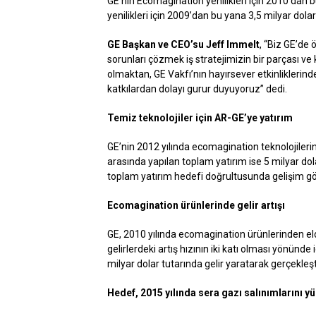
GE’nin Ecomagination yenilikleri için 2010’dan b
yenilikleri için 2009’dan bu yana 3,5 milyar dolarl
GE Başkan ve CEO’su Jeff Immelt
, “Biz GE’de 
sorunları çözmek iş stratejimizin bir parçası 
olmaktan, GE Vakfı’nın hayırsever etkinliklerind
katkılardan dolayı gurur duyuyoruz” dedi.
Temiz teknolojiler için AR-GE’ye yatırım
GE’nin 2012 yılında ecomagination teknolojilerine
arasında yapılan toplam yatırım ise 5 milyar do
toplam yatırım hedefi doğrultusunda gelişim gö
Ecomagination ürünlerinde gelir artışı
GE, 2010 yılında
ecomagination ürünlerinden elde 
gelirlerdeki artış hızının iki katı olması yönünde
milyar dolar tutarında gelir yaratarak gerçekleşt
Hedef,
2015 yılında sera gazı salınımlarını 