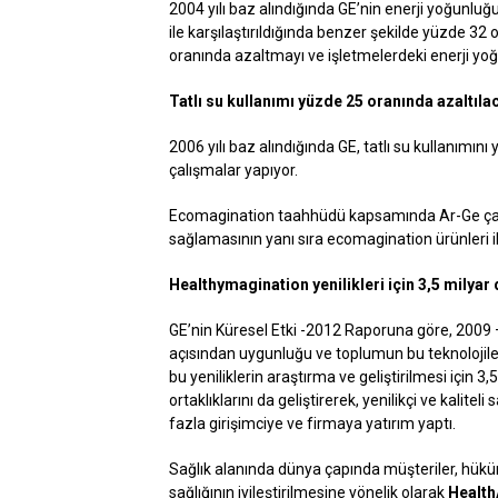
2004 yılı baz alındığında GE’nin enerji yoğunluğ
ile karşılaştırıldığında benzer şekilde yüzde 32 
oranında azaltmayı ve işletmelerdeki enerji y
Tatlı su kullanımı yüzde 25 oranında azaltıla
2006 yılı baz alındığında GE, tatlı su kullanımın
çalışmalar yapıyor.
Ecomagination taahhüdü kapsamında Ar-Ge çalış
sağlamasının yanı sıra ecomagination ürünleri il
Healthymagination yenilikleri için 3,5 milyar 
GE’nin Küresel Etki -2012 Raporuna göre, 2009 – 
açısından uygunluğu ve toplumun bu teknolojiler
bu yeniliklerin araştırma ve geliştirilmesi için 3,
ortaklıklarını da geliştirerek, yenilikçi ve kalitel
fazla girişimciye ve firmaya yatırım yaptı.
Sağlık alanında dünya çapında müşteriler, hükümetl
sağlığının iyileştirilmesine yönelik olarak
Health