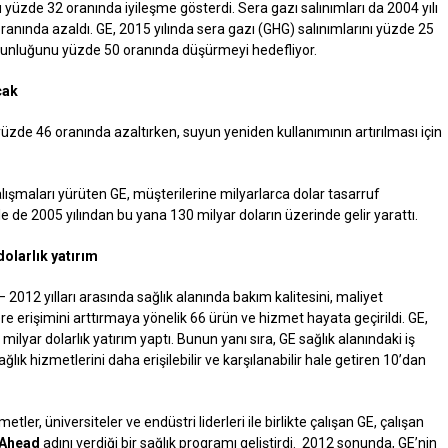
u
yüzde 32 oranında iyileşme gösterdi. Sera gazı salınımları da 2004 yılı
oranında azaldı. GE, 2015 yılında sera gazı (GHG) salınımlarını yüzde 25
oğunluğunu
yüzde 50 oranında düşürmeyi hedefliyor.
cak
ı yüzde 46 oranında azaltırken, suyun yeniden kullanımının artırılması için
maları yürüten GE, müşterilerine milyarlarca dolar tasarruf
e de 2005 yılından bu yana 130 milyar doların üzerinde gelir yarattı.
dolarlık yatırım
2012 yılları arasında sağlık alanında bakım kalitesini, maliyet
e erişimini arttırmaya yönelik 66 ürün ve hizmet hayata geçirildi. GE,
5 milyar dolarlık yatırım yaptı. Bunun yanı sıra, GE sağlık alanındaki iş
i sağlık hizmetlerini daha erişilebilir ve karşılanabilir hale getiren 10’dan
er, üniversiteler ve endüstri liderleri ile birlikte çalışan GE, çalışan
Ahead
adını verdiği bir sağlık programı geliştirdi. 2012 sonunda, GE’nin