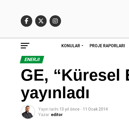
KONULAR
PROJE RAPORLARI
ENERJI
GE, “Küresel 
yayınladı
Yayın tarihi
13 yıl önce
-
11 Ocak 2014
Yazar:
editor