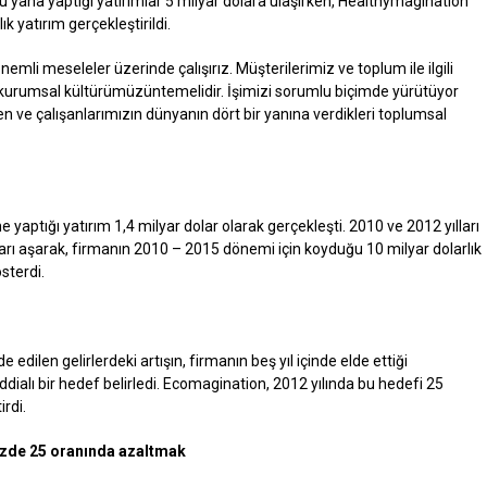
u yana yaptığı yatırımlar 5 milyar dolara ulaşırken, Healthymagination
ık yatırım gerçekleştirildi.
önemli meseleler üzerinde çalışırız. Müşterilerimiz ve toplum ile ilgili
ve kurumsal kültürümüzüntemelidir. İşimizi sorumlu biçimde yürütüyor
en ve çalışanlarımızın dünyanın dört bir yanına verdikleri toplumsal
 yaptığı yatırım 1,4 milyar dolar olarak gerçekleşti. 2010 ve 2012 yılları
ları aşarak, firmanın 2010 – 2015 dönemi için koyduğu 10 milyar dolarlık
sterdi.
edilen gelirlerdeki artışın, firmanın beş yıl içinde elde ettiği
 iddialı bir hedef belirledi. Ecomagination, 2012 yılında bu hedefi 25
irdi.
yüzde 25 oranında azaltmak