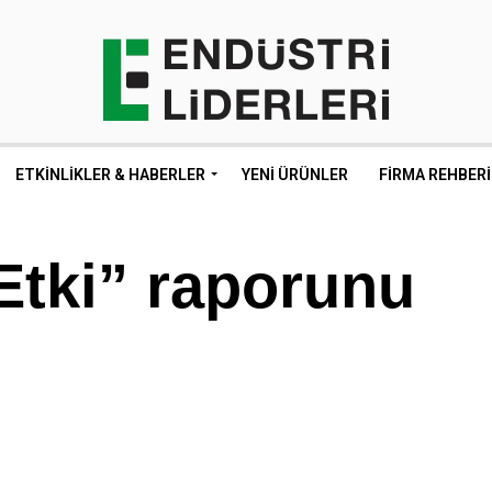
ETKINLIKLER & HABERLER
YENI ÜRÜNLER
FIRMA REHBERI
Etki” raporunu