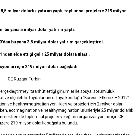
n 8,5 milyar dolarlık yatırım yaptı; toplumsal projelere 219 milyon
n bu yana 5 milyar dolar yatırım yaptı.
9’dan bu yana 3,5 milyar dolar yatırım gerçekleştirdi.
nden elde ettiği gelir 25 milyar dolara ulaştı.
yonları için 219 milyon dolar bağışladı.
erçekleştirmeyi taahhüt ettiği girişimler ile sosyal sorumluluk
t ve ölçülebilir faydalarının ortaya konduğu “Küresel Etkimiz – 2012”
on ve healthymagination yenilikleri ve projeleri için 2 milyar dolar
rken, ecomagination ve healthymagination ürünleriyle 25 milyar dolarlık
ve emeklileri de toplumsal projeler ve eğitim organizasyonları için GE
üzere 219 milyon dolarlık bağışta bulundu.