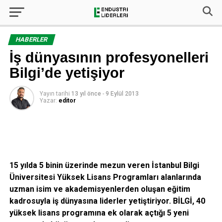
HABERLER
İş dünyasının profesyonelleri
Bilgi’de yetişiyor
Yayın tarihi
13 yıl önce
-
9 Eylül 2013
Yazar:
editor
15 yılda 5 binin üzerinde mezun veren İstanbul Bilgi
Üniversitesi Yüksek Lisans Programları alanlarında
uzman isim
ve akademisyenlerden oluşan eğitim
kadrosuyla
iş dünyasına liderler yetiştiriyor.
BİLGİ, 40
yüksek lisans programına ek olarak açtığı 5 yeni