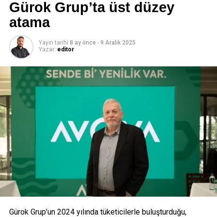
çalışmayı hedefleyenlere uzaktan eğitim imkanı tanıyor.
Gürok Grup’ta üst düzey
atama
Lisansüstü programları ile ilgili daha fazla bilgi için:
http://graduate.bilgi.edu.tr/tr/
Yayın tarihi
8 ay önce
-
9 Aralık 2025
Yazar:
editor
ANAHTAR KELIMELER:
İSTANBUL BILGI ÜNIVERSITESI YÜKSEK LISANS PROGRAMLARI
Ş DÜNYASININ PROFESYONELLERI
SONRAKI
Sezon Pirinç lisanslı depoculuk yatırımı için kolları
sıvadı
ÖNCEKI
Çelik ihracatımızda Ortadoğu geriliyor, Uzakdoğu
pazarı büyüyor
editor
Gürok Grup’un 2024 yılında tüketicilerle buluşturduğu,