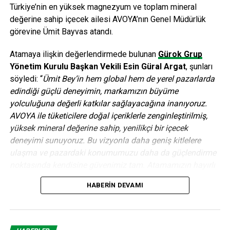
Türkiye’nin en yüksek magnezyum ve toplam mineral
değerine sahip içecek ailesi AVOYA’nın Genel Müdürlük
görevine Ümit Bayvas atandı.
Atamaya ilişkin değerlendirmede bulunan
Gürok Grup
Yönetim Kurulu Başkan Vekili Esin Güral Argat
, şunları
söyledi: “
Ümit Bey’in hem global hem de yerel pazarlarda
edindiği güçlü deneyimin, markamızın büyüme
yolculuğuna değerli katkılar sağlayacağına inanıyoruz.
AVOYA ile tüketicilere doğal içeriklerle zenginleştirilmiş,
yüksek mineral değerine sahip, yenilikçi bir içecek
deneyimi sunuyoruz. Bu vizyonla daha geniş kitlelere
ulaşma ve pazardaki konumumuzu daha da güçlendirme
noktasında kendisine güvenimiz tam. Atamamızın hayırlı
ve uğurlu olmasını diliyoruz.”
HABERIN DEVAMI
Birçok önde gelen küresel FMCG ve içecek şirketinde üst
düzey yönetici olarak görev alan Ümit Bayvas, 30 yılı aşkın
kariyeri boyunca farklı ülkelerde büyük ölçekli ticari ve