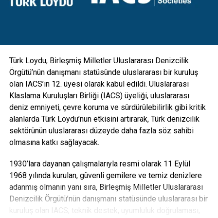
gibi ekipmanlarla da entegre edilebilecek esneklikte
tasarlanan direkler; hırsızlık benzeri olaylara maruz kalarak
zarar görmesini engellemek için vandal kilit sistemi ile
koruma altına alındı” diye konuştu.
Türk Loydu, Birleşmiş Milletler Uluslararası Denizcilik
Örgütü’nün danışmanı statüsünde uluslararası bir kuruluş
olan IACS’ın 12. üyesi olarak kabul edildi. Uluslararası
Klaslama Kuruluşları Birliği (IACS) üyeliği, uluslararası
deniz emniyeti, çevre koruma ve sürdürülebilirlik gibi kritik
alanlarda Türk Loydu’nun etkisini artırarak, Türk denizcilik
sektörünün uluslararası düzeyde daha fazla söz sahibi
olmasına katkı sağlayacak.
1930’lara dayanan çalışmalarıyla resmi olarak 11 Eylül
1968 yılında kurulan, güvenli gemilere ve temiz denizlere
adanmış olmanın yanı sıra, Birleşmiş Milletler Uluslararası
Denizcilik Örgütü’nün danışmanı statüsünde uluslararası bir
“Karbon ayak izi yüzde 30’a varan oranda azalacak”
kuruluş olan IACS; teknik destek, uyumluluk doğrulaması,