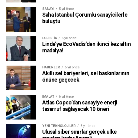
SANAYI
5 yıl önce
Saha İstanbul Çorumlu sanayicilerle
buluştu
LOJISTIK
6 yıl önce
Linde’ye EcoVadis’den ikinci kez altın
madalya!
HABERLER
6 yıl önce
Akıllı sel bariyerleri, sel baskınlarının
önüne geçecek
İMALAT
6 yıl önce
Atlas Copco’dan sanayiye enerji
tasarruf sağlayacak 10 öneri
YENI TEKNOLOJILER
6 yıl önce
Ulusal siber sınırlar gerçek ülke