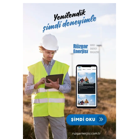
Hizmetleri A.Ş. bünyesinde yerine getiren Türk Loydu
Vakfı, fiziki alanlarının yeterliliği ve gelişmeye açık oluşu
ile büyüme yolunda hızla ilerliyor. Türk Loydu, Türkiye’nin
milli kuruluşudur. Yetkisi olan alanlar hemen hemen
Türkiye’nin ekonomisine katkı sağlayan sektörlerin
tamamını içermektedir ve IACS üyeliğimiz ile büyümenin,
gelişmenin ve ülkemize katkı sağlamanın faydası ve gururu
100. yılında Türkiye Cumhuriyeti’nindir.”