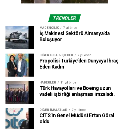
TRENDLER
MADENCILIK
7 yıl önce
İş Makinesi Sektörü Almanya’da
Buluşuyor
DIĞER GIDA & İÇECEK
7 yıl önce
Propolisi Türkiye’den Dünyaya İhraç
Eden Kadın
HABERLER
11 yıl önce
Türk Havayolları ve Boeing uzun
vadeli işbirliği anlaşması imzaladı.
DIĞER İMALATLAR
7 yıl önce
CITS’in Genel Müdürü Ertan Göral
oldu