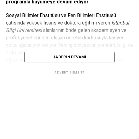
programla büyümeye devam ediyor.
Sosyal Bilimler Enstitüsü ve Fen Bilimleri Enstitüsü
çatısında yüksek lisans ve doktora eğitimi veren
İstanbul
Bilgi Üniversitesi
alanlarının önde gelen akademisyen ve
profesyonellerinden oluşan öğretim kadrosuyla kariyer
yolculuğuna yön veriyor. Yeni iş dünyasının yönetim, bilgi ve
ilişki süreçlerine uyum sağlayan programlarıyla
HABERIN DEVAMI
öğrencilerinin hedeflerine hızla ilerlemesini amaçlayan
BİLGİ’de yüksek lisans bölümlerine kayıtlar devam ediyor.
ADVERTISEMENT
Kariyer yolculuğunda yeni bölümler
İstanbul Bilgi Üniversitesi bu yıl
Bankacılık ve Finans
Online Uzaktan Eğitimi
,
Pazarlama (İngilizce)
,
Mimarlık
Tarihi Teorisi ve Eleştirisi
,
Elektrik – Elektronik
Mühendisliği
ve
Akıllı Sistemler Mühendisliği
olmak
üzere beş yeni yüksek lisans bölümü açtı.
Elektrik-Elektronik Mühendisliği, İngilizce Pazarlama