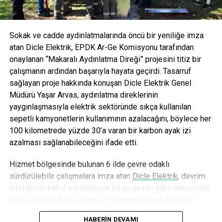
Sokak ve cadde aydınlatmalarında öncü bir yeniliğe imza
atan Dicle Elektrik, EPDK Ar-Ge Komisyonu tarafından
onaylanan “Makaralı Aydınlatma Direği” projesini titiz bir
çalışmanın ardından başarıyla hayata geçirdi. Tasarruf
sağlayan proje hakkında konuşan Dicle Elektrik Genel
Müdürü Yaşar Arvas, aydınlatma direklerinin
yaygınlaşmasıyla elektrik sektöründe sıkça kullanılan
sepetli kamyonetlerin kullanımının azalacağını, böylece her
100 kilometrede yüzde 30’a varan bir karbon ayak izi
azalması sağlanabileceğini ifade etti.
Hizmet bölgesinde bulunan 6 ilde çevre odaklı
sürdürülebilir çalışmalara imza atan
Dicle Elektrik
, devrim
niteliğinde kabul edilebilecek bir projesini daha tamamladı.
Dicle Elektrik Ar-Ge Merkezi mühendislerinin fikrinden
doğan ve 18 aylık titiz bir çalışmanın ardından hayata
HABERIN DEVAMI