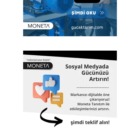
üzere enerjiden imalata, savunma sanayiinden lojistiğe
kadar tüm sektörlerde; klaslama, denetim, kalite yönetim
ve ileri mühendislik gibi birçok alanda hizmet veriyor. Çok
sayıda bilimsel ve teknik konferanslarda yer almanın yanı
sıra aynı zamanda eğitimler veriyor, çok sayıda öğrenciye
burs desteği sağlıyor. 1962 yılında Gemi Mühendisleri
Odası tarafından kurulan Türk Loydu bugüne kadar yaklaşık
3000 adet geminin klaslama hizmetinin yanı sıra, Türkiye
ekonomisinin can damarı olan dünyaya mal olmuş projelere
de imza atıyor. 61 yıllık tarihinde altmış biri aşkın dev proje,
Türk Loydu’nun da imzası ve çalışmalarıyla hayata geçti.
İstanbul Havalimanı, Akkuyu Nükleer Güç Santrali, Yavuz
Sultan Selim Köprüsü, Osman Gazi Köprüsü, 1915
Çanakkale Köprüsü, Yüksek Hızlı Tren, TCG Anadolu
Gemisi, Nene Hatun Sondaj Gemisi, Rize-Artvin Havalimanı,
birçok futbol stadyumu bunlardan sadece birkaçıdır.
Klaslama, yasal sertifikasyon, test, muayene,
belgelendirme ve onaylanmış kuruluş hizmetlerini 2017
yılından itibaren Türk Loydu Uygunluk Değerlendirme