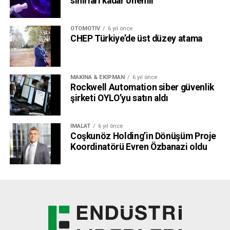
sınırları kadar önemli
OTOMOTIV
6 yıl önce
CHEP Türkiye’de üst düzey atama
MAKINA & EKIPMAN
6 yıl önce
Rockwell Automation siber güvenlik
şirketi OYLO’yu satın aldı
İMALAT
6 yıl önce
Coşkunöz Holding’in Dönüşüm Proje
Koordinatörü Evren Özbanazi oldu