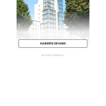
HABERIN DEVAMI
ADVERTISEMENT
Michael Göhner ile birlikte şirket müdürü olarak AIT
Endüstriyel Sistemler San. ve Tic. Ltd. Şti.’nin
sorumluluğunu üstlenen Michael Gauch, “Sayın Bülent
Kaplan’ın da aramıza katılması ile müşterilerimize artık
sahada çok daha iyi hizmet verebilecek, son derece
nitelikli satış personeline sahibiz” diye açıklamada
bulundu.