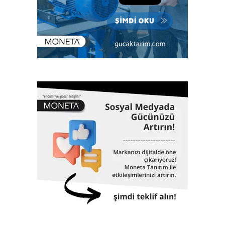
üzere enerjiden imalata, savunma sanayiinden lojistiğe
kadar tüm sektörlerde; klaslama, denetim, kalite yönetim
ve ileri mühendislik gibi birçok alanda hizmet veriyor. Çok
sayıda bilimsel ve teknik konferanslarda yer almanın yanı
sıra aynı zamanda eğitimler veriyor, çok sayıda öğrenciye
burs desteği sağlıyor. 1962 yılında Gemi Mühendisleri
Odası tarafından kurulan Türk Loydu bugüne kadar yaklaşık
3000 adet geminin klaslama hizmetinin yanı sıra, Türkiye
ekonomisinin can damarı olan dünyaya mal olmuş projelere
de imza atıyor. 61 yıllık tarihinde altmış biri aşkın dev proje,
Türk Loydu’nun da imzası ve çalışmalarıyla hayata geçti.
İstanbul Havalimanı, Akkuyu Nükleer Güç Santrali, Yavuz
Sultan Selim Köprüsü, Osman Gazi Köprüsü, 1915
Çanakkale Köprüsü, Yüksek Hızlı Tren, TCG Anadolu
Gemisi, Nene Hatun Sondaj Gemisi, Rize-Artvin Havalimanı,
birçok futbol stadyumu bunlardan sadece birkaçıdır.
Klaslama, yasal sertifikasyon, test, muayene,
belgelendirme ve onaylanmış kuruluş hizmetlerini 2017
yılından itibaren Türk Loydu Uygunluk Değerlendirme