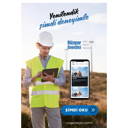
Hizmetleri A.Ş. bünyesinde yerine getiren Türk Loydu
Vakfı, fiziki alanlarının yeterliliği ve gelişmeye açık oluşu
ile büyüme yolunda hızla ilerliyor. Türk Loydu, Türkiye’nin
milli kuruluşudur. Yetkisi olan alanlar hemen hemen
Türkiye’nin ekonomisine katkı sağlayan sektörlerin
tamamını içermektedir ve IACS üyeliğimiz ile büyümenin,
gelişmenin ve ülkemize katkı sağlamanın faydası ve gururu
100. yılında Türkiye Cumhuriyeti’nindir.”