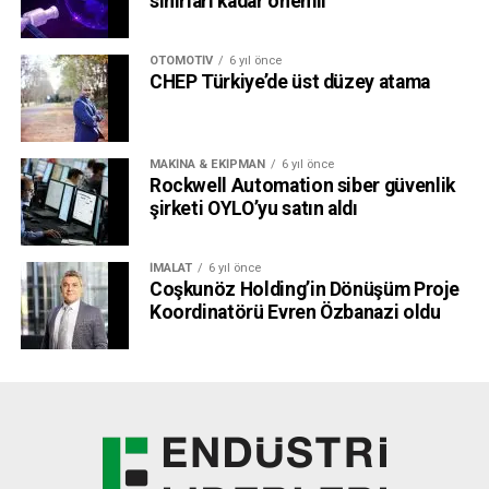
sınırları kadar önemli
OTOMOTIV
6 yıl önce
CHEP Türkiye’de üst düzey atama
MAKINA & EKIPMAN
6 yıl önce
Rockwell Automation siber güvenlik
şirketi OYLO’yu satın aldı
İMALAT
6 yıl önce
Coşkunöz Holding’in Dönüşüm Proje
Koordinatörü Evren Özbanazi oldu