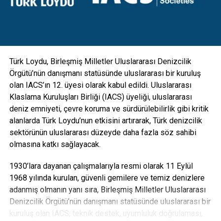
gibi ekipmanlarla da entegre edilebilecek esneklikte
tasarlanan direkler; hırsızlık benzeri olaylara maruz kalarak
zarar görmesini engellemek için vandal kilit sistemi ile
koruma altına alındı” diye konuştu.
Türk Loydu, Birleşmiş Milletler Uluslararası Denizcilik
Örgütü’nün danışmanı statüsünde uluslararası bir kuruluş
olan IACS’ın 12. üyesi olarak kabul edildi. Uluslararası
Klaslama Kuruluşları Birliği (IACS) üyeliği, uluslararası
deniz emniyeti, çevre koruma ve sürdürülebilirlik gibi kritik
alanlarda Türk Loydu’nun etkisini artırarak, Türk denizcilik
sektörünün uluslararası düzeyde daha fazla söz sahibi
olmasına katkı sağlayacak.
1930’lara dayanan çalışmalarıyla resmi olarak 11 Eylül
1968 yılında kurulan, güvenli gemilere ve temiz denizlere
adanmış olmanın yanı sıra, Birleşmiş Milletler Uluslararası
Denizcilik Örgütü’nün danışmanı statüsünde uluslararası bir
“Karbon ayak izi yüzde 30’a varan oranda azalacak”
kuruluş olan IACS; teknik destek, uyumluluk doğrulaması,