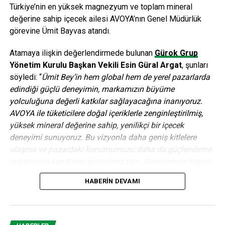
almaktadır.
Türkiye’nin en yüksek magnezyum ve toplam mineral
değerine sahip içecek ailesi AVOYA’nın Genel Müdürlük
görevine Ümit Bayvas atandı.
Daha fazla bilgiyi ve ücretsiz kullanıma sunulan resimlere
Atamaya ilişkin değerlendirmede bulunan
Gürok Grup
www.AIT.de
adresinden ulaşabilirsiniz.
Yönetim Kurulu Başkan Vekili Esin Güral Argat
, şunları
söyledi: “
Ümit Bey’in hem global hem de yerel pazarlarda
ANAHTAR KELIMELER:
AIT GOEHNER
edindiği güçlü deneyimin, markamızın büyüme
E KIMLIK TANIMLAMA SISTEMLERI
GÖRSEL KONTROL
yolculuğuna değerli katkılar sağlayacağına inanıyoruz.
SONRAKI
AVOYA ile tüketicilere doğal içeriklerle zenginleştirilmiş,
“2013 Kadınlarla Güçlendirilmiş Yönetim Kurulu
yüksek mineral değerine sahip, yenilikçi bir içecek
Ödülü” Turcas Petrol’ün
deneyimi sunuyoruz. Bu vizyonla daha geniş kitlelere
ÖNCEKI
ulaşma ve pazardaki konumumuzu daha da güçlendirme
Tarım sektörünün önde gelen markaları TÜYAP’ta
noktasında kendisine güvenimiz tam. Atamamızın hayırlı
buluşuyor…
ve uğurlu olmasını diliyoruz.”
HABERIN DEVAMI
Birçok önde gelen küresel FMCG ve içecek şirketinde üst
editor
düzey yönetici olarak görev alan Ümit Bayvas, 30 yılı aşkın
kariyeri boyunca farklı ülkelerde büyük ölçekli ticari ve