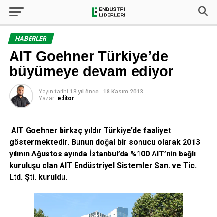
HABERLER
AIT Goehner Türkiye’de
büyümeye devam ediyor
Yayın tarihi
13 yıl önce
-
18 Kasım 2013
Yazar:
editor
AIT Goehner birkaç yıldır Türkiye’de faaliyet
göstermektedir. Bunun doğal bir sonucu olarak 2013
yılının Ağustos ayında İstanbul’da %100 AIT’nin bağlı
kuruluşu olan AIT Endüstriyel Sistemler San. ve Tic.
Ltd. Şti. kuruldu.