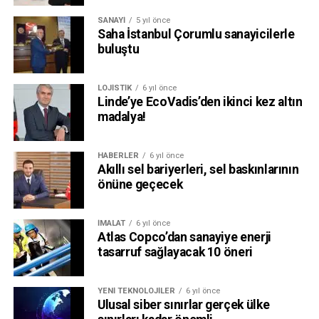
SANAYI
5 yıl önce
Saha İstanbul Çorumlu sanayicilerle
buluştu
LOJISTIK
6 yıl önce
Linde’ye EcoVadis’den ikinci kez altın
madalya!
HABERLER
6 yıl önce
Akıllı sel bariyerleri, sel baskınlarının
önüne geçecek
İMALAT
6 yıl önce
Atlas Copco’dan sanayiye enerji
tasarruf sağlayacak 10 öneri
YENI TEKNOLOJILER
6 yıl önce
Ulusal siber sınırlar gerçek ülke