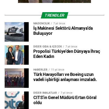
TRENDLER
MADENCILIK
7 yıl önce
İş Makinesi Sektörü Almanya’da
Buluşuyor
DIĞER GIDA & İÇECEK
7 yıl önce
Propolisi Türkiye’den Dünyaya İhraç
Eden Kadın
HABERLER
11 yıl önce
Türk Havayolları ve Boeing uzun
vadeli işbirliği anlaşması imzaladı.
DIĞER İMALATLAR
7 yıl önce
CITS’in Genel Müdürü Ertan Göral
oldu