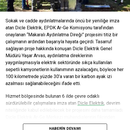
Sokak ve cadde aydınlatmalarında öncü bir yeniliğe imza
atan Dicle Elektrik, EPDK Ar-Ge Komisyonu tarafından
onaylanan “Makaralı Aydınlatma Direği” projesini titiz bir
çalışmanın ardından başarıyla hayata geçirdi. Tasarruf
sağlayan proje hakkında konuşan Dicle Elektrik Genel
Müdürü Yaşar Arvas, aydınlatma direklerinin
yaygınlaşmasıyla elektrik sektöründe sıkça kullanılan
sepetli kamyonetlerin kullanımının azalacağını, böylece her
100 kilometrede yüzde 30’a varan bir karbon ayak izi
azalması sağlanabileceğini ifade etti.
Hizmet bölgesinde bulunan 6 ilde çevre odaklı
sürdürülebilir çalışmalara imza atan
Dicle Elektrik
, devrim
niteliğinde kabul edilebilecek bir projesini daha tamamladı.
Dicle Elektrik Ar-Ge Merkezi mühendislerinin fikrinden
doğan ve 18 aylık titiz bir çalışmanın ardından hayata
HABERIN DEVAMI