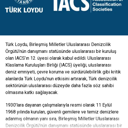
donatıldı. Aydınlatmanın yanı sıra kamera, GSM, hoparlör
gibi ekipmanlarla da entegre edilebilecek esneklikte
tasarlanan direkler; hırsızlık benzeri olaylara maruz kalarak
zarar görmesini engellemek için vandal kilit sistemi ile
koruma altına alındı” diye konuştu.
Türk Loydu, Birleşmiş Milletler Uluslararası Denizcilik
Örgütü’nün danışmanı statüsünde uluslararası bir kuruluş
olan IACS’ın 12. üyesi olarak kabul edildi. Uluslararası
Klaslama Kuruluşları Birliği (IACS) üyeliği, uluslararası
deniz emniyeti, çevre koruma ve sürdürülebilirlik gibi kritik
alanlarda Türk Loydu’nun etkisini artırarak, Türk denizcilik
sektörünün uluslararası düzeyde daha fazla söz sahibi
olmasına katkı sağlayacak.
1930’lara dayanan çalışmalarıyla resmi olarak 11 Eylül
1968 yılında kurulan, güvenli gemilere ve temiz denizlere
adanmış olmanın yanı sıra, Birleşmiş Milletler Uluslararası
Denizcilik Örgütü’nün danışmanı statüsünde uluslararası bir