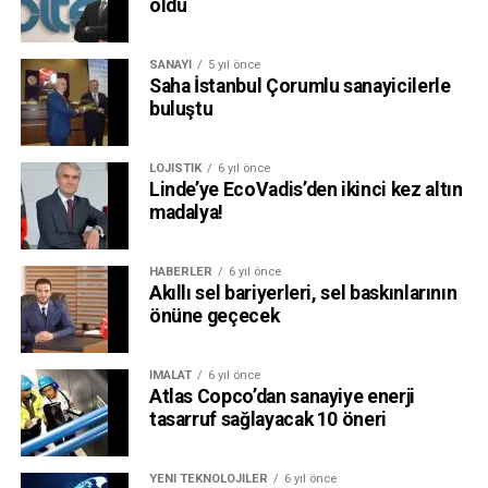
oldu
SANAYI
5 yıl önce
Saha İstanbul Çorumlu sanayicilerle
buluştu
LOJISTIK
6 yıl önce
Linde’ye EcoVadis’den ikinci kez altın
madalya!
HABERLER
6 yıl önce
Akıllı sel bariyerleri, sel baskınlarının
önüne geçecek
İMALAT
6 yıl önce
Atlas Copco’dan sanayiye enerji
tasarruf sağlayacak 10 öneri
YENI TEKNOLOJILER
6 yıl önce