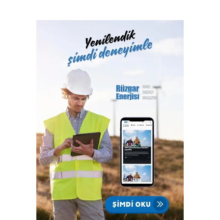
belgelendirme ve onaylanmış kuruluş hizmetlerini 2017
yılından itibaren Türk Loydu Uygunluk Değerlendirme
Hizmetleri A.Ş. bünyesinde yerine getiren Türk Loydu
Vakfı, fiziki alanlarının yeterliliği ve gelişmeye açık oluşu
ile büyüme yolunda hızla ilerliyor. Türk Loydu, Türkiye’nin
milli kuruluşudur. Yetkisi olan alanlar hemen hemen
Türkiye’nin ekonomisine katkı sağlayan sektörlerin
tamamını içermektedir ve IACS üyeliğimiz ile büyümenin,
gelişmenin ve ülkemize katkı sağlamanın faydası ve gururu
100. yılında Türkiye Cumhuriyeti’nindir.”