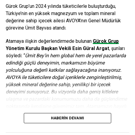
Gürok Grup’un 2024 yılında tüketicilerle buluşturduğu,
BIS hakkında:
Türkiye’nin en yüksek magnezyum ve toplam mineral
değerine sahip içecek ailesi AVOYA’nın Genel Müdürlük
1994 yılında kurulan BIS, paket uygulama çözümlerinin yanı
görevine Ümit Bayvas atandı.
sıra kişiselleştirilmiş yazılım geliştirme, framework,
entegrasyon, ve danışmanlık hizmetleri sunan lider
Atamaya ilişkin değerlendirmede bulunan
Gürok Grup
teknoloji ve servis sağlayıcısıdır. BIS, organizasyonel
Yönetim Kurulu Başkan Vekili Esin Güral Argat
, şunları
anlamda dört ana iş biriminden oluşmaktadır; Bankacılık &
söyledi: “
Ümit Bey’in hem global hem de yerel pazarlarda
Sermaye Piyasaları, Faktoring, Krediler ve Finans dışı
edindiği güçlü deneyimin, markamızın büyüme
yazılımlar. BIS, müşterileri ile tüm süreç boyunca işbirliği
yolculuğuna değerli katkılar sağlayacağına inanıyoruz.
içinde çalışmayı ilke edinmiş, konusunda uzman 80’in
AVOYA ile tüketicilere doğal içeriklerle zenginleştirilmiş,
üzerinde çalışana sahiptir. Bugün, 50’den fazla kurum,
yüksek mineral değerine sahip, yenilikçi bir içecek
yaşamsal iş çözümleri için BIS’i ana iş ortağı olarak
deneyimi sunuyoruz. Bu vizyonla daha geniş kitlelere
seçmiştir.Detaylı bilgi için lütfen websitesini ziyaret edin
ulaşma ve pazardaki konumumuzu daha da güçlendirme
www.biscozum.com
noktasında kendisine güvenimiz tam. Atamamızın hayırlı
ve uğurlu olmasını diliyoruz.”
HABERIN DEVAMI
ANAHTAR KELIMELER:
BIS
BT PAZARI
UNI SYSTEMS
Birçok önde gelen küresel FMCG ve içecek şirketinde üst
SONRAKI
düzey yönetici olarak görev alan Ümit Bayvas, 30 yılı aşkın