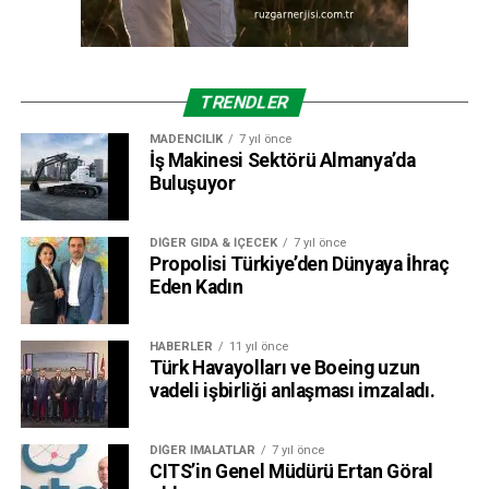
TRENDLER
MADENCILIK
7 yıl önce
İş Makinesi Sektörü Almanya’da
Buluşuyor
DIĞER GIDA & İÇECEK
7 yıl önce
Propolisi Türkiye’den Dünyaya İhraç
Eden Kadın
HABERLER
11 yıl önce
Türk Havayolları ve Boeing uzun
vadeli işbirliği anlaşması imzaladı.
DIĞER İMALATLAR
7 yıl önce
CITS’in Genel Müdürü Ertan Göral