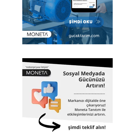
“Günümüzde Türk Loydu, denizcilik sektörü başta olmak
üzere enerjiden imalata, savunma sanayiinden lojistiğe
kadar tüm sektörlerde; klaslama, denetim, kalite yönetim
ve ileri mühendislik gibi birçok alanda hizmet veriyor. Çok
sayıda bilimsel ve teknik konferanslarda yer almanın yanı
sıra aynı zamanda eğitimler veriyor, çok sayıda öğrenciye
burs desteği sağlıyor. 1962 yılında Gemi Mühendisleri
Odası tarafından kurulan Türk Loydu bugüne kadar yaklaşık
3000 adet geminin klaslama hizmetinin yanı sıra, Türkiye
ekonomisinin can damarı olan dünyaya mal olmuş projelere
de imza atıyor. 61 yıllık tarihinde altmış biri aşkın dev proje,
Türk Loydu’nun da imzası ve çalışmalarıyla hayata geçti.
İstanbul Havalimanı, Akkuyu Nükleer Güç Santrali, Yavuz
Sultan Selim Köprüsü, Osman Gazi Köprüsü, 1915
Çanakkale Köprüsü, Yüksek Hızlı Tren, TCG Anadolu
Gemisi, Nene Hatun Sondaj Gemisi, Rize-Artvin Havalimanı,
birçok futbol stadyumu bunlardan sadece birkaçıdır.
Klaslama, yasal sertifikasyon, test, muayene,