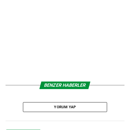
kutluyorum.”
ANAHTAR KELIMELER:
RAMAZAN BAYRAMI MESAJI
ÜGİAD ANKARA VE ASİAD BAŞKANI BARIŞ AYDIN
SONRAKI
LC Waikiki 2013 yılını başarılarla dolduruyor
ÖNCEKI
ATO yönetiminden Cumhurbaşkanı Gül’e ziyaret
BENZER HABERLER
editor
YORUM YAP