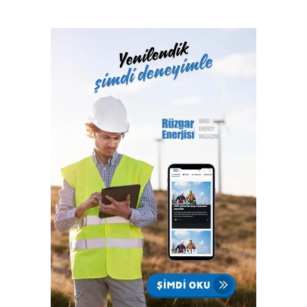
belgelendirme ve onaylanmış kuruluş hizmetlerini 2017
yılından itibaren Türk Loydu Uygunluk Değerlendirme
Hizmetleri A.Ş. bünyesinde yerine getiren Türk Loydu
Vakfı, fiziki alanlarının yeterliliği ve gelişmeye açık oluşu
ile büyüme yolunda hızla ilerliyor. Türk Loydu, Türkiye’nin
milli kuruluşudur. Yetkisi olan alanlar hemen hemen
Türkiye’nin ekonomisine katkı sağlayan sektörlerin
tamamını içermektedir ve IACS üyeliğimiz ile büyümenin,
gelişmenin ve ülkemize katkı sağlamanın faydası ve gururu
100. yılında Türkiye Cumhuriyeti’nindir.”