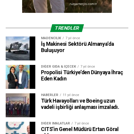
TRENDLER
MADENCILIK
7 yıl önce
İş Makinesi Sektörü Almanya’da
Buluşuyor
DIĞER GIDA & İÇECEK
7 yıl önce
Propolisi Türkiye’den Dünyaya İhraç
Eden Kadın
HABERLER
11 yıl önce
Türk Havayolları ve Boeing uzun
vadeli işbirliği anlaşması imzaladı.
DIĞER İMALATLAR
7 yıl önce
CITS’in Genel Müdürü Ertan Göral