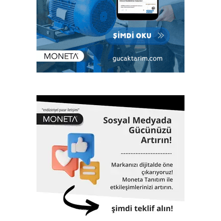
“Günümüzde Türk Loydu, denizcilik sektörü başta olmak
üzere enerjiden imalata, savunma sanayiinden lojistiğe
kadar tüm sektörlerde; klaslama, denetim, kalite yönetim
ve ileri mühendislik gibi birçok alanda hizmet veriyor. Çok
sayıda bilimsel ve teknik konferanslarda yer almanın yanı
sıra aynı zamanda eğitimler veriyor, çok sayıda öğrenciye
burs desteği sağlıyor. 1962 yılında Gemi Mühendisleri
Odası tarafından kurulan Türk Loydu bugüne kadar yaklaşık
3000 adet geminin klaslama hizmetinin yanı sıra, Türkiye
ekonomisinin can damarı olan dünyaya mal olmuş projelere
de imza atıyor. 61 yıllık tarihinde altmış biri aşkın dev proje,
Türk Loydu’nun da imzası ve çalışmalarıyla hayata geçti.
İstanbul Havalimanı, Akkuyu Nükleer Güç Santrali, Yavuz
Sultan Selim Köprüsü, Osman Gazi Köprüsü, 1915
Çanakkale Köprüsü, Yüksek Hızlı Tren, TCG Anadolu
Gemisi, Nene Hatun Sondaj Gemisi, Rize-Artvin Havalimanı,
birçok futbol stadyumu bunlardan sadece birkaçıdır.
Klaslama, yasal sertifikasyon, test, muayene,