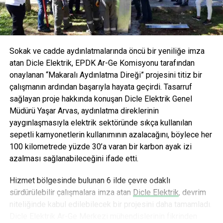
AVOYA hem maden suyu hem de mineralli gazlı içecek
kategorisinde devrim yaratmayı hedefliyor.
Sokak ve cadde aydınlatmalarında öncü bir yeniliğe imza
atan Dicle Elektrik, EPDK Ar-Ge Komisyonu tarafından
onaylanan “Makaralı Aydınlatma Direği” projesini titiz bir
çalışmanın ardından başarıyla hayata geçirdi. Tasarruf
sağlayan proje hakkında konuşan Dicle Elektrik Genel
Müdürü Yaşar Arvas, aydınlatma direklerinin
yaygınlaşmasıyla elektrik sektöründe sıkça kullanılan
sepetli kamyonetlerin kullanımının azalacağını, böylece her
100 kilometrede yüzde 30’a varan bir karbon ayak izi
azalması sağlanabileceğini ifade etti.
Hizmet bölgesinde bulunan 6 ilde çevre odaklı
sürdürülebilir çalışmalara imza atan
Dicle Elektrik
, devrim
niteliğinde kabul edilebilecek bir projesini daha tamamladı.
Dicle Elektrik Ar-Ge Merkezi mühendislerinin fikrinden