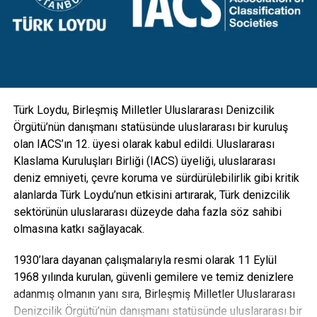
donatıldı. Aydınlatmanın yanı sıra kamera, GSM, hoparlör
gibi ekipmanlarla da entegre edilebilecek esneklikte
tasarlanan direkler; hırsızlık benzeri olaylara maruz kalarak
zarar görmesini engellemek için vandal kilit sistemi ile
koruma altına alındı” diye konuştu.
Türk Loydu, Birleşmiş Milletler Uluslararası Denizcilik
Örgütü’nün danışmanı statüsünde uluslararası bir kuruluş
olan IACS’ın 12. üyesi olarak kabul edildi. Uluslararası
Klaslama Kuruluşları Birliği (IACS) üyeliği, uluslararası
deniz emniyeti, çevre koruma ve sürdürülebilirlik gibi kritik
alanlarda Türk Loydu’nun etkisini artırarak, Türk denizcilik
sektörünün uluslararası düzeyde daha fazla söz sahibi
olmasına katkı sağlayacak.
1930’lara dayanan çalışmalarıyla resmi olarak 11 Eylül
1968 yılında kurulan, güvenli gemilere ve temiz denizlere
adanmış olmanın yanı sıra, Birleşmiş Milletler Uluslararası
Denizcilik Örgütü’nün danışmanı statüsünde uluslararası bir