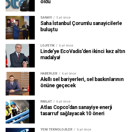
oldu
SANAYI
5 yıl önce
Saha İstanbul Çorumlu sanayicilerle
buluştu
LOJISTIK
6 yıl önce
Linde’ye EcoVadis’den ikinci kez altın
madalya!
HABERLER
6 yıl önce
Akıllı sel bariyerleri, sel baskınlarının
önüne geçecek
İMALAT
6 yıl önce
Atlas Copco’dan sanayiye enerji
tasarruf sağlayacak 10 öneri
YENI TEKNOLOJILER
6 yıl önce