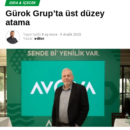
GIDA & İÇECEK
Gürok Grup’ta üst düzey
atama
Yayın tarihi
8 ay önce
-
9 Aralık 2025
Yazar:
editor