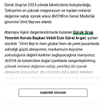
Gürok Grup’un 2024 yılında tüketicilerle buluşturduğu,
Türkiye’nin en yüksek magnezyum ve toplam mineral
değerine sahip içecek ailesi AVOYA’nın Genel Müdürlük
görevine Ümit Bayvas atandı.
Atamaya ilişkin değerlendirmede bulunan
Gürok Grup
Yönetim Kurulu Başkan Vekili Esin Güral Argat
, şunları
söyledi: “
Ümit Bey’in hem global hem de yerel pazarlarda
edindiği güçlü deneyimin, markamızın büyüme
yolculuğuna değerli katkılar sağlayacağına inanıyoruz.
AVOYA ile tüketicilere doğal içeriklerle zenginleştirilmiş,
yüksek mineral değerine sahip, yenilikçi bir içecek
deneyimi sunuyoruz. Bu vizyonla daha geniş kitlelere
ulaşma ve pazardaki konumumuzu daha da güçlendirme
noktasında kendisine güvenimiz tam. Atamamızın hayırlı
ve uğurlu olmasını diliyoruz.”
HABERIN DEVAMI
Birçok önde gelen küresel FMCG ve içecek şirketinde üst
düzey yönetici olarak görev alan Ümit Bayvas, 30 yılı aşkın