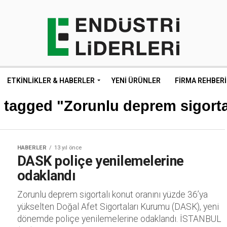
ETKINLIKLER & HABERLER
YENI ÜRÜNLER
FIRMA REHBERI
s tagged "Zorunlu deprem sigorta
HABERLER
13 yıl önce
DASK poliçe yenilemelerine
odaklandı
Zorunlu deprem sigortalı konut oranını yüzde 36’ya
yükselten Doğal Afet Sigortaları Kurumu (DASK), yeni
dönemde poliçe yenilemelerine odaklandı. İSTANBUL