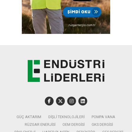
GÜÇ AKTARIM
DIŞLI TEKNOLOJILERI
POMPA VANA
RÜZGAR ENERJISI
OEM DERGISI
GKS DERGISI