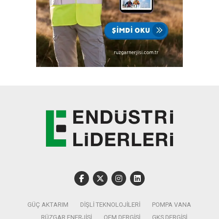
GÜÇ AKTARIM
DIŞLI TEKNOLOJILERI
POMPA VANA
RÜZGAR ENERJISI
OEM DERGISI
GKS DERGISI