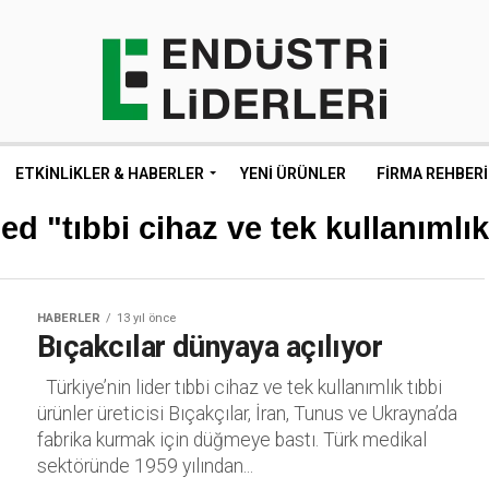
ETKINLIKLER & HABERLER
YENI ÜRÜNLER
FIRMA REHBERI
ed "tıbbi cihaz ve tek kullanımlık
HABERLER
13 yıl önce
Bıçakcılar dünyaya açılıyor
Türkiye’nin lider tıbbi cihaz ve tek kullanımlık tıbbi
ürünler üreticisi Bıçakçılar, İran, Tunus ve Ukrayna’da
fabrika kurmak için düğmeye bastı. Türk medikal
sektöründe 1959 yılından...