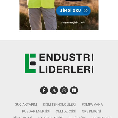
GÜÇ AKTARIM
DIŞLI TEKNOLOJILERI
POMPA VANA
RÜZGAR ENERJISI
OEM DERGISI
GKS DERGISI