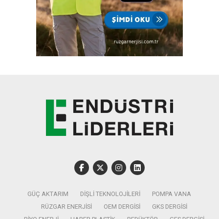
GÜÇ AKTARIM
DIŞLI TEKNOLOJILERI
POMPA VANA
RÜZGAR ENERJISI
OEM DERGISI
GKS DERGISI